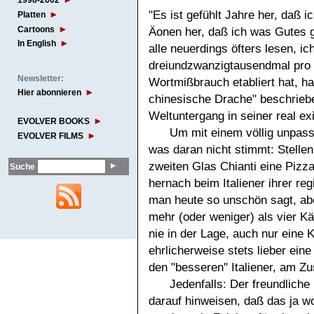
1998-2002
"Es ist gefühlt Jahre her, daß ic
Platten
Cartoons
Äonen her, daß ich was Gutes g
In English
alle neuerdings öfters lesen, ich
dreiundzwanzigtausendmal pro
Newsletter:
Wortmißbrauch etabliert hat, ha
Hier abonnieren
chinesische Drache" beschriebe
Weltuntergang in seiner real ex
EVOLVER BOOKS
Um mit einem völlig unpass
EVOLVER FILMS
was daran nicht stimmt: Stellen
zweiten Glas Chianti eine Pizz
Suche
hernach beim Italiener ihrer re
man heute so unschön sagt, aber
mehr (oder weniger) als vier Kä
nie in der Lage, auch nur eine K
ehrlicherweise stets lieber ein
den "besseren" Italiener, am 
Jedenfalls: Der freundlich
darauf hinweisen, daß das ja w