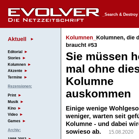
_Search & Destroy
Kolumnen_
Kolumnen, die d
Aktuell
braucht #53
Editorial
Sie müssen h
Stories
Kolumnen
mal ohne die
Akzente
Kolumne
Termine
Rezensionen:
auskommen
Print
Musik
Einige wenige Wohlgeso
Kino
Video
weniger, warten seit gef
Games
Kolumne - und dabei wird
Archiv:
sowieso ab.
15.08.2020