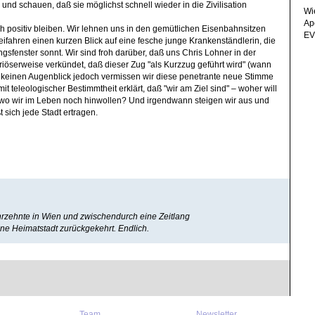
- und schauen, daß sie möglichst schnell wieder in die Zivilisation
Wi
Ap
ch positiv bleiben. Wir lehnen uns in den gemütlichen Eisenbahnsitzen
EV
ifahren einen kurzen Blick auf eine fesche junge Krankenständlerin, die
gsfenster sonnt. Wir sind froh darüber, daß uns Chris Lohner in der
riöserweise verkündet, daß dieser Zug "als Kurzzug geführt wird" (wann
 keinen Augenblick jedoch vermissen wir diese penetrante neue Stimme
t teleologischer Bestimmtheit erklärt, daß "wir am Ziel sind" – woher will
 wo wir im Leben noch hinwollen? Und irgendwann steigen wir aus und
t sich jede Stadt ertragen.
rzehnte in Wien und zwischendurch eine Zeitlang
seine Heimatstadt zurückgekehrt. Endlich.
Team
Newsletter