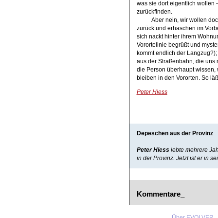
was sie dort eigentlich wollen 
zurückfinden.
Aber nein, wir wollen do
zurück und erhaschen im Vorbe
sich nackt hinter ihrem Wohnun
Vorortelinie begrüßt und myste
kommt endlich der Langzug?);
aus der Straßenbahn, die uns mi
die Person überhaupt wissen,
bleiben in den Vororten. So läß
Peter Hiess
Depeschen aus der Provinz
Peter Hiess
lebte mehrere Jah
in der Provinz. Jetzt ist er in 
Kommentare_
Über EVOLVER