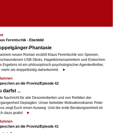
nt
aus Ferentschik - Ebenbild
oppelgänger-Phantasie
 seinem neuen Roman erzählt Klaus Ferentschik von Spionen,
rschwundenen USB-Sticks, Hagelkörnersammlern und Eisleichen.
 Ergebnis ist ein philosophisch-psychologischer Agententhriller,
r mehr als doppelbödig daherkommt.
lumnen
peschen an die Provinz/Episode 42
 darfst ...
e Nachricht für alle Desorientierten und von Relikten der
rgangenheit Geplagten: Unser beliebter Motivationstrainer Peter
ess zeigt Euch einen Ausweg. Und die erste Beratungseinheit ist
ch dazu gratis!
lumnen
peschen an die Provinz/Episode 41