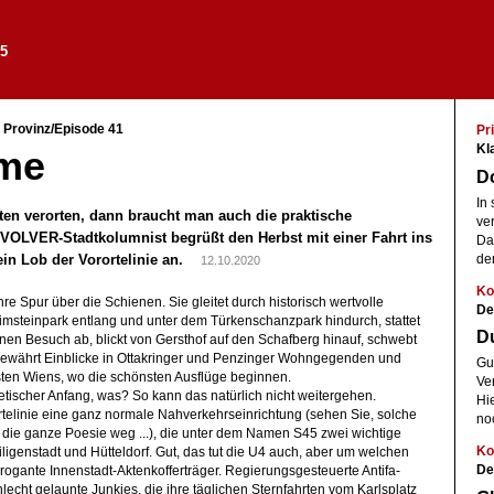
5
 Provinz/Episode 41
Pri
Kl
ume
D
In
ten verorten, dann braucht man auch die praktische
ve
VOLVER-Stadtkolumnist begrüßt den Herbst mit einer Fahrt ins
Das
ein Lob der Vorortelinie an.
de
12.10.2020
Ko
re Spur über die Schienen. Sie gleitet durch historisch wertvolle
De
msteinpark entlang und unter dem Türkenschanzpark hindurch, stattet
Du
nen Besuch ab, blickt von Gersthof auf den Schafberg hinauf, schwebt
gewährt Einblicke in Ottakringer und Penzinger Wohngegenden und
Gut
sten Wiens, wo die schönsten Ausflüge beginnen.
Ve
etischer Anfang, was? So kann das natürlich nicht weitergehen.
Hi
ortelinie eine ganz normale Nahverkehrseinrichtung (sehen Sie, solche
no
 die ganze Poesie weg ...), die unter dem Namen S45 zwei wichtige
Ko
igenstadt und Hütteldorf. Gut, das tut die U4 auch, aber um welchen
De
ogante Innenstadt-Aktenkofferträger. Regierungsgesteuerte Antifa-
cht gelaunte Junkies, die ihre täglichen Sternfahrten vom Karlsplatz