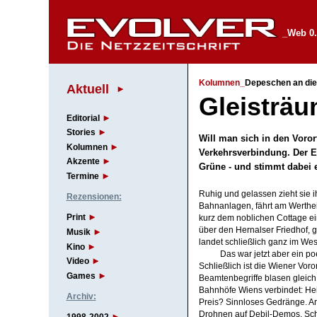
_Web 0.
Kolumnen_
Depeschen an die
Aktuell
Gleisträ
Editorial
Stories
Will man sich in den Voror
Kolumnen
Verkehrsverbindung. Der E
Akzente
Grüne - und stimmt dabei 
Termine
Ruhig und gelassen zieht sie ih
Rezensionen:
Bahnanlagen, fährt am Werthei
Print
kurz dem noblichen Cottage ei
über den Hernalser Friedhof, 
Musik
landet schließlich ganz im We
Kino
Das war jetzt aber ein po
Video
Schließlich ist die Wiener Vor
Games
Beamtenbegriffe blasen gleich
Bahnhöfe Wiens verbindet: Heil
Archiv:
Preis? Sinnloses Gedränge. Arr
Drohnen auf Debil-Demos. Schle