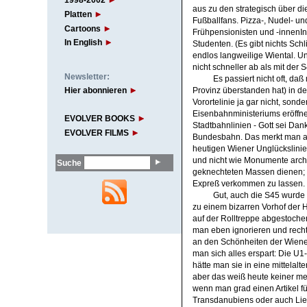
1998-2002
aus zu den strategisch über di
Platten
Fußballfans. Pizza-, Nudel- un
Cartoons
Frühpensionisten und -innenInn
In English
Studenten. (Es gibt nichts Sch
endlos langweilige Wiental. Un
nicht schneller ab als mit der 
Newsletter:
Es passiert nicht oft, daß
Hier abonnieren
Provinz überstanden hat) in de
Vorortelinie ja gar nicht, sond
Eisenbahnministeriums eröffn
EVOLVER BOOKS
Stadtbahnlinien - Gott sei Da
EVOLVER FILMS
Bundesbahn. Das merkt man auc
heutigen Wiener Unglückslinie
und nicht wie Monumente archit
Suche
geknechteten Massen dienen; u
Expreß verkommen zu lassen.
Gut, auch die S45 wurde 
zu einem bizarren Vorhof der 
auf der Rolltreppe abgestoch
man eben ignorieren und rechtz
an den Schönheiten der Wiene
man sich alles erspart: Die U1-
hätte man sie in eine mittelal
aber das weiß heute keiner me
wenn man grad einen Artikel fü
Transdanubiens oder auch Liesi