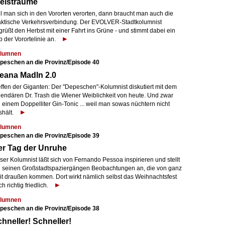
leisträume
ll man sich in den Vororten verorten, dann braucht man auch die
aktische Verkehrsverbindung. Der EVOLVER-Stadtkolumnist
rüßt den Herbst mit einer Fahrt ins Grüne - und stimmt dabei ein
 der Vorortelinie an.
lumnen
peschen an die Provinz/Episode 40
eana Madln 2.0
effen der Giganten: Der "Depeschen"-Kolumnist diskutiert mit dem
gendären Dr. Trash die Wiener Weiblichkeit von heute. Und zwar
 einem Doppelliter Gin-Tonic ... weil man sowas nüchtern nicht
shält.
lumnen
peschen an die Provinz/Episode 39
er Tag der Unruhe
er Kolumnist läßt sich von Fernando Pessoa inspirieren und stellt
i seinen Großstadtspaziergängen Beobachtungen an, die von ganz
it draußen kommen. Dort wirkt nämlich selbst das Weihnachtsfest
h richtig friedlich.
lumnen
peschen an die Provinz/Episode 38
hneller! Schneller!