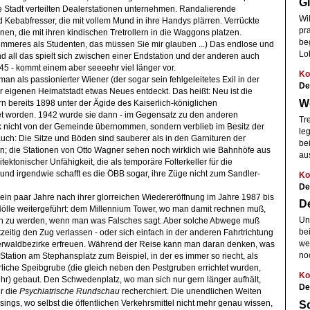
G
e Stadt verteilten Dealerstationen unternehmen. Randalierende
Wi
d Kebabfresser, die mit vollem Mund in ihre Handys plärren. Verrückte
pr
en, die mit ihren kindischen Tretrollern in die Waggons platzen.
beg
limmeres als Studenten, das müssen Sie mir glauben ...) Das endlose und
Lob
d all das spielt sich zwischen einer Endstation und der anderen auch
S45 - kommt einem aber seeeehr viel länger vor.
Ko
 man als passionierter Wiener (der sogar sein fehlgeleitetes Exil in der
De
r eigenen Heimatstadt etwas Neues entdeckt. Das heißt: Neu ist die
W
ern bereits 1898 unter der Ägide des Kaiserlich-königlichen
et worden. 1942 wurde sie dann - im Gegensatz zu den anderen
Tr
nk nicht von der Gemeinde übernommen, sondern verblieb im Besitz der
le
h: Die Sitze und Böden sind sauberer als in den Garnituren der
bei
n; die Stationen von Otto Wagner sehen noch wirklich wie Bahnhöfe aus
au
ektonischer Unfähigkeit, die als temporäre Folterkeller für die
nd irgendwie schafft es die ÖBB sogar, ihre Züge nicht zum Sandler-
Ko
De
ein paar Jahre nach ihrer glorreichen Wiedereröffnung im Jahre 1987 bis
D
Hölle weitergeführt: dem Millennium Tower, wo man damit rechnen muß,
Uns
en zu werden, wenn man was Falsches sagt. Aber solche Abwege muß
be
eitig den Zug verlassen - oder sich einfach in der anderen Fahrtrichtung
we
rwaldbezirke erfreuen. Während der Reise kann man daran denken, was
noc
Station am Stephansplatz zum Beispiel, in der es immer so riecht, als
terliche Speibgrube (die gleich neben den Pestgruben errichtet wurden,
Ko
hr) gebaut. Den Schwedenplatz, wo man sich nur gern länger aufhält,
De
r die
Psychiatrische Rundschau
recherchiert. Die unendlichen Weiten
Sc
ngs, wo selbst die öffentlichen Verkehrsmittel nicht mehr genau wissen,