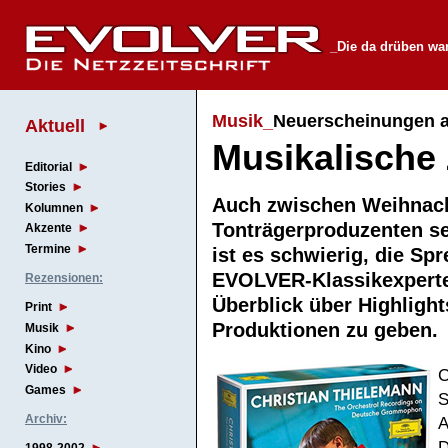
_Die da drüben wa
Musik_
Neuerscheinungen 
Aktuell
Musikalische
Editorial
Stories
Auch zwischen Weihnac
Kolumnen
Tonträgerproduzenten seh
Akzente
Termine
ist es schwierig, die Sp
EVOLVER-Klassikexperte i
Rezensionen:
Überblick über Highligh
Print
Produktionen zu gebe
Musik
Kino
Video
C
Games
S
Archiv:
A
D