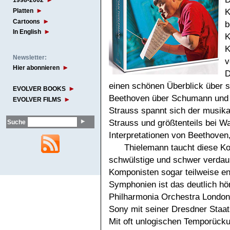
1998-2002
Platten
K
Cartoons
b
In English
K
K
Newsletter:
v
Hier abonnieren
D
einen schönen Überblick über 
EVOLVER BOOKS
Beethoven über Schumann und B
EVOLVER FILMS
Strauss spannt sich der musik
Strauss und größtenteils bei W
Suche
Interpretationen von Beethove
Thielemann taucht diese Ko
schwülstige und schwer verdaul
Komponisten sogar teilweise en
Symphonien ist das deutlich hö
Philharmonia Orchestra London i
Sony mit seiner Dresdner Staat
Mit oft unlogischen Temporücku