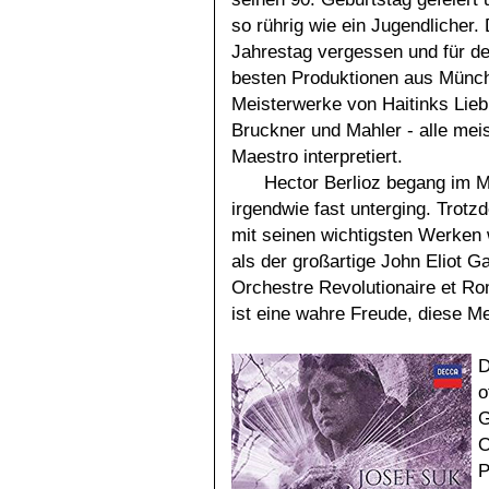
so rührig wie ein Jugendlicher.
Jahrestag vergessen und für d
besten Produktionen aus München
Meisterwerke von Haitinks Lie
Bruckner und Mahler - alle mei
Maestro interpretiert.
Hector Berlioz begang im M
irgendwie fast unterging. Trotz
mit seinen wichtigsten Werken 
als der großartige John Eliot Ga
Orchestre Revolutionaire et Ro
ist eine wahre Freude, diese M
D
o
G
O
P