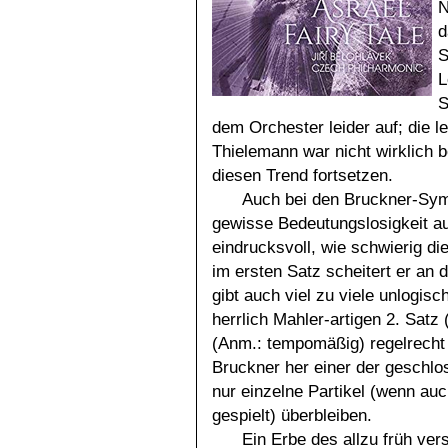
N
d
S
L
S
dem Orchester leider auf; die 
Thielemann war nicht wirklich 
diesen Trend fortsetzen.
Auch bei den Bruckner-Symph
gewisse Bedeutungslosigkeit a
eindrucksvoll, wie schwierig d
im ersten Satz scheitert er a
gibt auch viel zu viele unlogi
herrlich Mahler-artigen 2. Satz
(Anm.: tempomäßig) regelrecht z
Bruckner her einer der geschlo
nur einzelne Partikel (wenn au
gespielt) überbleiben.
Ein Erbe des allzu früh ve