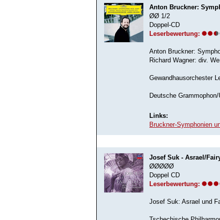
Anton Bruckner: Symph
ØØ 1/2
Doppel-CD
Leserbewertung:
Anton Bruckner: Symphon
Richard Wagner: div. We
Gewandhausorchester Le
Deutsche Grammophon/Un
Links:
Bruckner-Symphonien un
Josef Suk - Asrael/Fair
ØØØØØ
Doppel CD
Leserbewertung:
Josef Suk: Asrael und Fa
Tschechische Philharmon