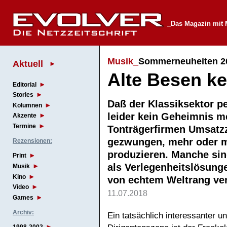
_Das Magazin mi
Musik_
Sommerneuheiten 2
Aktuell
Alte Besen k
Editorial
Stories
Daß der Klassiksektor pe
Kolumnen
leider kein Geheimnis m
Akzente
Termine
Tonträgerfirmen Umsatzza
gezwungen, mehr oder m
Rezensionen:
produzieren. Manche sin
Print
als Verlegenheitslösung
Musik
Kino
von echtem Weltrang ve
Video
11.07.2018
Games
Archiv:
Ein tatsächlich interessanter u