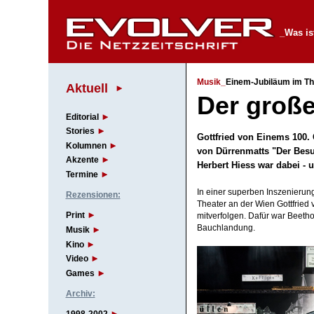
_Was is
Musik_
Einem-Jubiläum im Th
Aktuell
Der große
Editorial
Stories
Gottfried von Einems 100.
Kolumnen
von Dürrenmatts "Der Besu
Akzente
Herbert Hiess war dabei -
Termine
In einer superben Inszenieru
Rezensionen:
Theater an der Wien Gottfried
Print
mitverfolgen. Dafür war Beetho
Bauchlandung.
Musik
Kino
Video
Games
Archiv: