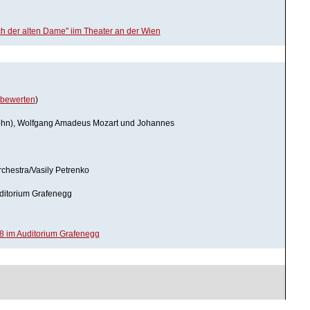
h der alten Dame" iim Theater an der Wien
bewerten
)
ohn), Wolfgang Amadeus Mozart und Johannes
hestra/Vasily Petrenko
uditorium Grafenegg
8 im Auditorium Grafenegg