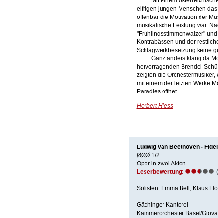
Mit einem österreichisc
eifrigen jungen Menschen das
offenbar die Motivation der Mu
musikalische Leistung war. Na
"Frühlingsstimmenwalzer" und
Kontrabässen und der restlich
Schlagwerkbesetzung keine gu
Ganz anders klang da Moz
hervorragenden Brendel-Schüler
zeigten die Orchestermusiker, 
mit einem der letzten Werke Mo
Paradies öffnet.
Herbert Hiess
Ludwig van Beethoven - Fidel
ØØØ 1/2
Oper in zwei Akten
Leserbewertung:
(
Solisten: Emma Bell, Klaus Fl
Gächinger Kantorei
Kammerorchester Basel/Giovan