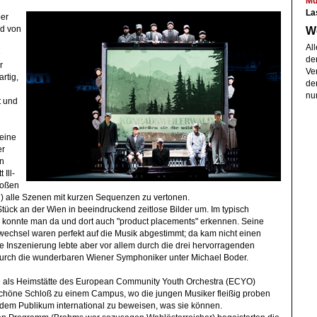
Mu
La
er
W
ed von
All
e
der
r
Ve
rtig,
de
nu
t und
 eine
er
n
 Ill-
großen
) alle Szenen mit kurzen Sequenzen zu vertonen.
tück an der Wien in beeindruckend zeitlose Bilder um. Im typisch
 konnte man da und dort auch "product placements" erkennen. Seine
chsel waren perfekt auf die Musik abgestimmt; da kam nicht einen
e Inszenierung lebte aber vor allem durch die drei hervorragenden
durch die wunderbaren Wiener Symphoniker unter Michael Boder.
le als Heimstätte des European Community Youth Orchestra (ECYO)
schöne Schloß zu einem Campus, wo die jungen Musiker fleißig proben
dem Publikum international zu beweisen, was sie können.