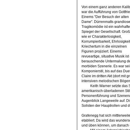
Von einem ganz anderen Kalib
war die Aufführung von Gottfri
Einems "Der Besuch der alten
Dame". Dürrenmatts grandios
Tragikomödie ist ein wahrhafte
Spiegel der Gesellschaft. Großa
wie er Charakterlosigkeit,
Korrumpierbarkeit, Ehrlosigkei
Kriechertum in die einzelnen
Figuren projiziert. Einems
revueartige, situative Musik ist
berauschende Untermalung d
morbiden Szenerie. Es war sei
Komponierstil, bis auf das Duett
Claire im dritten Akt (dort mit 
intensiven melodischen Bögen
Keith Warner setzte das S
amerikanisch-überladenen Stil
Personenführung und Szenenwe
Augenblick Langeweile auf. Di
Solisten der Hauptrollen und 
Grafenegg hat sich mittlerwei
etabliert. Da wird das wunder
und üben
können
, um danach 