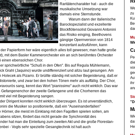
R
Raritätencharakter hat - auch die
We
musikalische Umsetzung war
zu 
damals eine Sternstunde.
Kul
Warum dann der italienische
Be
Barockspezialist und exzellente
dar
Blockflötensolist Giovanni Antonini
das Risiko einging, Beethovens
Mu
gängige Opernversion von 1814
Wi
konzertant aufzuführen, kann
Ca
er Papierform her wäre eigentlich alles toll gewesen; man hatte große
gt), mit dem Basler Kammerorchester ein an sich berühmtes Orchester
Pe
i einen ebensolchen Chor.
di
r sprichwörtliche "Schuß in den Ofen". Bis auf Regula Mühlemann,
vo
ck Grahl (Jaquino) wurde undifferenziert und allzu laut gesungen. Am
ged
 Holecek als Pizarro. Er brüllte ständig mit solcher Begeisterung, daß er
Au
g distonierte, und zwar bei den hohen Tönen mehr als auffällig. Der Chor,
ihr
 bravourös sang, kennt das Wort "pianissimo" auch nicht wirklich. Das war
ang
 Gefangenenchor der zweite Gefangene und die Chorherren das
d mit viel mit Begeisterung sangen.
St
r Dirigent konnten nicht wirklich überzeugen. Es ist unverständlich,
"D
nini die Musiker so positionierte, daß ein "Auseinanderfallen"
M
Hörner, die meist im Einklang mit den Fagotten spielen sollen, am
Wie
bens sitzen, fördert das nicht gerade die Synchronität des
da
nder hat man die Einleitung zum zweiten Akt und die große Florestan-
He
enbei - Vogts sehr spezielle Gesangtechnik ist halt auch