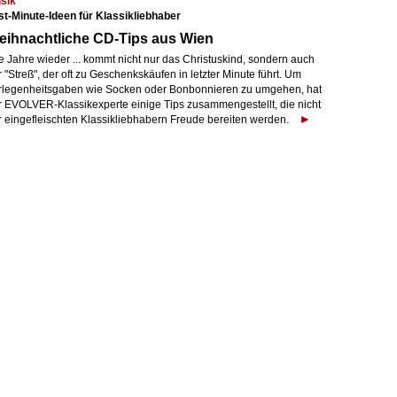
sik
st-Minute-Ideen für Klassikliebhaber
eihnachtliche CD-Tips aus Wien
e Jahre wieder ... kommt nicht nur das Christuskind, sondern auch
 "Streß", der oft zu Geschenkskäufen in letzter Minute führt. Um
rlegenheitsgaben wie Socken oder Bonbonnieren zu umgehen, hat
r EVOLVER-Klassikexperte einige Tips zusammengestellt, die nicht
r eingefleischten Klassikliebhabern Freude bereiten werden.