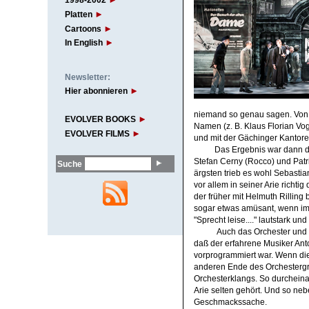
1998-2002
Platten
Cartoons
In English
Newsletter:
Hier abonnieren
niemand so genau sagen. Von d
EVOLVER BOOKS
Namen (z. B. Klaus Florian Vo
EVOLVER FILMS
und mit der Gächinger Kantore
Das Ergebnis war dann de
Stefan Cerny (Rocco) und Patri
Suche
ärgsten trieb es wohl Sebastian
vor allem in seiner Arie richti
der früher mit Helmuth Rilling
sogar etwas amüsant, wenn im
"Sprecht leise...." lautstark un
Auch das Orchester und de
daß der erfahrene Musiker Anto
vorprogrammiert war. Wenn die 
anderen Ende des Orchestergra
Orchesterklangs. So durcheina
Arie selten gehört. Und so neb
Geschmackssache.