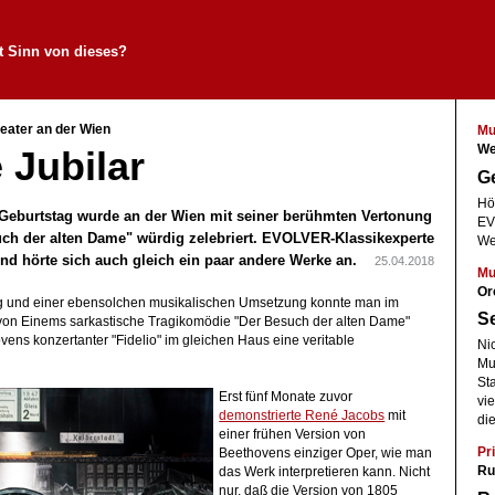
t Sinn von dieses?
eater an der Wien
Mu
We
 Jubilar
Ge
Hö
 Geburtstag wurde an der Wien mit seiner berühmten Vertonung
EV
ch der alten Dame" würdig zelebriert. EVOLVER-Klassikexperte
We
 und hörte sich auch gleich ein paar andere Werke an.
25.04.2018
Mu
Or
ng und einer ebensolchen musikalischen Umsetzung konnte man im
Se
 von Einems sarkastische Tragikomödie "Der Besuch der alten Dame"
vens konzertanter "Fidelio" im gleichen Haus eine veritable
Ni
Mu
St
Erst fünf Monate zuvor
vi
demonstrierte René Jacobs
mit
die
einer frühen Version von
Pri
Beethovens einziger Oper, wie man
Ru
das Werk interpretieren kann. Nicht
nur, daß die Version von 1805