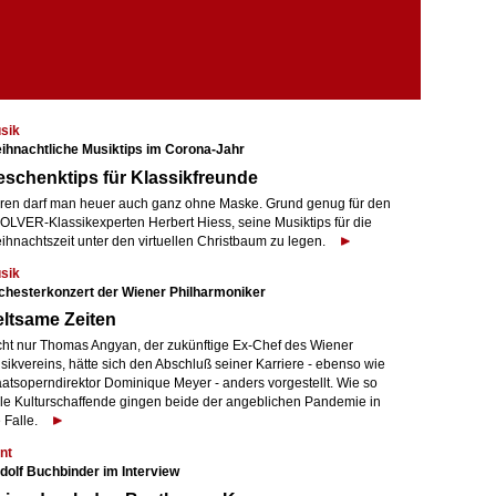
sik
ihnachtliche Musiktips im Corona-Jahr
schenktips für Klassikfreunde
ren darf man heuer auch ganz ohne Maske. Grund genug für den
OLVER-Klassikexperten Herbert Hiess, seine Musiktips für die
ihnachtszeit unter den virtuellen Christbaum zu legen.
sik
chesterkonzert der Wiener Philharmoniker
ltsame Zeiten
cht nur Thomas Angyan, der zukünftige Ex-Chef des Wiener
sikvereins, hätte sich den Abschluß seiner Karriere - ebenso wie
aatsoperndirektor Dominique Meyer - anders vorgestellt. Wie so
ele Kulturschaffende gingen beide der angeblichen Pandemie in
 Falle.
nt
dolf Buchbinder im Interview