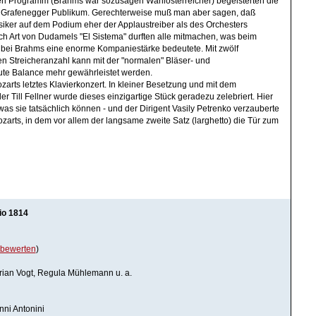
hen Programm (Brahms war sozusagen Wahlösterreicher) begeisterten die
 Grafenegger Publikum. Gerechterweise muß man aber sagen, daß
siker auf dem Podium eher der Applaustreiber als des Orchesters
ch Art von Dudamels "El Sistema" durften alle mitmachen, was beim
 bei Brahms eine enorme Kompaniestärke bedeutete. Mit zwölf
en Streicheranzahl kann mit der "normalen" Bläser- und
te Balance mehr gewährleistet werden.
arts letztes Klavierkonzert. In kleiner Besetzung und mit dem
 Till Fellner wurde dieses einzigartige Stück geradezu zelebriert. Hier
was sie tatsächlich können - und der Dirigent Vasily Petrenko verzauberte
zarts, in dem vor allem der langsame zweite Satz (larghetto) die Tür zum
io 1814
bewerten
)
orian Vogt, Regula Mühlemann u. a.
ni Antonini