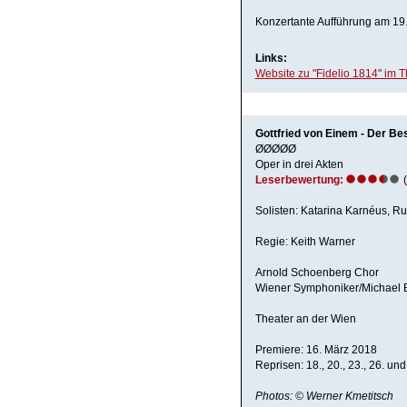
Konzertante Aufführung am 19
Links:
Website zu "Fidelio 1814" im 
Gottfried von Einem - Der Be
ØØØØØ
Oper in drei Akten
Leserbewertung:
(
Solisten: Katarina Karnéus, Ru
Regie: Keith Warner
Arnold Schoenberg Chor
Wiener Symphoniker/Michael 
Theater an der Wien
Premiere: 16. März 2018
Reprisen: 18., 20., 23., 26. u
Photos: © Werner Kmetitsch