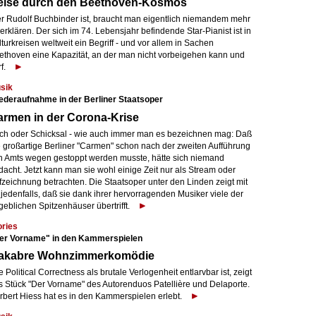
eise durch den Beethoven-Kosmos
r Rudolf Buchbinder ist, braucht man eigentlich niemandem mehr
erklären. Der sich im 74. Lebensjahr befindende Star-Pianist ist in
turkreisen weltweit ein Begriff - und vor allem in Sachen
ethoven eine Kapazität, an der man nicht vorbeigehen kann und
f.
sik
ederaufnahme in der Berliner Staatsoper
rmen in der Corona-Krise
ch oder Schicksal - wie auch immer man es bezeichnen mag: Daß
e großartige Berliner "Carmen" schon nach der zweiten Aufführung
n Amts wegen gestoppt werden musste, hätte sich niemand
acht. Jetzt kann man sie wohl einige Zeit nur als Stream oder
fzeichnung betrachten. Die Staatsoper unter den Linden zeigt mit
 jedenfalls, daß sie dank ihrer hervorragenden Musiker viele der
eblichen Spitzenhäuser übertrifft.
ories
er Vorname" in den Kammerspielen
akabre Wohnzimmerkomödie
 Political Correctness als brutale Verlogenheit entlarvbar ist, zeigt
s Stück "Der Vorname" des Autorenduos Patellière und Delaporte.
rbert Hiess hat es in den Kammerspielen erlebt.