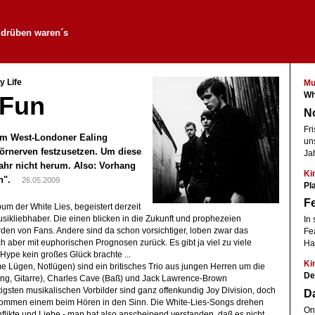
 drüben waren´s
y Life
Mu
Wh
 Fun
N
Fr
em West-Londoner Ealing
un
Hörnerven festzusetzen. Um diese
Ja
hr nicht herum. Also: Vorhang
Ki
gen".
26.05.2009
Pl
Fe
bum der White Lies, begeistert derzeit
usikliebhaber. Die einen blicken in die Zukunft und prophezeien
In
den von Fans. Andere sind da schon vorsichtiger, loben zwar das
Fe
ch aber mit euphorischen Prognosen zurück. Es gibt ja viel zu viele
Ha
Hype kein großes Glück brachte ...
Ki
me Lügen, Notlügen) sind ein britisches Trio aus jungen Herren um die
De
ng, Gitarre), Charles Cave (Baß) und Jack Lawrence-Brown
tigsten musikalischen Vorbilder sind ganz offenkundig Joy Division, doch
D
 kommen einem beim Hören in den Sinn. Die White-Lies-Songs drehen
On
nflikte und Liebe - man hat also anscheinend verstanden, daß es nicht