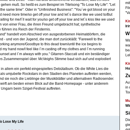
mi
ehen muß. So heißt es zum Beispiel im Titelsong "To Lose My Life": "Let
Fi
t the same time". Oder in "Unfinished Business": "You´ve got blood on your
"Va
st need more time/so get off your low and let´s dance like we used to/But
aiting for me/I´ll wait for you/so get off your low and let´s kiss like we used
Ki
ln von einer Frau, die ihren Freund umgebracht hat; synthetische
Ir
führen ins Reich der Finsternis.
Wh
ound" handelt vom Abschied von ausgestorbenen Heimatdörfern, die
 - und von der Jugend, die man dort zurückläßt: "Farewell to the
Wa
working anymore/Goodbye to this dead town/until the ice begins to
wa
d my hand now/I feel like I´m casting off my clothes and I´m running
bea
unset and I´m always with you." Gitarren-Staccati und ein beständiger
Le
es Zusammenspiel über. McVeighs Stimme baut sich auf und explodiert
Ki
Ho
es in allem ein perfekt eingespieltes Debütalbum. Ob die White Lies die
 als umjubelte Rockstars in den Stadien des Planeten auftreten werden,
Z
d sie noch die Lieblinge der Musikblätter und alternativen Radiosender.
Au
, wirft am besten einen Blick auf die Band-Homepage - unter anderem
in 
Ungarn beim Sziget-Festival auftreten.
Tou
Mu
Wi
Si
Di
To Lose My Life
gl
dri