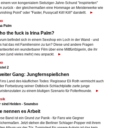
t einem von kongenialem Siebziger-Jahre-Schund "inspirierten"
lm zurück - der gleichermaßen eine Hommage an Meisterwerke wie
nishing Point" oder "Faster, Pussycat! Kill! Kill!" darstellt.
no
ina Palm
o the fuck is Irina Palm?
rum befindet sich in einem Sexshop ein Loch in der Wand - und
s hat das mit Familiensinn zu tun? Diese und andere Fragen
ntwortet ein wunderbarer Film über eine Mittfünfzigerin, die ihr
ben (und vieles mehr) neu anpackt.
no
stel 2
weiter Gang: Jungfernspießchen
f ins Land des käuflichen Todes: Regisseur Eli Roth vermischt auch
der Fortsetzung seiner Ostblock-Schlachtplatte zarte junge
ristenzutaten zu einem blutigen Szenario für Folterfreunde.
sik
r sind Helden - Soundso
e nennen es Arbeit
ese Band ist ein Grund zur Panik - für Fans wie Gegner
eichermaßen. Jetzt stehen die Berliner Schlager-Popper mit ihrem
tten Album vor der Tür. Zumindest für unsere Autorin ist das kein