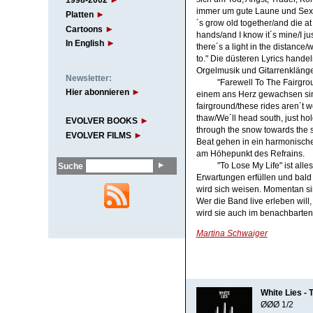
1998-2002
immer um gute Laune und Sex g
Platten
´s grow old together/and die a
Cartoons
hands/and I know it´s mine/I ju
In English
there´s a light in the distance/w
to." Die düsteren Lyrics hande
Orgelmusik und Gitarrenklänge 
Newsletter:
"Farewell To The Fairgr
Hier abonnieren
einem ans Herz gewachsen sind
fairground/these rides aren´t 
thaw/We´ll head south, just hol
EVOLVER BOOKS
through the snow towards the s
EVOLVER FILMS
Beat gehen in ein harmonisch
am Höhepunkt des Refrains.
"To Lose My Life" ist all
Suche
Erwartungen erfüllen und bald
wird sich weisen. Momentan sin
Wer die Band live erleben will
wird sie auch im benachbarten 
Martina Schwaiger
White Lies - 
ØØØ 1/2