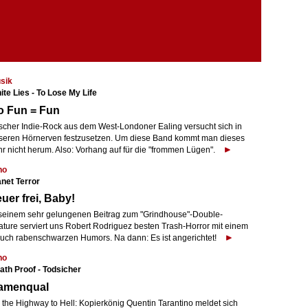
sik
ite Lies - To Lose My Life
o Fun = Fun
ischer Indie-Rock aus dem West-Londoner Ealing versucht sich in
seren Hörnerven festzusetzen. Um diese Band kommt man dieses
hr nicht herum. Also: Vorhang auf für die "frommen Lügen".
no
anet Terror
uer frei, Baby!
 seinem sehr gelungenen Beitrag zum "Grindhouse"-Double-
ature serviert uns Robert Rodriguez besten Trash-Horror mit einem
uch rabenschwarzen Humors. Na dann: Es ist angerichtet!
no
ath Proof - Todsicher
amenqual
 the Highway to Hell: Kopierkönig Quentin Tarantino meldet sich