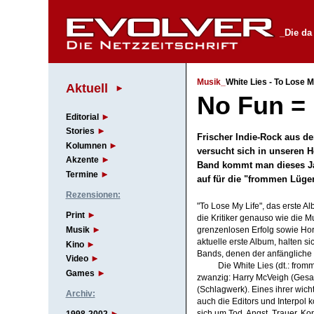
_Die da
Musik_
White Lies - To Lose M
Aktuell
No Fun =
Editorial
Stories
Frischer Indie-Rock aus d
Kolumnen
versucht sich in unseren 
Akzente
Band kommt man dieses Ja
Termine
auf für die "frommen Lü
Rezensionen:
"To Lose My Life", das erste Al
Print
die Kritiker genauso wie die M
Musik
grenzenlosen Erfolg sowie Hor
aktuelle erste Album, halten si
Kino
Bands, denen der anfängliche 
Video
Die White Lies (dt.: from
Games
zwanzig: Harry McVeigh (Gesa
(Schlagwerk). Eines ihrer wich
Archiv:
auch die Editors und Interpol
sich um Tod, Angst, Trauer, Ko