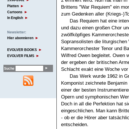
2 erinnert wird. Nun hat man in
1998-2002
Platten
Brittens "War Requiem" ein mo
Cartoons
zum Gedenken aller (Kriegs-)To
In English
Das Requiem hat eine inte
und dazu einen großen Chor un
Newsletter:
zwölfköpfiges Kammerorchester
Hier abonnieren
Sopransolisten die liturgisch
Kammerorchester Tenor und Bari
EVOLVER BOOKS
Wilfred Owen begleitet. Owen w
EVOLVER FILMS
der ergeben der britischen Armee
Schlacht exakt eine Woche vor
Suche
Das Werk wurde 1962 in Gro
Komponist zeichnete Benjamin B
einer der besten Instrumentier
Opern und symphonischen Werk
Doch in all die Perfektion hat 
eingeschlichen. Man kann Brit
- ob er die Hörer aber tatsächli
entscheiden.