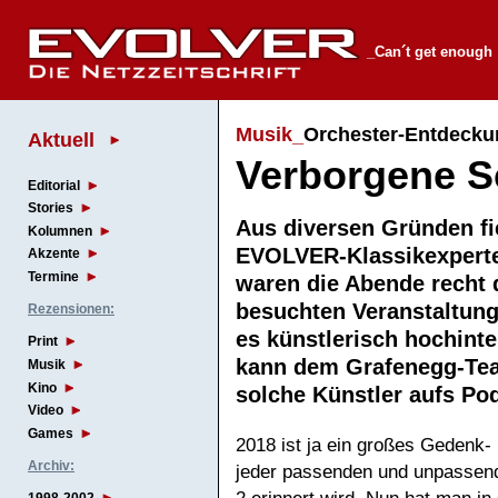
_Can´t get enough
Musik_
Orchester-Entdecku
Aktuell
Verborgene S
Editorial
Stories
Aus diversen Gründen fi
Kolumnen
EVOLVER-Klassikexperten
Akzente
Termine
waren die Abende recht 
besuchten Veranstaltunge
Rezensionen:
es künstlerisch hochin
Print
kann dem Grafenegg-Tea
Musik
Kino
solche Künstler aufs P
Video
Games
2018 ist ja ein großes Gedenk-
Archiv:
jeder passenden und unpassend