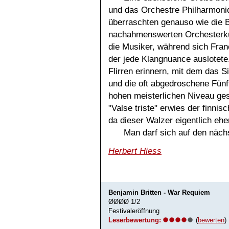
und das Orchestre Philharmoni
überraschten genauso wie die 
nachahmenswerten Orchesterkul
die Musiker, während sich Franc
der jede Klangnuance auslotete
Flirren erinnern, mit dem das 
und die oft abgedroschene Fün
hohen meisterlichen Niveau ges
"Valse triste" erwies der finni
da dieser Walzer eigentlich eher
Man darf sich auf den näc
Herbert Hiess
Benjamin Britten - War Requiem
ØØØØ 1/2
Festivaleröffnung
Leserbewertung:
(
bewerten
)