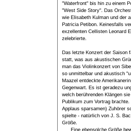
"Waterfront" bis hin zu einem
"West Side Story". Das Orchest
wie Elisabeth Kulman und der au
Patricia Petibon. Keinesfalls v
exzellenten Cellisten Leonard E
zelebrierte.
Das letzte Konzert der Saison f
statt, was aus akustischen Grün
man das Violinkonzert von Sibel
so unmittelbar und akustisch "
Maazel entdeckte Amerikanerin 
Gegenwart. Es ist geradezu ung
welch berührenden Klängen sie
Publikum zum Vortrag brachte. 
Applaus sparsamen) Zuhörer so 
spielte - natürlich von J. S. Ba
Größe.
Eine ebensolche Größe bewi