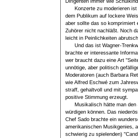
Dirigenten immer wie Schulkind
Konzerte zu moderieren ist 
dem Publikum auf lockere Weise
aber sollte das so komprimiert
Zuhörer nicht nachläßt. Noch d
leicht in Peinlichkeiten abrutsch
Und das ist Wagner-Trenkwit
brachte er interessante Inform
wer braucht dazu eine Art "Se
unnötige, aber politisch gefäll
Moderatoren (auch Barbara Rett)
wie Alfred Eschwé zum Jahreswe
straff, gehaltvoll und mit sym
positive Stimmung erzeugt.
Musikalisch hätte man den 
würdigen können. Das niederös
Chef Sado brachte ein wunder
amerikanischen Musikgenies, an
schwierig zu spielenden) "Cand