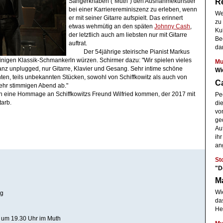
R
Sängerknaben ("Muth") den Ausnahmekünstler
bei einer Karrierereminiszenz zu erleben, wenn
We
er mit seiner Gitarre aufspielt. Das erinnert
zu 
etwas wehmütig an den späten
Johnny Cash
,
Kul
der letztlich auch am liebsten nur mit Gitarre
Be
auftrat.
dar
Der 54jährige steirische Pianist Markus
inigen Klassik-Schmankerln würzen. Schirmer dazu: "
Wir spielen vieles
Mu
z unplugged, nur Gitarre, Klavier und Gesang. Sehr intime schöne
Wi
ten, teils unbekannten Stücken, sowohl von Schiffkowitz als auch von
Ca
ehr stimmigen Abend ab."
h eine Hommage an Schiffkowitzs Freund Wilfried kommen, der 2017 mit
Pe
tarb.
di
vo
ged
Au
ihr
ang
St
"D
M
Wie
ng
da
He
 um 19.30 Uhr im Muth