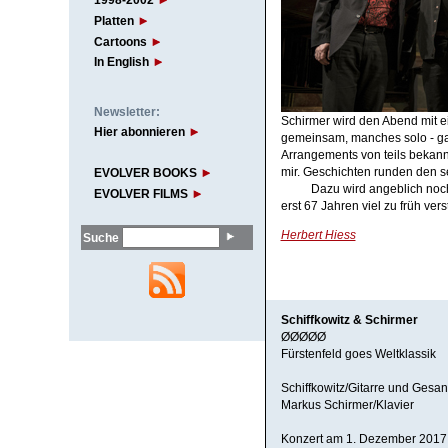
1998-2002
Platten
Cartoons
In English
Newsletter:
Schirmer wird den Abend mit e
Hier abonnieren
gemeinsam, manches solo - gan
Arrangements von teils bekann
mir. Geschichten runden den s
EVOLVER BOOKS
Dazu wird angeblich noc
EVOLVER FILMS
erst 67 Jahren viel zu früh vers
Herbert Hiess
Suche
Schiffkowitz & Schirmer
ØØØØØ
Fürstenfeld goes Weltklassik
Schiffkowitz/Gitarre und Gesa
Markus Schirmer/Klavier
Konzert am 1. Dezember 2017