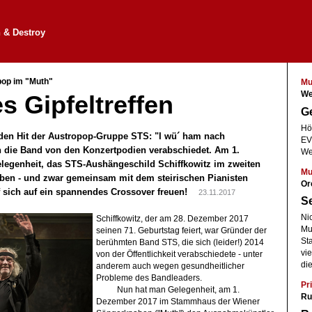
 & Destroy
pop im "Muth"
Mu
We
s Gipfeltreffen
Ge
Hö
n den Hit der Austropop-Gruppe STS: "I wü´ ham nach
EV
ch die Band von den Konzertpodien verabschiedet. Am 1.
We
egenheit, das STS-Aushängeschild Schiffkowitz im zweiten
Mu
eben - und zwar gemeinsam mit dem steirischen Pianisten
Or
f sich auf ein spannendes Crossover freuen!
23.11.2017
Se
Ni
Schiffkowitz, der am 28. Dezember 2017
Mu
seinen 71. Geburtstag feiert, war Gründer der
St
berühmten Band STS, die sich (leider!) 2014
vi
von der Öffentlichkeit verabschiedete - unter
die
anderem auch wegen gesundheitlicher
Probleme des Bandleaders.
Pri
Nun hat man Gelegenheit, am 1.
Ru
Dezember 2017 im Stammhaus der Wiener