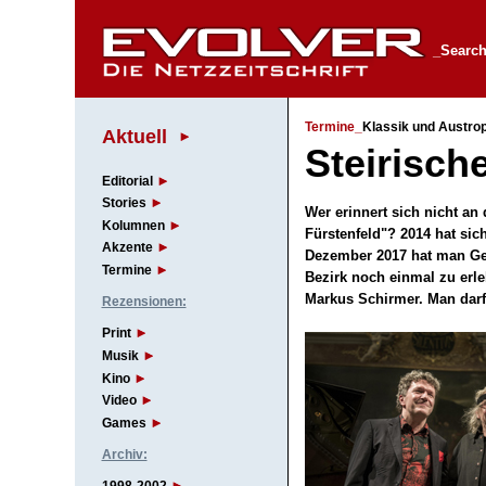
_Search
Termine_
Klassik und Austro
Aktuell
Steirische
Editorial
Stories
Wer erinnert sich nicht a
Kolumnen
Fürstenfeld"? 2014 hat si
Akzente
Dezember 2017 hat man Gel
Termine
Bezirk noch einmal zu erl
Markus Schirmer. Man dar
Rezensionen:
Print
Musik
Kino
Video
Games
Archiv: