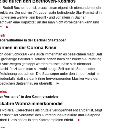
eise durch den Beethoven-Kosmos
r Rudolf Buchbinder ist, braucht man eigentlich niemandem mehr
erklären. Der sich im 74. Lebensjahr befindende Star-Pianist ist in
turkreisen weltweit ein Begriff - und vor allem in Sachen
ethoven eine Kapazität, an der man nicht vorbeigehen kann und
f.
sik
ederaufnahme in der Berliner Staatsoper
rmen in der Corona-Krise
ch oder Schicksal - wie auch immer man es bezeichnen mag: Daß
e großartige Berliner "Carmen" schon nach der zweiten Aufführung
n Amts wegen gestoppt werden musste, hätte sich niemand
acht. Jetzt kann man sie wohl einige Zeit nur als Stream oder
fzeichnung betrachten. Die Staatsoper unter den Linden zeigt mit
 jedenfalls, daß sie dank ihrer hervorragenden Musiker viele der
eblichen Spitzenhäuser übertrifft.
ories
er Vorname" in den Kammerspielen
akabre Wohnzimmerkomödie
 Political Correctness als brutale Verlogenheit entlarvbar ist, zeigt
s Stück "Der Vorname" des Autorenduos Patellière und Delaporte.
rbert Hiess hat es in den Kammerspielen erlebt.