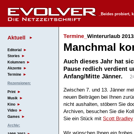
_Beides probiert, k
Termine_
Winterurlaub 2013
Aktuell
Manchmal ko
Editorial
Stories
Auch dieses Jahr hat si
Kolumnen
Pause redlich verdient u
Akzente
Termine
Anfang/Mitte Jänner.
2
Rezensionen:
Zwischen 7. und 13. Jänner mel
Print
neuen Beiträgen bei Ihnen zurüc
Musik
nicht aushalten, stöbern Sie 
Kino
Video
Archiven, besuchen Sie die Ko
Games
Sie ein Stück mit
Scott Bradley
Archiv:
Wir wünschen Ihnen ein frohes 