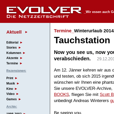
_Wir essen auch G
Termine_
Winterurlaub 2014
Aktuell
Tauchstation
Editorial
Stories
Now you see us, now you 
Kolumnen
verabschieden.
Akzente
29.12.20
Termine
Am 12. Jänner kehren wir aus 
Rezensionen:
und testen, ob sich 2015 irgend
Print
wünschen wir Ihnen eine phanta
Musik
Sie unsere EVOLVER-Archive, 
Kino
BOOKS
, fliegen Sie mit
Scott B
Video
Games
unbedingt Andreas Winterers
g
Archiv:
Be seeing you,