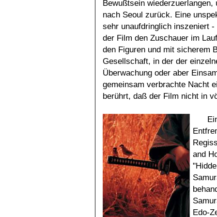
Bewußtsein wiederzuerlangen, 
nach Seoul zurück. Eine unspek
sehr unaufdringlich inszeniert -
der Film den Zuschauer im Lauf
den Figuren und mit sicherem Bli
Gesellschaft, in der der einzel
Überwachung oder aber Einsamk
gemeinsam verbrachte Nacht ei
berührt, daß der Film nicht in v
Ei
Entfr
Regiss
and Ho
"Hidde
Samura
behand
Samura
Edo-Ze