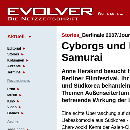
_Weil´s so is ...
Stories_
Berlinale 2007/Jour
Aktuell
Cyborgs und 
Editorial
Samurai
Stories
Kolumnen
Akzente
Anne Herskind besucht 
Termine
Berliner Filmfestival. Ih
Rezensionen:
und Südkorea behandeln 
Print
Themen Außenseitertum 
Musik
befreiende Wirkung de
Kino
Video
Eine echte Überraschung auf de
Games
Liebeskomödie aus Südkorea - 
Archiv:
Chan-wook! Kennt der Asien-Ci