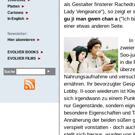
1998-2002
als Gestalter finsterer Rached
Platten
Lady Vengeance"), so zeigt er
Cartoons
gu ji man gwen chan a
("Ich b
In English
einer etwas anderen Seite.
Newsletter:
In
Hier abonnieren
zweier
EVOLVER BOOKS
Soo-ju
EVOLVER FILMS
in die
überze
Suche
Nahrungsaufnahme und versucht
ernähren. Ihr bevorzugter Gesp
Lobby. Il-soon wiederum ist K
sich irgendwann zu einem Punkt 
nur Gegenstände, sondern eigne
besondere Eigenschaften und Ta
Annäherung der beiden süßen g
verspielt vonstatten - doch auch
stellt sich heraus, wurden von 