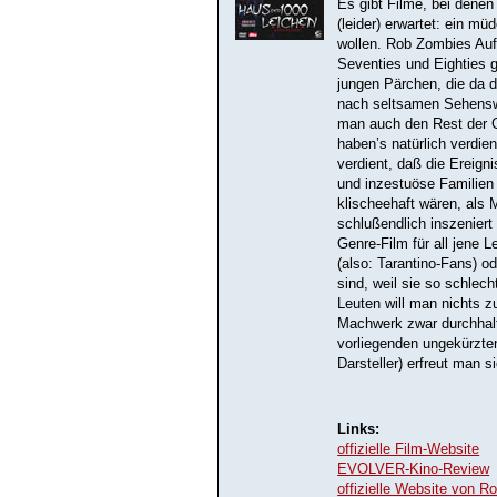
Es gibt Filme, bei dene
(leider) erwartet: ein mü
wollen. Rob Zombies Aufa
Seventies und Eighties 
jungen Pärchen, die da d
nach seltsamen Sehensw
man auch den Rest der G
haben’s natürlich verdie
verdient, daß die Ereig
und inzestuöse Familien 
klischeehaft wären, als
schlußendlich inszeniert
Genre-Film für all jene
(also: Tarantino-Fans) od
sind, weil sie so schlec
Leuten will man nichts z
Machwerk zwar durchhalte
vorliegenden ungekürzte
Darsteller) erfreut man 
Links:
offizielle Film-Website
EVOLVER-Kino-Review
offizielle Website von 