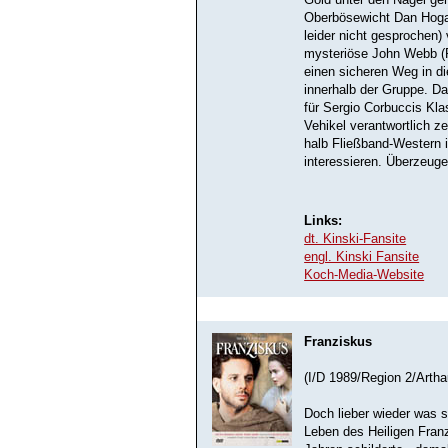
Gold unter den Nagel ger
Oberbösewicht Dan Hogan
leider nicht gesprochen
mysteriöse John Webb (P
einen sicheren Weg in die
innerhalb der Gruppe. D
für Sergio Corbuccis Kla
Vehikel verantwortlich z
halb Fließband-Western i
interessieren. Überzeugen
Links:
dt. Kinski-Fansite
engl. Kinski Fansite
Koch-Media-Website
Franziskus
(I/D 1989/Region 2/Artha
Doch lieber wieder was s
Leben des Heiligen Franz