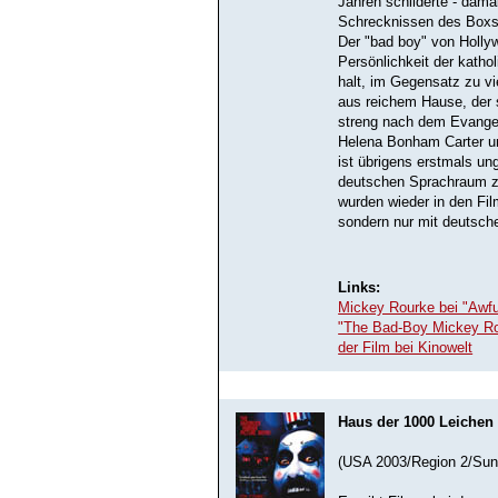
Jahren schilderte - dam
Schrecknissen des Boxsp
Der "bad boy" von Hollyw
Persönlichkeit der kathol
halt, im Gegensatz zu vi
aus reichem Hause, der s
streng nach dem Evangel
Helena Bonham Carter un
ist übrigens erstmals un
deutschen Sprachraum z
wurden wieder in den Film
sondern nur mit deutsche
Links:
Mickey Rourke bei "Awfu
"The Bad-Boy Mickey Ro
der Film bei Kinowelt
Haus der 1000 Leichen
(USA 2003/Region 2/Sun