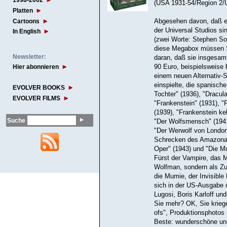
1998-2002
(USA 1931-54/Region 2/U
Platten
Cartoons
Abgesehen davon, daß eh
der Universal Studios si
In English
(zwei Worte: Stephen So
diese Megabox müssen Si
Newsletter:
daran, daß sie insgesamt
90 Euro, beispielsweise 
Hier abonnieren
einem neuen Alternativ-
einspielte, die spanisch
EVOLVER BOOKS
Tochter" (1936), "Dracul
EVOLVER FILMS
"Frankenstein" (1931), "
(1939), "Frankenstein ke
Suche
"Der Wolfsmensch" (1941
"Der Werwolf von London
Schrecken des Amazonas"
Oper" (1943) und "Die M
Fürst der Vampire, das 
Wolfman, sondern als Zu
die Mumie, der Invisibl
sich in der US-Ausgabe d
Lugosi, Boris Karloff un
Sie mehr? OK, Sie krieg
ofs", Produktionsphotos
Beste: wunderschöne und 