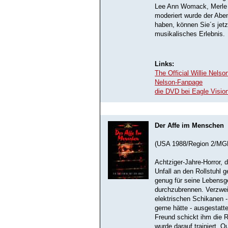
Lee Ann Womack, Merle H
moderiert wurde der Ab
haben, können Sie´s jet
musikalisches Erlebnis.
Links:
The Official Willie Nels
Nelson-Fanpage
die DVD bei Eagle Vision 
Der Affe im Menschen
(USA 1988/Region 2/MG
Achtziger-Jahre-Horror, 
Unfall an den Rollstuhl
genug für seine Lebensg
durchzubrennen. Verzweif
elektrischen Schikanen - 
gerne hätte - ausgestat
Freund schickt ihm die R
wurde darauf trainiert, 