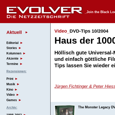
_Join the Black L
Video_
DVD-Tips 10/2004
Aktuell
Haus der 100
Editorial
Stories
Höllisch gute Universal-
Kolumnen
und einfach göttliche Fi
Akzente
Termine
Tips lassen Sie wieder
Rezensionen:
Print
Musik
Jürgen Fichtinger & Peter Hies
Kino
Video
Games
The Monster Legacy DV
Archiv: