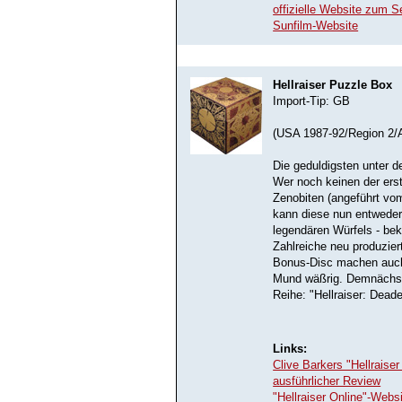
offizielle Website zum S
Sunfilm-Website
Hellraiser Puzzle Box
Import-Tip: GB
(USA 1987-92/Region 2/
Die geduldigsten unter d
Wer noch keinen der erst
Zenobiten (angeführt vo
kann diese nun entweder
legendären Würfels - bek
Zahlreiche neu produzie
Bonus-Disc machen auch
Mund wäßrig. Demnächst 
Reihe: "Hellraiser: Deade
Links:
Clive Barkers "Hellrais
ausführlicher Review
"Hellraiser Online"-Webs