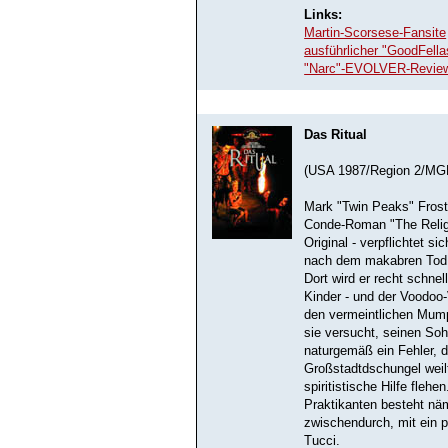
Links:
Martin-Scorsese-Fansite
ausführlicher "GoodFell
"Narc"-EVOLVER-Revie
Das Ritual
(USA 1987/Region 2/MG
Mark "Twin Peaks" Frost 
Conde-Roman "The Religio
Original - verpflichtet 
nach dem makabren Tod s
Dort wird er recht schne
Kinder - und der Voodoo-V
den vermeintlichen Mumpi
sie versucht, seinen So
naturgemäß ein Fehler, d
Großstadtdschungel weilt
spiritistische Hilfe fle
Praktikanten besteht näm
zwischendurch, mit ein p
Tucci.