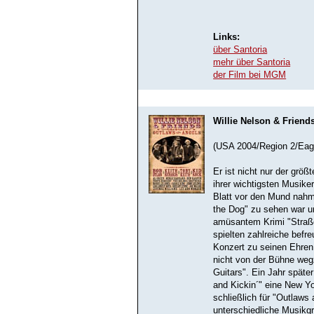
Links:
über Santoria
mehr über Santoria
der Film bei MGM
Willie Nelson & Friend
(USA 2004/Region 2/Eagl
Er ist nicht nur der größ
ihrer wichtigsten Musiker
Blatt vor den Mund nahm:
the Dog" zu sehen war u
amüsantem Krimi "Straßen
spielten zahlreiche befr
Konzert zu seinen Ehren 
nicht von der Bühne wegz
Guitars". Ein Jahr späte
and Kickin´" eine New Yo
schließlich für "Outlaws 
unterschiedliche Musikg