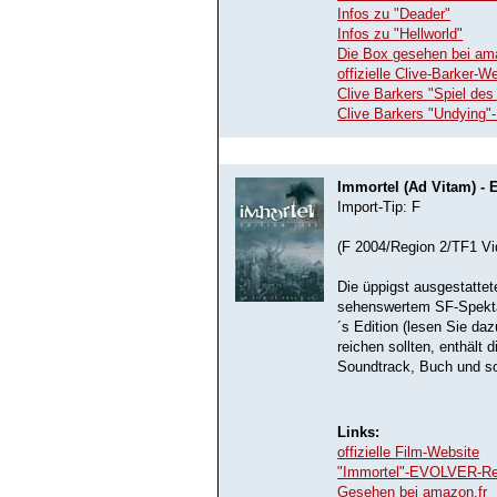
Infos zu "Deader"
Infos zu "Hellworld"
Die Box gesehen bei am
offizielle Clive-Barker-W
Clive Barkers "Spiel d
Clive Barkers "Undyin
Immortel (Ad Vitam) - 
Import-Tip: F
(F 2004/Region 2/TF1 Vi
Die üppigst ausgestattet
sehenswertem SF-Spektak
´s Edition (lesen Sie da
reichen sollten, enthält 
Soundtrack, Buch und so
Links:
offizielle Film-Website
"Immortel"-EVOLVER-R
Gesehen bei amazon.fr