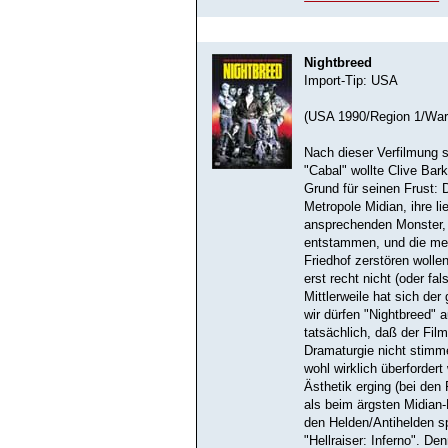
Nightbreed
Import-Tip: USA
(USA 1990/Region 1/War
Nach dieser Verfilmung
"Cabal" wollte Clive Bark
Grund für seinen Frust: 
Metropole Midian, ihre l
ansprechenden Monster,
entstammen, und die men
Friedhof zerstören wolle
erst recht nicht (oder f
Mittlerweile hat sich de
wir dürfen "Nightbreed"
tatsächlich, daß der Fil
Dramaturgie nicht stimme
wohl wirklich überfordert
Ästhetik erging (bei den
als beim ärgsten Midian-
den Helden/Antihelden sp
"Hellraiser: Inferno". De