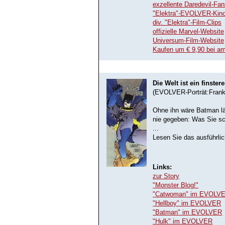
exzellente Daredevil-Fan
"Elektra"-EVOLVER-Kin
div. "Elektra"-Film-Clips
offizielle Marvel-Website
Universum-Film-Website
Kaufen um € 9,90 bei a
Die Welt ist ein finstere
(EVOLVER-Porträt:Frank 
Ohne ihn wäre Batman lä
nie gegeben: Was Sie sc
...
Lesen Sie das ausführli
Links:
zur Story
"Monster Blog!"
"Catwoman" im EVOLV
"Hellboy" im EVOLVER
"Batman" im EVOLVER
"Hulk" im EVOLVER