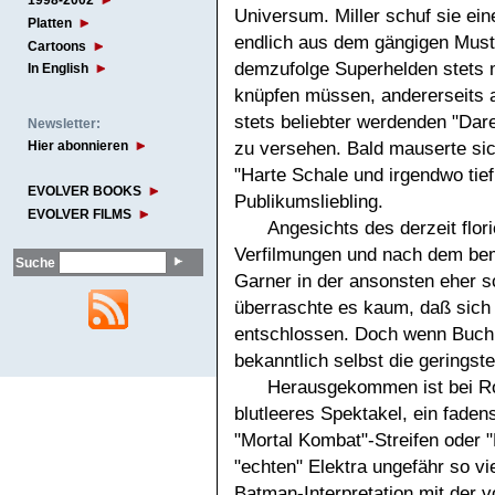
1998-2002
Universum. Miller schuf sie ein
Platten
endlich aus dem gängigen Must
Cartoons
demzufolge Superhelden stets 
In English
knüpfen müssen, andererseits a
stets beliebter werdenden "Dare
Newsletter:
zu versehen. Bald mauserte si
Hier abonnieren
"Harte Schale und irgendwo tief
EVOLVER BOOKS
Publikumsliebling.
EVOLVER FILMS
Angesichts des derzeit flo
Verfilmungen und nach dem beme
Suche
Garner in der ansonsten eher s
überraschte es kaum, daß sich 
entschlossen. Doch wenn Buch
bekanntlich selbst die gerings
Herausgekommen ist bei Ro
blutleeres Spektakel, ein faden
"Mortal Kombat"-Streifen oder 
"echten" Elektra ungefähr so vi
Batman-Interpretation mit der