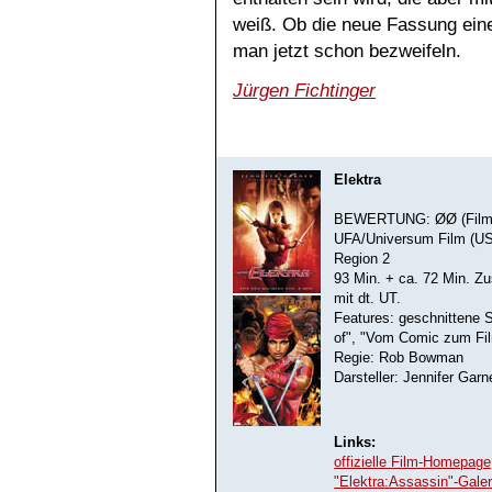
weiß. Ob die neue Fassung eine
man jetzt schon bezweifeln.
Jürgen Fichtinger
Elektra
BEWERTUNG: ØØ (Film
UFA/Universum Film (U
Region 2
93 Min. + ca. 72 Min. Zu
mit dt. UT.
Features: geschnittene 
of", "Vom Comic zum Film
Regie: Rob Bowman
Darsteller: Jennifer Gar
Links:
offizielle Film-Homepage
"Elektra:Assassin"-Galer