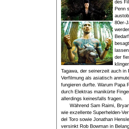
des Fi
Penn s
austob
80er-J
werden
Bedarf
besagt
lassen
der fi
klinge
Tagawa, der seinerzeit auch in
Verfilmung als asiatisch anmut
fungieren durfte. Warum Papa R
durch Elektras manikürte Finger
allerdings keinesfalls fragen.
Während Sam Raimi, Bryan S
wie exzellente Superhelden-Ve
del Toro sowie Jonathan Hensle
versinkt Rob Bowman in Belang