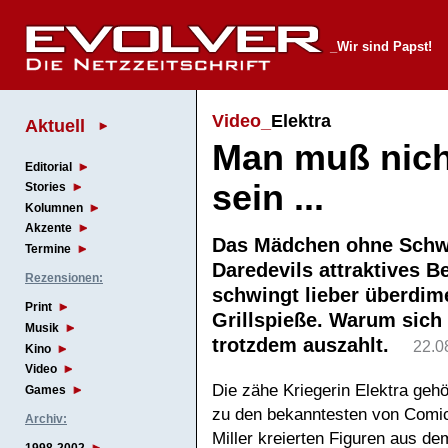
_Wir sind Papst!
Video_
Elektra
Aktuell
Man muß nich
Editorial
sein ...
Stories
Kolumnen
Akzente
Das Mädchen ohne Schwe
Termine
Daredevils attraktives B
Rezensionen:
schwingt lieber überdim
Print
Grillspieße. Warum sich
Musik
trotzdem auszahlt.
22.0
Kino
Video
Die zähe Kriegerin Elektra gehö
Games
zu den bekanntesten von Comi
Archiv:
Miller kreierten Figuren aus de