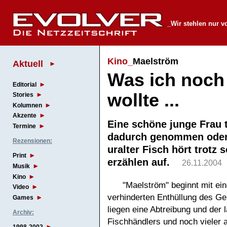
_Wir stehlen nur v
Kino_
Maelström
Aktuell
Was ich noch
Editorial
wollte ...
Stories
Kolumnen
Akzente
Eine schöne junge Frau 
Termine
dadurch genommen oder 
Rezensionen:
uralter Fisch hört trotz 
Print
erzählen auf.
26.11.2004
Musik
Kino
"Maelström" beginnt mit ei
Video
verhinderten Enthüllung des G
Games
liegen eine Abtreibung und der 
Archiv:
Fischhändlers und noch vieler 