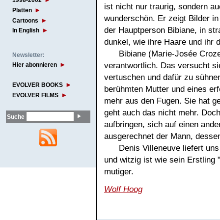
1998-2002
ist nicht nur traurig, sondern a
Platten
wunderschön. Er zeigt Bilder i
Cartoons
der Hauptperson Bibiane, in st
In English
dunkel, wie ihre Haare und ihr
Bibiane (Marie-Josée Croze
Newsletter:
verantwortlich. Das versucht s
Hier abonnieren
vertuschen und dafür zu sühnen
EVOLVER BOOKS
berühmten Mutter und eines erf
EVOLVER FILMS
mehr aus den Fugen. Sie hat ge
geht auch das nicht mehr. Doch 
Suche
aufbringen, sich auf einen and
ausgerechnet der Mann, dessen V
Denis Villeneuve liefert un
und witzig ist wie sein Erstling
mutiger.
Wolf Hoog