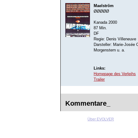
Maelström
ØØØØØ
Kanada 2000
87 Min.
DF
Regie: Denis Villeneuve
Darsteller: Marie-Josée 
Morgenstern u. a.
Links:
Homepage des Verleihs
Trailer
Kommentare_
Über EVOLVER