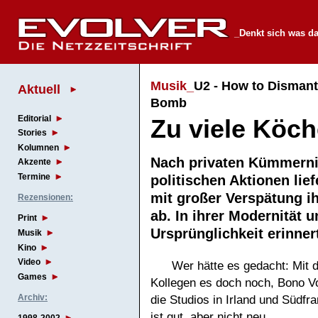
_Denkt sich was d
Musik_
U2 - How to Dismant
Aktuell
Bomb
Editorial
Zu viele Köch
Stories
Kolumnen
Nach privaten Kümmern
Akzente
Termine
politischen Aktionen lief
mit großer Verspätung i
Rezensionen:
ab. In ihrer Modernität 
Print
Ursprünglichkeit erinne
Musik
Kino
Video
Wer hätte es gedacht: Mit d
Games
Kollegen es doch noch, Bono V
Archiv:
die Studios in Irland und Südf
ist gut, aber nicht neu.