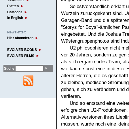
1998-2002
Selbstverständlich erklärt
Platten
Cartoons
Wurzeln zurückgekehrt sind. Un
In English
Garagen-Band und die späteren
"Storys for Boys"-ähnlichen P
Newsletter:
eingebettet. Und die Joshua Tr
Hier abonnieren
Wüstengruppenphotos sind Indu
U2 philosophieren nicht me
EVOLVER BOOKS
vor 20 Jahren, sondern zeigen 
EVOLVER FILMS
als sich ergänzendes Team, al
wie kaum sonst eine in dieser B
Suche
älterer Herren, die es geschaf
zu bleiben, modische Strömun
gehen, sich zu verändern und d
verlieren.
Und so entstand eine weiter
erfolgreichen U2-Produktionen.
Alternativversionen ihres Liebli
müssen, wurde noch eine kleine