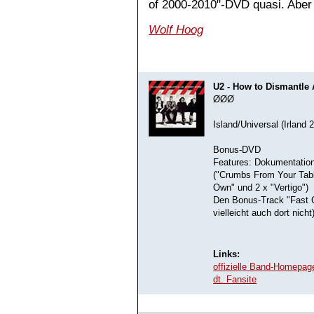
of 2000-2010"-DVD quasi. Aber 
Wolf Hoog
U2 - How to Dismantl
ØØØ
Island/Universal (Irland 
Bonus-DVD
Features: Dokumentation 
("Crumbs From Your Tabl
Own" und 2 x "Vertigo")
Den Bonus-Track "Fast C
vielleicht auch dort nicht)
Links:
offizielle Band-Homepag
dt. Fansite