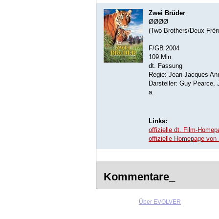
Zwei Brüder
ØØØØ
(Two Brothers/Deux Frèr
F/GB 2004
109 Min.
dt. Fassung
Regie: Jean-Jacques An
Darsteller: Guy Pearce, 
a.
Links:
offizielle dt. Film-Home
offizielle Homepage von
Kommentare_
Über EVOLVER