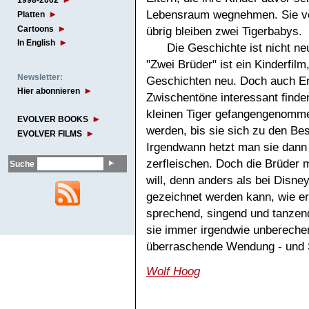
1998-2002
Lebensraum wegnehmen. Sie ver
Platten
Cartoons
übrig bleiben zwei Tigerbabys.
In English
Die Geschichte ist nicht ne
"Zwei Brüder" ist ein Kinderfilm
Newsletter:
Geschichten neu. Doch auch Er
Hier abonnieren
Zwischentöne interessant finden
kleinen Tiger gefangengenommen
EVOLVER BOOKS
werden, bis sie sich zu den Best
EVOLVER FILMS
Irgendwann hetzt man sie dann 
zerfleischen. Doch die Brüder 
Suche
will, denn anders als bei Disn
gezeichnet werden kann, wie er i
sprechend, singend und tanzend
sie immer irgendwie unbereche
überraschende Wendung - und 
Wolf Hoog