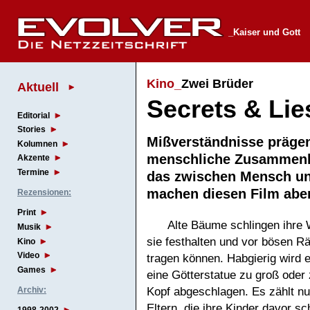
_Kaiser und Gott
Kino_
Zwei Brüder
Aktuell
Secrets & Lie
Editorial
Stories
Mißverständnisse präge
Kolumnen
menschliche Zusammenl
Akzente
Termine
das zwischen Mensch und
machen diesen Film ab
Rezensionen:
Print
Alte Bäume schlingen ihre 
Musik
sie festhalten und vor bösen R
Kino
Video
tragen können. Habgierig wird e
Games
eine Götterstatue zu groß oder
Kopf abgeschlagen. Es zählt nu
Archiv:
Eltern, die ihre Kinder davor 