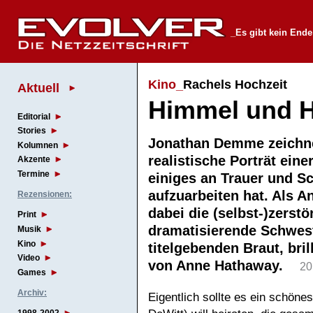
_Es gibt kein Ende
Kino_
Rachels Hochzeit
Aktuell
Himmel und H
Editorial
Stories
Jonathan Demme zeichn
Kolumnen
realistische Porträt einer
Akzente
Termine
einiges an Trauer und S
aufzuarbeiten hat. Als An
Rezensionen:
dabei die (selbst-)zerstö
Print
dramatisierende Schwes
Musik
Kino
titelgebenden Braut, bril
Video
von Anne Hathaway.
20
Games
Archiv:
Eigentlich sollte es ein schö