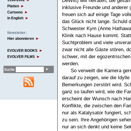
DeWitt) will heiraten, die gesa
1998-2002
Platten
inklusive Freunde und anderer 
Cartoons
freuen sich auf einige Tage vol
In English
das Glück nicht lange. Schuld d
Schwester Kym (Anne Hathaway)
Newsletter:
Klinik nach Hause kommt. Statt
Hier abonnieren
Suchtproblem und viele unverar
zwar nicht alle Gäste stören, do
EVOLVER BOOKS
schwer, mit der egozentrischen
EVOLVER FILMS
werden.
Suche
So verweilt die Kamera ger
darauf zu zeigen, wie die Idyl
Bemerkungen zerstört wird. Sch
ganz so laufen wird, wie die Fam
erscheint der Wunsch nach Har
Konflikte, die zwischen den Fa
nur als Katalysator fungiert, s
zu sein. Ihre Angehörigen sehen
nur an sich denkt und keine Se