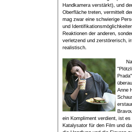
Handkamera verstärkt), und der 
Oberfläche treten, vermittelt d
mag zwar eine schwierige Perso
und Identifikationsmöglichkeite
Reaktionen der anderen, sondern
verletzend und zerstörerisch, i
realistisch.
Na
"Plötz
Prada"
überau
Anne H
Schaus
erstau
Bravou
ein Kompliment verdient, ist es
Katalysator für den Film und da