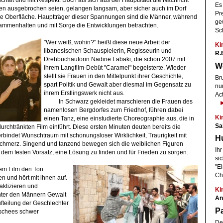
Es 
uhen ausgebrochen seien, gelangen langsam, aber sicher auch im Dorf
Pre
die Oberfläche. Hauptträger dieser Spannungen sind die Männer, während
ge
ammenhalten und mit Sorge die Entwicklungen betrachten.
Sc
"Wer weiß, wohin?" heißt diese neue Arbeit der
Ki
libanesischen Schauspielerin, Regisseurin und
R.E
Drehbuchautorin Nadine Labaki, die schon 2007 mit
W
ihrem Langfilm-Debüt "Caramel" begeisterte. Wieder
stellt sie Frauen in den Mittelpunkt ihrer Geschichte,
Br
spart Politik und Gewalt aber diesmal im Gegensatz zu
nu
ihrem Erstlingswerk nicht aus.
Ac
In Schwarz gekleidet marschieren die Frauen des
namenlosen Bergdorfes zum Friedhof, führen dabei
Ki
einen Tanz, eine einstudierte Choreographie aus, die in
Sal
chtränkten Film einführt. Diese ersten Minuten deuten bereits die
rbindet Wunschtraum mit schonungsloser Wirklichkeit, Traurigkeit mit
H
Schmerz. Singend und tanzend bewegen sich die weiblichen Figuren
Ih
 dem festen Vorsatz, eine Lösung zu finden und für Frieden zu sorgen.
si
"Ei
sem Film den Ton
Ch
n und hört mit ihnen auf.
aktizieren und
Ki
unter den Männern Gewalt
An
ufteilung der Geschlechter
Pa
ischees schwer
De