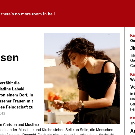
 there´s no more room in hell
Ki
On
Ji
sen
Ti
Ge
g
Co
Ki
We
erzählt die
V
Nadine Labaki
In 
on einem Dorf, in
Na
ssener Frauen mit
Gru
iöse Feindschaft zu
Fe
2012
Ki
Th
en Christen und Muslime
 miteinander. Moschee und Kirche stehen Seite an Seite; die Menschen
An
haft und mit Respekt. Doch als sich aus der Hauptstadt die Nachricht