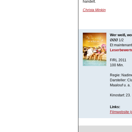
handelt.
Christa Minkin
Wer weiß, wo
ØØØ 1/2
Et maintenant
Leserbewert
F/RL 2011
100 Min.
Regie: Nadin
Darsteller: 
Maalouf u. a.
Kinostart: 23
Links:
Filmwebsite (d