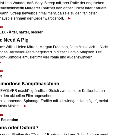
ist kein Wunder, daß Meryl Streep mit ihrer Rolle der englischen
mierministerin Margaret Thatcher den dritten Oscar ihrer Karriere
wann. Streep beweist einmal mehr, daß sie zu den fähigsten
hauspielerinnen der Gegenwart gehört.
no
.D. - Älter, härter, besser
e Need A Pig
uce Willis, Helen Mirren, Morgan Freeman, John Malkovich ... Nicht
r das Darsteller-Team begeistert in dieser Comic-Adaption. Die
tion-Komödie amüsiert mit viel Ironie und Augenzwinkern.
no
t
umorlose Kampfmaschine
r EVOLVER macht's gründlich: Gleich zwei unserer Kritiker haben
ch den aktuellen Film angesehen.
n spannender Spionage-Thriller mit schwieriger Hauptfigur", meint
rista Minkin.
no
 Education
ris oder Oxford?
r neue Streifen der "Dogma"-Regisseurin Lone Scherfig überzeugt