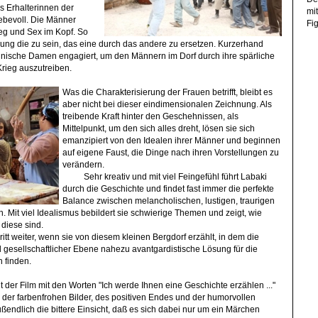
ls Erhalterinnen der
mi
iebevoll. Die Männer
Fig
eg und Sex im Kopf. So
sung die zu sein, das eine durch das andere zu ersetzen. Kurzerhand
inische Damen engagiert, um den Männern im Dorf durch ihre spärliche
rieg auszutreiben.
Was die Charakterisierung der Frauen betrifft, bleibt es
aber nicht bei dieser eindimensionalen Zeichnung. Als
treibende Kraft hinter den Geschehnissen, als
Mittelpunkt, um den sich alles dreht, lösen sie sich
emanzipiert von den Idealen ihrer Männer und beginnen
auf eigene Faust, die Dinge nach ihren Vorstellungen zu
verändern.
Sehr kreativ und mit viel Feingefühl führt Labaki
durch die Geschichte und findet fast immer die perfekte
Balance zwischen melancholischen, lustigen, traurigen
Mit viel Idealismus bebildert sie schwierige Themen und zeigt, wie
diese sind.
itt weiter, wenn sie von diesem kleinen Bergdorf erzählt, in dem die
d gesellschaftlicher Ebene nahezu avantgardistische Lösung für die
n finden.
nt der Film mit den Worten "Ich werde Ihnen eine Geschichte erzählen ..."
der farbenfrohen Bilder, des positiven Endes und der humorvollen
ßendlich die bittere Einsicht, daß es sich dabei nur um ein Märchen