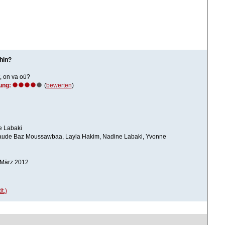
hin?
, on va où?
ung:
(
bewerten
)
e Labaki
Claude Baz Moussawbaa, Layla Hakim, Nadine Labaki, Yvonne
. März 2012
t.)