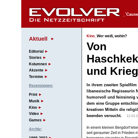
_´Cause
Kino_
Wer weiß, wohin?
Aktuell
Von
Editorial
Haschkek
Stories
Kolumnen
und Krie
Akzente
Termine
In ihrem zweiten Spielfilm 
Rezensionen:
libanesische Regisseurin 
Print
humorvoll und feinsinnig v
Musik
dem eine Gruppe entschlo
Kino
kreativen Mitteln die relig
Video
beenden versucht.
12.03.
Games
In einem kleinen Bergdorf leb
Archiv:
seit geraumer Zeit in Frieden
begegnen einander in Freundsc