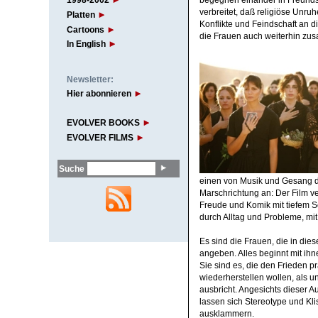
1998-2002
verbreitet, daß religiöse Unr
Platten
Konflikte und Feindschaft an 
Cartoons
die Frauen auch weiterhin zus
In English
Newsletter:
Hier abonnieren
EVOLVER BOOKS
EVOLVER FILMS
Suche
einen von Musik und Gesang dur
Marschrichtung an: Der Film ve
Freude und Komik mit tiefem 
durch Alltag und Probleme, mit
Es sind die Frauen, die in die
angeben. Alles beginnt mit ihne
Sie sind es, die den Frieden pr
wiederherstellen wollen, als 
ausbricht. Angesichts dieser A
lassen sich Stereotype und Kl
ausklammern.