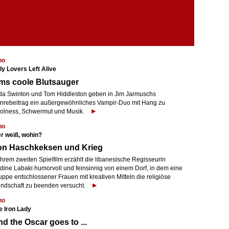
no
ly Lovers Left Alive
ms coole Blutsauger
lda Swinton und Tom Hiddleston geben in Jim Jarmuschs
nrebeitrag ein außergewöhnliches Vampir-Duo mit Hang zu
olness, Schwermut und Musik.
no
r weiß, wohin?
on Haschkeksen und Krieg
ihrem zweiten Spielfilm erzählt die libanesische Regisseurin
dine Labaki humorvoll und feinsinnig von einem Dorf, in dem eine
ppe entschlossener Frauen mit kreativen Mitteln die religiöse
indschaft zu beenden versucht.
no
e Iron Lady
d the Oscar goes to ...