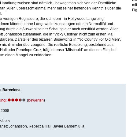
re Handlungsweisen sind nämlich - bewegt man sich von der Oberfläche
mi
ah; Allen überrascht einmal mehr mit seiner treffenden Kenntnis über die
Fig
n.
der wenigen Regisseure, die sich dem - in Hollywood langweilig
men können, ohne Langeweile zu erzeugen oder in Normalität und
mag durch die Auswahl seiner Schauspieler noch verstärkt werden. Allen
lett Johansson zusammen, die in "Vicky Cristina" nicht zum ersten Mal
er Bardem, Darsteller des bizarren Bösewichts in "No Country For Old Men",
io nicht minder überzeugend. Die restliche Besetzung, bestehend aus
ll oder Penélope Cruz, trägt ebenso "Mitschuld" an diesem Film, bei
um einen Mangel zu entdecken.
na Barcelona
ung:
(
bewerten
)
 2008
 Allen
carlett Johansson, Rebecca Hall, Javier Bardem u. a.