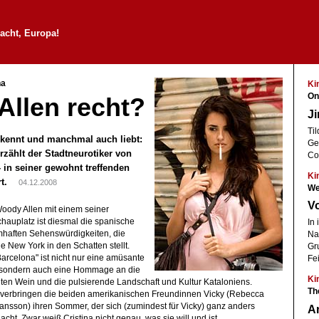
acht, Europa!
na
Ki
On
Allen recht?
Ji
Ti
kennt und manchmal auch liebt:
Ge
zählt der Stadtneurotiker von
Co
 in seiner gewohnt treffenden
Ki
Art.
04.12.2008
We
V
Woody Allen mit einem seiner
hauplatz ist diesmal die spanische
In 
umhaften Sehenswürdigkeiten, die
Na
e New York in den Schatten stellt.
Gru
Barcelona" ist nicht nur eine amüsante
Fe
 sondern auch eine Hommage an die
Ki
en Wein und die pulsierende Landschaft und Kultur Kataloniens.
Th
 verbringen die beiden amerikanischen Freundinnen Vicky (Rebecca
ohansson) ihren Sommer, der sich (zumindest für Vicky) ganz anders
An
acht. Zwar weiß Cristina nicht genau, was sie will und ist