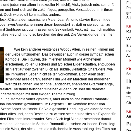
Es 
s und jeden (vor allem in sexueller Hinsicht); Vicky jedoch möchte nur für
Pre
en und freut sich auf ihr zukünftiges, geregeltes Vorstadtleben mit ihrem
ge
). Doch wie so oft kommt alles anders.
Sc
deckt Cristina den spanischen Maler Juan Antonio (Javier Bardem), der
t der zwei Amerikanerinnen derart begeistert ist, daß er sie spontan zu
Ki
t Sightseeing, gutem Essen und Sex einlädt. Vicky ist natürlich maßlos
R.E
et ihre Freundin, und so brechen die drei auf. Die Verwicklungen nehmen
W
Br
Wie kein anderer versteht es Woody Allen, in seinen Filmen mit
nu
der Liebe umzugehen. Das beweist er auch in dieser sympathischen
Ac
Komödie. Die Figuren, die im ersten Moment wie Archetypen
erscheinen, voller Klischees und typischer Eigenschaften, entpuppen
Ki
sich erst auf den zweiten Blick als subtile, vielfältige Charaktere, wie
Sal
sie im wahren Leben nicht selten vorkommen. Doch Allen setzt
scheinbar alles daran, seinen Film wie ein Märchen der modernen
H
Welt zu zeichnen: die schöne Landschaft, spanische Gitarrenklänge,
Ih
raktive Darsteller täuschen für einen Augenblick über die dahinter
si
nandersetzungen mit dem ewigen Thema hinweg.
"Ei
andlung Momente voller Zynismus, aber auch solche blinder Romantik.
Ch
tina Barcelona" gewöhnlich. Im Gegenteil: Die Komödie fesselt von
 Szene Appetit auf mehr. Daß die gesamte Handlung von einer Stimme
Ki
e über alles und jeden Bescheid zu wissen scheint und sich als Experte für
An
den Film noch interessanter. Schließlich legt Allen es scheinbar darauf
Pa
" wie eine Lehrstunde in Sachen Romantik aussehen zu lassen. Damit legt
ber sein Werk, der sich durch die märchenhafte Ausstrahlung des Films nur
De