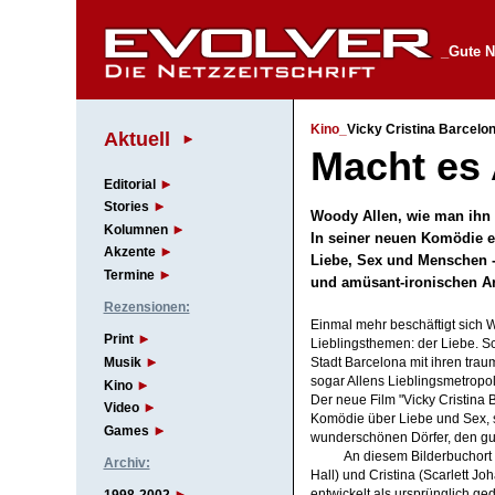
_Gute N
Kino_
Vicky Cristina Barcelo
Aktuell
Macht es 
Editorial
Stories
Woody Allen, wie man ihn 
Kolumnen
In seiner neuen Komödie er
Akzente
Liebe, Sex und Menschen -
Termine
und amüsant-ironischen 
Rezensionen:
Einmal mehr beschäftigt sich 
Print
Lieblingsthemen: der Liebe. Sc
Musik
Stadt Barcelona mit ihren tra
sogar Allens Lieblingsmetropol
Kino
Der neue Film "Vicky Cristina 
Video
Komödie über Liebe und Sex,
Games
wunderschönen Dörfer, den gut
An diesem Bilderbuchort
Archiv:
Hall) und Cristina (Scarlett J
entwickelt als ursprünglich ged