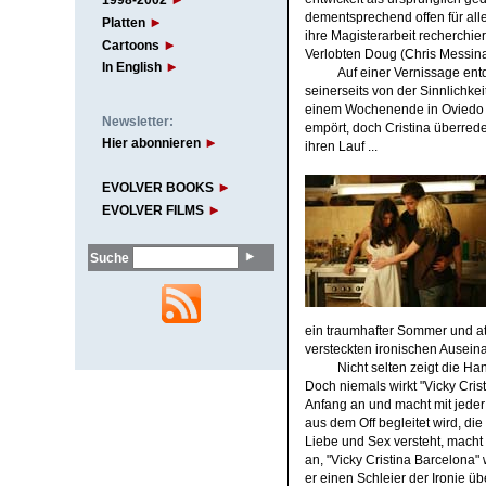
1998-2002
dementsprechend offen für alle
Platten
ihre Magisterarbeit recherchier
Cartoons
Verlobten Doug (Chris Messina
In English
Auf einer Vernissage ent
seinerseits von der Sinnlichkei
einem Wochenende in Oviedo mi
Newsletter:
empört, doch Cristina überred
Hier abonnieren
ihren Lauf ...
EVOLVER BOOKS
EVOLVER FILMS
Suche
ein traumhafter Sommer und att
versteckten ironischen Ausei
Nicht selten zeigt die H
Doch niemals wirkt "Vicky Cris
Anfang an und macht mit jeder
aus dem Off begleitet wird, di
Liebe und Sex versteht, macht 
an, "Vicky Cristina Barcelona
er einen Schleier der Ironie ü