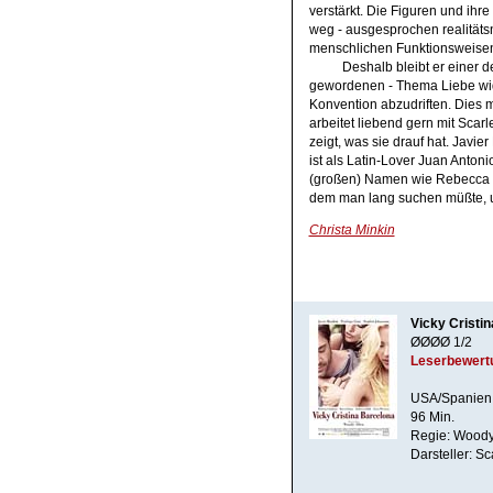
verstärkt. Die Figuren und ih
weg - ausgesprochen realitätsn
menschlichen Funktionsweise
Deshalb bleibt er einer 
gewordenen - Thema Liebe wid
Konvention abzudriften. Dies 
arbeitet liebend gern mit Scar
zeigt, was sie drauf hat. Javi
ist als Latin-Lover Juan Anton
(großen) Namen wie Rebecca Ha
dem man lang suchen müßte, 
Christa Minkin
Vicky Cristi
ØØØØ 1/2
Leserbewert
USA/Spanien
96 Min.
Regie: Woody
Darsteller: S