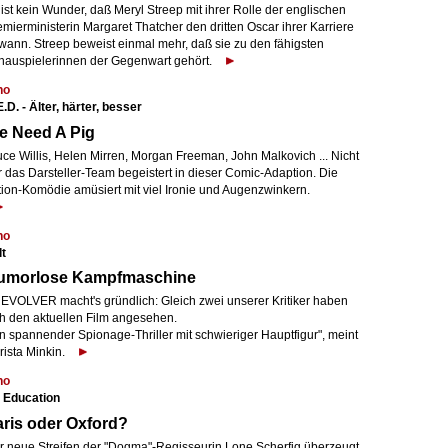
ist kein Wunder, daß Meryl Streep mit ihrer Rolle der englischen
mierministerin Margaret Thatcher den dritten Oscar ihrer Karriere
wann. Streep beweist einmal mehr, daß sie zu den fähigsten
hauspielerinnen der Gegenwart gehört.
no
.D. - Älter, härter, besser
e Need A Pig
uce Willis, Helen Mirren, Morgan Freeman, John Malkovich ... Nicht
r das Darsteller-Team begeistert in dieser Comic-Adaption. Die
tion-Komödie amüsiert mit viel Ironie und Augenzwinkern.
no
t
umorlose Kampfmaschine
r EVOLVER macht's gründlich: Gleich zwei unserer Kritiker haben
ch den aktuellen Film angesehen.
n spannender Spionage-Thriller mit schwieriger Hauptfigur", meint
rista Minkin.
no
 Education
ris oder Oxford?
r neue Streifen der "Dogma"-Regisseurin Lone Scherfig überzeugt