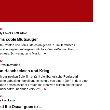
no
ly Lovers Left Alive
ms coole Blutsauger
lda Swinton und Tom Hiddleston geben in Jim Jarmuschs
nrebeitrag ein außergewöhnliches Vampir-Duo mit Hang zu
olness, Schwermut und Musik.
no
r weiß, wohin?
on Haschkeksen und Krieg
ihrem zweiten Spielfilm erzählt die libanesische Regisseurin
dine Labaki humorvoll und feinsinnig von einem Dorf, in dem eine
ppe entschlossener Frauen mit kreativen Mitteln die religiöse
indschaft zu beenden versucht.
no
e Iron Lady
d the Oscar goes to ...