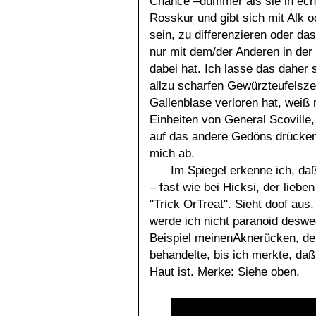
Chance –dümmer als sie in echt 
Rosskur und gibt sich mit Alk 
sein, zu differenzieren oder d
nur mit dem/der Anderen in der
dabei hat. Ich lasse das daher
allzu scharfen Gewürzteufelsze
Gallenblase verloren hat, weiß
Einheiten von General Scoville,
auf das andere Gedöns drücken.
mich ab.
Im Spiegel erkenne ich, da
– fast wie bei Hicksi, der lie
"Trick OrTreat". Sieht doof aus, 
werde ich nicht paranoid desw
Beispiel meinenAknerücken, den
behandelte, bis ich merkte, daß
Haut ist. Merke: Siehe oben.