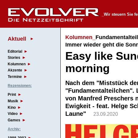
_Wir steuern Sie fe
Kolumnen_
Fundamentalteil
Aktuell
Immer wieder geht die Son
Editorial
Easy like Su
Stories
Kolumnen
morning
Akzente
Termine
Nach dem "Miststück d
Rezensionen:
"Fundamentalteilchen". L
Print
von Manfred Preschers m
Musik
Ewigkeit - feat. Helge S
Kino
Laune"
23.09.2020
Video
Games
Archiv: