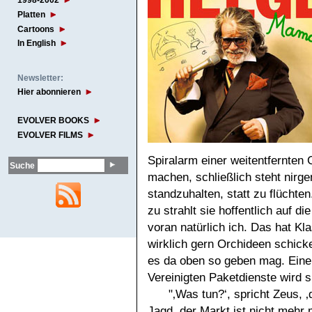
1998-2002
Platten
Cartoons
In English
Newsletter:
Hier abonnieren
EVOLVER BOOKS
EVOLVER FILMS
Spiralarm einer weitentfernten
Suche
machen, schließlich steht nirge
standzuhalten, statt zu flüchte
zu strahlt sie hoffentlich auf d
voran natürlich ich. Das hat Kl
wirklich gern Orchideen schicke
es da oben so geben mag. Eine 
Vereinigten Paketdienste wird s
"‚Was tun?‘, spricht Zeus, 
Jagd, der Markt ist nicht mehr m