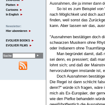
1998-2002
Ausnahmen, die ja immer dann der 
Platten
So ist es zum Beispiel von 
Cartoons
nach Möglichkeit und doch auch
In English
finden, weil sonst das Zurückge
kann. Aber lassen wir das, au
Newsletter:
Hier abonnieren
"Ausnahmen bestätigen doch die
EVOLVER BOOKS
schwarzen Musikern ohne Rhyt
EVOLVER FILMS
oder Indianern ohne Traumfänge
Man begründet damit, daß m
Suche
sei denn, es pressiert; daß ma
lohnt sich; und daß der Mainst
hervorzubringen imstande ist, e
Doch Ausnahmen bestätigen
Die Regel ist dann schlicht fals
denn?" würde ich fragen, wäre 
mich als Ex-Europäer, der ger
wie den Piefke behandeln würde,
gewiß/hoffentlich die Ausnahme