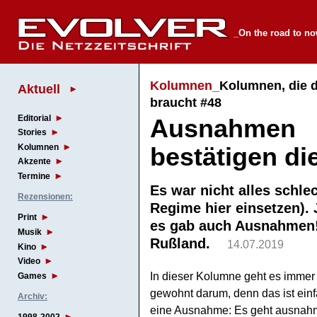
_On the road to n
Kolumnen_
Kolumnen, die d
Aktuell
braucht #48
Editorial
Ausnahmen
Stories
Kolumnen
bestätigen di
Akzente
Termine
Es war nicht alles schle
Rezensionen:
Regime hier einsetzen). 
Print
es gab auch Ausnahmen! 
Musik
Rußland.
14.07.2019
Kino
Video
In dieser Kolumne geht es immer 
Games
gewohnt darum, denn das ist ein
Archiv:
eine Ausnahme: Es geht ausnah