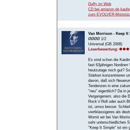
Duffy im Web
CD bei amazon.de kaufe
zum EVOLVER-Miststüc
Van Morrison - Keep It
ØØØØ 1/2
Universal (GB 2008)
Leserbewertung:
Es sind schon die Kardi
fast 63jährigen Nordiren
heutzutage noch gut? Sol
Stärken konzentrieren u
davon, daß sich Neuerun
Tendenzen in eine zukun
"neu" eigentlich? Da in
Vergangenem, also die Ev
Rock´n´Roll oder auch B
ist, umso besser. Schlie
viertklassigeres als deu
Womit wir bei Van Morri
sehr unterschiedlichen S
"Keep It Simple" ist ein