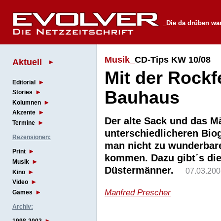
_Die da drüben wa
Musik_
CD-Tips KW 10/08
Aktuell
Mit der Rockf
Editorial
Bauhaus
Stories
Kolumnen
Akzente
Der alte Sack und das M
Termine
unterschiedlicheren Bio
Rezensionen:
man nicht zu wunderbare
Print
kommen. Dazu gibt´s di
Musik
Düstermänner.
07.03.200
Kino
Video
Manfred Prescher
Games
Archiv: