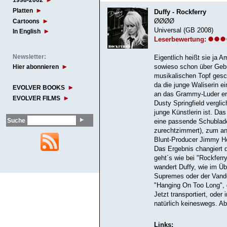
1998-2002
Platten
Duffy - Rockferry
Cartoons
ØØØØ
Universal (GB 2008)
In English
Leserbewertung:
Newsletter:
Eigentlich heißt sie ja 
Hier abonnieren
sowieso schon über Geb
musikalischen Topf gesch
da die junge Waliserin e
EVOLVER BOOKS
an das Grammy-Luder eri
EVOLVER FILMS
Dusty Springfield vergl
junge Künstlerin ist. Das
Suche
eine passende Schublade
zurechtzimmert), zum an
Blunt-Producer Jimmy Ho
Das Ergebnis changiert 
geht´s wie bei "Rockferr
wandert Duffy, wie im Üb
Supremes oder der Vandell
"Hanging On Too Long",
Jetzt transportiert, oder 
natürlich keineswegs. Ab
Links: