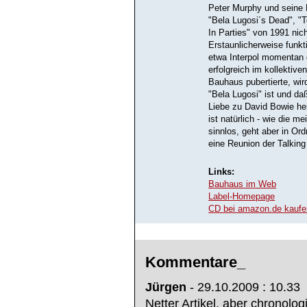
Peter Murphy und seine K
"Bela Lugosi´s Dead", "
In Parties" von 1991 ni
Erstaunlicherweise funkt
etwa Interpol momentan 
erfolgreich im kollektive
Bauhaus pubertierte, wir
"Bela Lugosi" ist und d
Liebe zu David Bowie h
ist natürlich - wie die m
sinnlos, geht aber in Or
eine Reunion der Talkin
Links:
Bauhaus im Web
Label-Homepage
CD bei amazon.de kaufe
Kommentare_
Jürgen
- 29.10.2009 : 10.33
Netter Artikel, aber chronolo