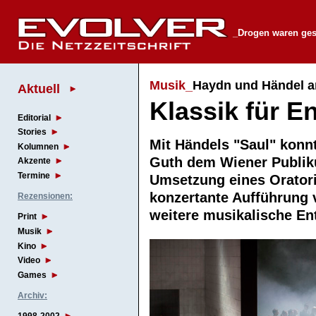
_Drogen waren ges
Musik_
Haydn und Händel a
Aktuell
Klassik für E
Editorial
Stories
Mit Händels "Saul" konn
Kolumnen
Guth dem Wiener Publik
Akzente
Termine
Umsetzung eines Oratori
konzertante Aufführung 
Rezensionen:
weitere musikalische 
Print
Musik
Kino
Video
Games
Archiv: