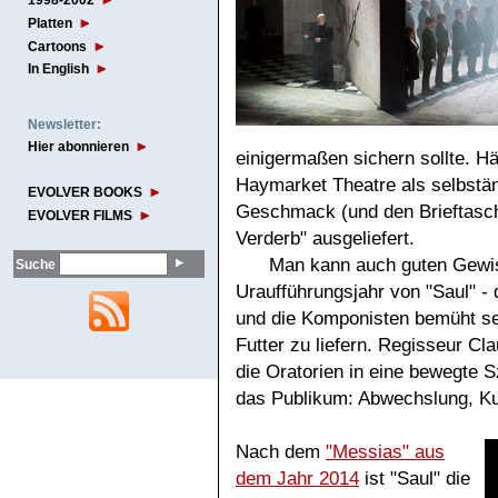
1998-2002
Platten
Cartoons
In English
Newsletter:
Hier abonnieren
einigermaßen sichern sollte. 
Haymarket Theatre als selbstän
EVOLVER BOOKS
Geschmack (und den Brieftasch
EVOLVER FILMS
Verderb" ausgeliefert.
Man kann auch guten Gewi
Suche
Uraufführungsjahr von "Saul" - d
und die Komponisten bemüht s
Futter zu liefern. Regisseur Cla
die Oratorien in eine bewegte S
das Publikum: Abwechslung, Kur
Nach dem
"Messias" aus
dem Jahr 2014
ist "Saul" die