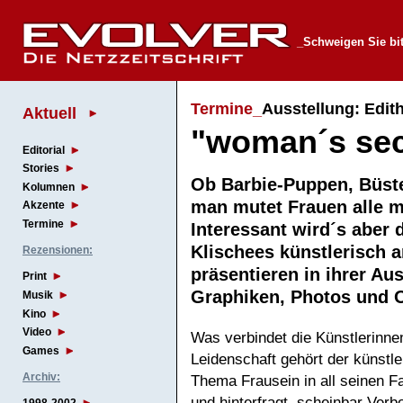
_Schweigen Sie bit
Termine_
Ausstellung: Edith
Aktuell
"woman´s sec
Editorial
Stories
Ob Barbie-Puppen, Büste
Kolumnen
man mutet Frauen alle m
Akzente
Termine
Interessant wird´s aber 
Klischees künstlerisch a
Rezensionen:
präsentieren in ihrer Au
Print
Graphiken, Photos und
Musik
Kino
Video
Was verbindet die Künstlerinnen
Games
Leidenschaft gehört der künstl
Archiv:
Thema Frausein in all seinen 
und hinterfragt, scheinbar Ver