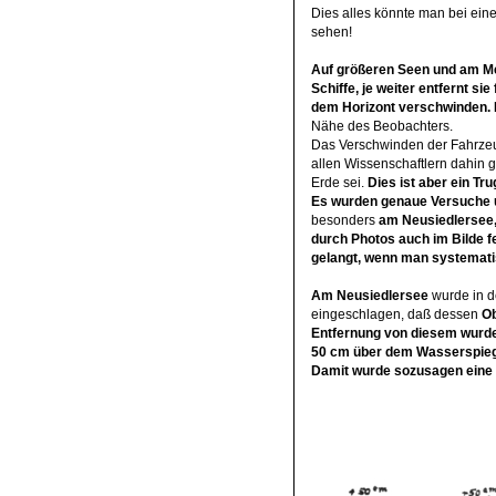
Dies alles könnte man bei eine
sehen!
Auf größeren Seen und am M
Schiffe, je weiter entfernt s
dem Horizont verschwinden. D
Nähe des Beobachters.
Das Verschwinden der Fahrzeu
allen Wissenschaftlern dahin g
Erde sei.
Dies ist aber ein Tr
Es wurden genaue Versuche 
besonders
am Neusiedlersee
durch Photos auch im Bilde f
gelangt, wenn man systemati
Am Neusiedlersee
wurde in d
eingeschlagen, daß dessen
Ob
Entfernung von diesem wurd
50 cm über dem Wasserspie
Damit wurde sozusagen eine 