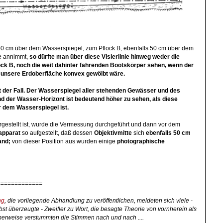
0 cm über dem Wasserspiegel, zum Pflock B, ebenfalls 50 cm über dem
ie
annimmt,
so dürfte man über diese Visierlinie hinweg weder die
ck B, noch die weit dahinter fahrenden Bootskörper sehen, wenn der
unsere Erdoberfläche konvex gewölbt wäre.
t der Fall. Der Wasserspiegel aller stehenden Gewässer und
des
d der Wasser-Horizont ist bedeutend höher zu sehen, als diese
r dem Wasserspiegel ist.
rgestellt ist, wurde die Vermessung durchgeführt und dann vor dem
apparat
so aufgestellt, daß dessen
Objektivmitte
sich
ebenfalls 50 cm
and;
von dieser Position aus wurden einige
photographische
=============
ng
, die vorliegende Abhandlung zu veröffentlichen, meldeten sich viele -
st überzeugte - Zweifler zu Wort, die besagte Theorie von vornherein als
amerweise verstummten die Stimmen nach und nach ....