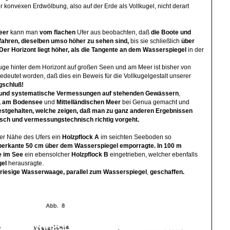
r konvexen Erdwölbung, also auf der Erde als Vollkugel, nicht derart
eer
kann man
vom flachen
Ufer aus beobachten, daß
die Boote und
ie fahren, dieselben umso höher zu sehen sind,
bis sie schließlich
über
er Horizont liegt höher, als die Tangente an dem Wasserspiegel
in der
ge hinter dem Horizont auf großen Seen und am Meer ist bisher von
edeutet worden, daß dies ein Beweis für die Vollkugelgestalt unserer
ugschluß!
und systematische Vermessungen auf stehenden Gewässern
,
, am Bodensee
und
Mittelländischen Meer
bei Genua gemacht und
estgehalten, welche zeigen, daß man zu ganz anderen Ergebnissen
sch und vermessungstechnisch richtig vorgeht.
er Nähe des Ufers ein
Holzpflock A
im seichten Seeboden so
erkante 50 cm über dem Wasserspiegel emporragte. In 100 m
e im See
ein ebensolcher
Holzpflock B
eingetrieben, welcher ebenfalls
gel
herausragte.
riesige Wasserwaage, parallel zum Wasserspiegel
,
geschaffen.