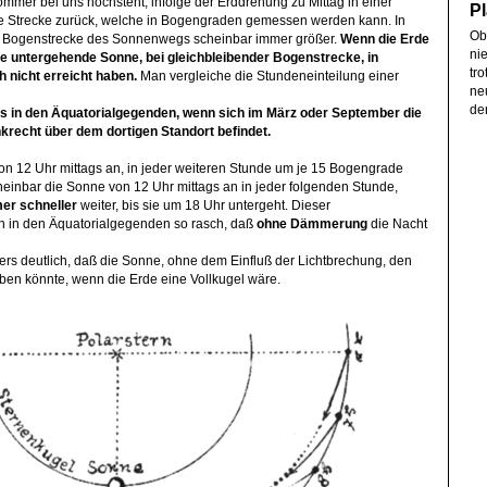
mmer bei uns hochsteht, infolge der Erddrehung zu Mittag in einer
Pl
e Strecke zurück, welche in Bogengraden gemessen werden kann. In
Ob
ie Bogenstrecke des Sonnenwegs scheinbar immer größer.
Wenn die Erde
ni
die untergehende Sonne, bei gleichbleibender Bogenstrecke, in
tr
h nicht erreicht haben.
Man vergleiche die Stundeneinteilung einer
ne
de
ies in den Äquatorialgegenden, wenn sich im März oder
September die
recht über dem dortigen Standort befindet.
on 12 Uhr mittags an, in jeder weiteren Stunde um je 15 Bogengrade
heinbar die Sonne von 12 Uhr mittags an in jeder folgenden Stunde,
er schneller
weiter, bis sie um 18 Uhr untergeht. Dieser
h in den Äquatorialgegenden so rasch, daß
ohne Dämmerung
die Nacht
ers deutlich, daß die Sonne, ohne dem Einfluß der Lichtbrechung, den
aben könnte, wenn die Erde eine Vollkugel wäre.