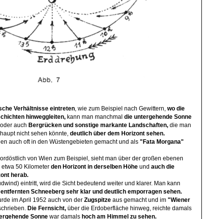
he Verhältnisse eintreten
, wie zum Beispiel nach Gewittern,
wo die
schichten hinweggleiten,
kann man manchmal
die untergehende Sonne
 oder auch
Bergrücken und sonstige markante Landschaften,
die man
haupt nicht sehen könnte,
deutlich über dem Horizont sehen.
n auch oft in den Wüstengebieten gemacht und als
"Fata
Morgana"
ordöstlich von Wien zum Beispiel, sieht man über der großen ebenen
n etwa 50 Kilometer
den Horizont in derselben Höhe
und
auch die
ont herab.
dwind) eintritt, wird die Sicht bedeutend weiter und klarer. Man kann
 entfernten Schneeberg sehr klar und deutlich emporragen sehen.
rde im April 1952 auch von der
Zugspitze
aus gemacht und im
"Wiener
schrieben.
Die Fernsicht,
über die Erdoberfläche hinweg, reichte damals
tergehende Sonne
war damals
hoch am Himmel zu sehen.