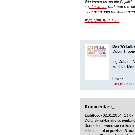
Wie immer es um die Physikkenn
es
hier weiter
, und zwar u.a. m
Gedanken über die inhärenten
EVOLVER-Redaktion
Das Weltall, w
Dolan-Theori
Ing. Johann D
Matthias Mars
Links:
Das Buch bei
Kommentare_
Lightfoot
- 02.01.2014 : 13.07
Dolanski erklärt die scheinbare
Sonne legt, wenn sie im Somme
scheinbar eine gewisse Strec