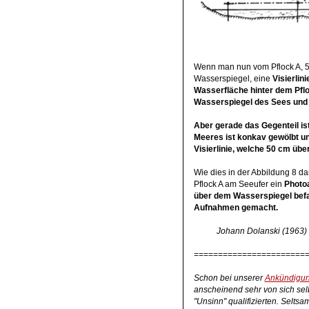
Wenn man nun vom Pflock A, 5
Wasserspiegel, eine
Visierlin
Wasserfläche hinter dem Pflo
Wasserspiegel des Sees und 
Aber gerade das Gegenteil is
Meeres ist konkav gewölbt un
Visierlinie, welche 50 cm übe
Wie dies in der Abbildung 8 da
Pflock A am Seeufer ein
Photo
über dem Wasserspiegel bef
Aufnahmen gemacht.
Johann Dolanski (1963)
=======================
Schon bei unserer
Ankündigu
anscheinend sehr von sich selb
"Unsinn" qualifizierten. Selts