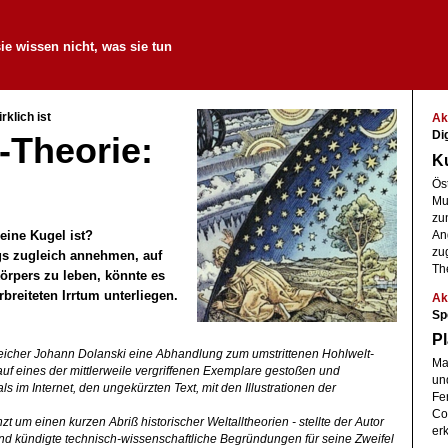
ie wissen nicht, was sie tun
rklich ist
Ak
Di
-Theorie:
K
Ös
Mus
zu
eine Kugel ist?
An
zu
ngs zugleich annehmen, auf
Th
örpers zu leben, könnte es
breiteten Irrtum unterliegen.
Ak
Sp
Pl
rreicher Johann Dolanski eine Abhandlung zum umstrittenen Hohlwelt-
Ma
f eines der mittlerweile vergriffenen Exemplare gestoßen und
un
als im Internet, den ungekürzten Text, mit den Illustrationen der
Fe
Co
zt um einen kurzen Abriß historischer Weltalltheorien - stellte der
Autor
er
d kündigte technisch-wissenschaftliche Begründungen für seine Zweifel