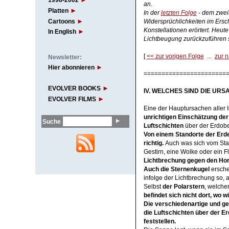
1998-2002
an.
Platten
In der
letzten Folge
- dem zweit
Cartoons
Widersprüchlichkeiten im Ersc
Konstellationen erörtert. Heute
In English
Lichtbeugung zurückzuführen 
[
<< zur vorigen Folge
...
zur 
Newsletter:
Hier abonnieren
=======================
EVOLVER BOOKS
IV. WELCHES SIND DIE UR
EVOLVER FILMS
Eine der Hauptursachen aller I
unrichtigen Einschätzung de
Suche
Luftschichten
über der Erdobe
Von einem Standorte der Erde
richtig.
Auch was sich vom Sta
Gestirn, eine Wolke oder ein Fl
Lichtbrechung gegen den Hori
Auch die Sternenkugel
ersche
infolge der Lichtbrechung so, 
Selbst
der Polarstern
, welche
befindet sich nicht dort, wo 
Die verschiedenartige und 
die Luftschichten über der E
feststellen.