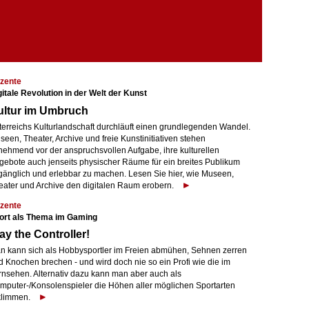
zente
gitale Revolution in der Welt der Kunst
ultur im Umbruch
terreichs Kulturlandschaft durchläuft einen grundlegenden Wandel.
een, Theater, Archive und freie Kunstinitiativen stehen
nehmend vor der anspruchsvollen Aufgabe, ihre kulturellen
gebote auch jenseits physischer Räume für ein breites Publikum
gänglich und erlebbar zu machen. Lesen Sie hier, wie Museen,
eater und Archive den digitalen Raum erobern.
zente
ort als Thema im Gaming
ay the Controller!
n kann sich als Hobbysportler im Freien abmühen, Sehnen zerren
d Knochen brechen - und wird doch nie so ein Profi wie die im
rnsehen. Alternativ dazu kann man aber auch als
mputer-/Konsolenspieler die Höhen aller möglichen Sportarten
klimmen.