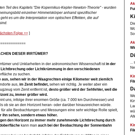
Ak
en Teil des Kapitels "Die Kopernikus-Kepler-Newton-Theorie" -
wurden
Fu
heinungsbild einzelner Himmelskörper anhand spezifischer
Ki
 geht es um die Interpretation von optischen Effekten, die auf
sind.
Di
Woc
nächsten Folge >>
]
So
Ak
=============
Wi
SACHEN DIESER IRRTÜMER?
Di
..
rrtümer und Unklarheiten in der astronomischen Wissenschaft ist
in der
Ne
r Lichtbrechung oder Lichtkrümmung in den verschiedenen
rfläche zu suchen.
Ki
 aus, sehen wir in der Waagrechten einige Kilometer weit
ziemlich
Fi
ndorte aus,
im Zenit befindet,
sehen wir richtig. Je weiter aber ein
D
ugzeug vom Zenit entfernt ist,
desto größer wird der Sehfehler, weil die
zont zu, immer größer wird.
We
int uns, infolge ihrer enormen Größe (ca. 7.000 km Durchmesser) und
Ki
als ob sie an den Horizont heran- oder darüber hinausreichen würde.
Lan
r für alle Beobachtungen und Messungen eine sehr wichtige Rolle spielt,
wü
wir ihn sehen, sondern etwas höher.
Alt
gegen den Horizont zu immer mehr zunehmende Lichtbrechung
durch
Ki
rdoberfläche
kann man
auch bei der Beobachtung der Sonnenbahn
Fi