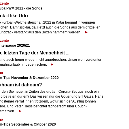
zente
ßball-WM 2022 - die Songs
ck it like Udo
e Fußball-Weltmeisterschaft 2022 in Katar beginnt in wenigen
hen. Damit ist klar, daß jetzt auch die Songs aus dem offiziellen
undtrack verstärkt aus den Boxen hämmern werden.
zente
nterpause 2020/21
e letzten Tage der Menschheit ...
. sind auch heuer wieder nicht angebrochen. Unser wohlverdienter
ujahrsurlaub hingegen schon.
no
lm-Tips November & Dezember 2020
ahoam ist dahoam?
rden Sie heuer, in Zeiten des großen Corona-Betrugs, noch ein
no betreten dürfen? Das wissen nur die Götter und Bill Gates. Hans
gsteiner verrät ihnen trotzdem, wofür sich der Ausflug lohnen
rde. Und Peter Hiess berichtet fachgerecht über Couch-
ernativen.
no
lm-Tips September & Oktober 2020