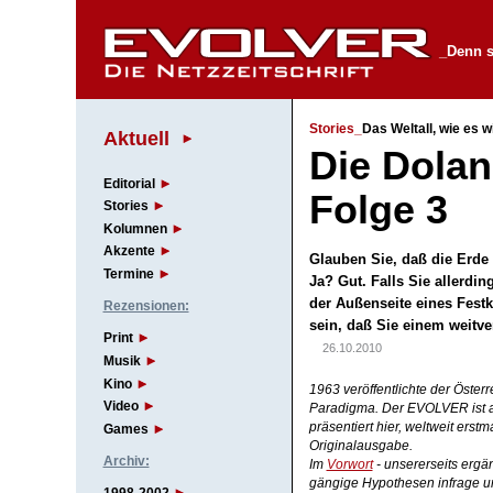
_Denn s
Stories_
Das Weltall, wie es wi
Aktuell
Die Dolan
Editorial
Folge 3
Stories
Kolumnen
Akzente
Glauben Sie, daß die Erde 
Termine
Ja? Gut. Falls Sie allerdi
der Außenseite eines Festk
Rezensionen:
sein, daß Sie einem weitver
Print
26.10.2010
Musik
Kino
1963 veröffentlichte der Öste
Video
Paradigma. Der EVOLVER ist au
präsentiert hier, weltweit erstm
Games
Originalausgabe.
Archiv:
Im
Vorwort
- unsererseits ergän
gängige Hypothesen infrage un