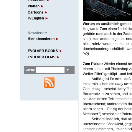
1998-2002
Platten
Cartoons
In English
Worum es tatsächlich geht:
Im
Hogwarts. Zum einen findet Ha
Newsletter:
gehörte (und auch in der Zaub
Hier abonnieren
sein); zum anderen gibt es neue
nicht zuletzt werden nun auch
durcheinandergeschüttelt - w
EVOLVER BOOKS
´s?)
EVOLVER FILMS
Zum
Plakat:
Wieder einmal bew
einem lieblos mit Photoshop 
Suche
Wetter-Filter" gestülpt - und fert
Auffällig ist für mich, da
immerhin schon ein
early twen
Geburtstag -, scheint Harry "fü
Bartansatz ist zu sehen, und 
seit dem ersten Teil immerhin 
überraschend; andererseits dur
altern sehen ... Einzig der bei
Metapher?) scheint hier Potenz
Seltsam finde ich, daß a
unerwünschte Bösewicht, gege
liebsten umdrehen, um den schm