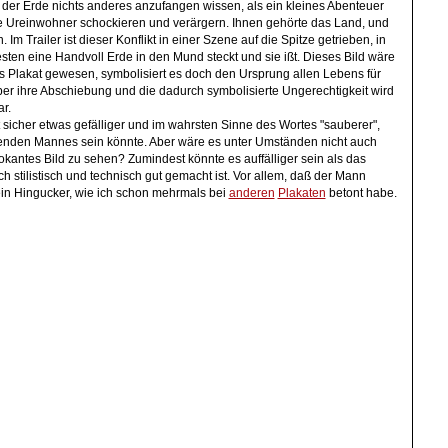
 der Erde nichts anderes anzufangen wissen, als ein kleines Abenteuer
die Ureinwohner schockieren und verärgern. Ihnen gehörte das Land, und
Im Trailer ist dieser Konflikt in einer Szene auf die Spitze getrieben, in
sten eine Handvoll Erde in den Mund steckt und sie ißt. Dieses Bild wäre
as Plakat gewesen, symbolisiert es doch den Ursprung allen Lebens für
über ihre Abschiebung und die dadurch symbolisierte Ungerechtigkeit wird
ar.
t sicher etwas gefälliger und im wahrsten Sinne des Wortes "sauberer",
senden Mannes sein könnte. Aber wäre es unter Umständen nicht auch
okantes Bild zu sehen? Zumindest könnte es auffälliger sein als das
h stilistisch und technisch gut gemacht ist. Vor allem, daß der Mann
 ein Hingucker, wie ich schon mehrmals bei
anderen
Plakaten
betont habe.