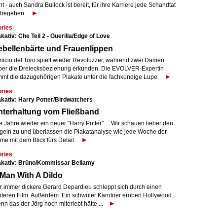
t - auch Sandra Bullock ist bereit, für ihre Karriere jede Schandtat
 begehen.
ories
kativ: Che Teil 2 - Guerilla/Edge of Love
bellenbärte und Frauenlippen
nicio del Toro spielt wieder Revoluzzer, während zwei Damen
eber die Dreiecksbeziehung erkunden. Die EVOLVER-Expertin
mmt die dazugehörigen Plakate unter die fachkundige Lupe.
ories
akativ: Harry Potter/Birdwatchers
nterhaltung vom Fließband
e Jahre wieder ein neuer "Harry Potter" ... Wir schauen lieber den
geln zu und überlassen die Plakatanalyse wie jede Woche der
me mit dem Blick fürs Detail.
ories
akativ: Brüno/Kommissar Bellamy
Man With A Dildo
r immer dickere Gerard Depardieu schleppt sich durch einen
iteren Film. Außerdem: Ein schwuler Kärntner erobert Hollywood.
n das der Jörg noch miterlebt hätte ...