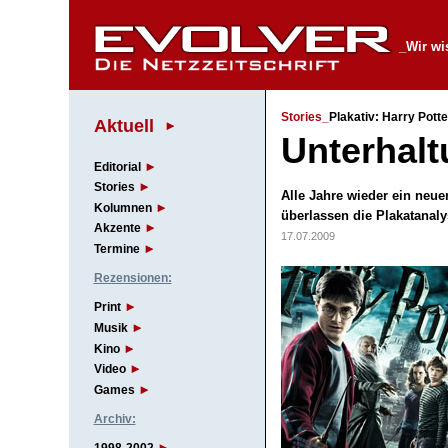
_Wir wis
Stories_
Plakativ: Harry Pott
Aktuell
Unterhal
Editorial
Stories
Alle Jahre wieder ein neue
Kolumnen
überlassen die Plakatanal
Akzente
17.07.2009
Termine
Rezensionen:
Print
Musik
Kino
Video
Games
Archiv: