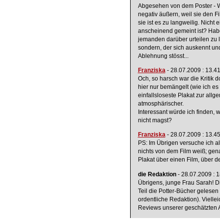
Abgesehen von dem Poster - Wa
negativ äußern, weil sie den F
sie ist es zu langweilig. Nich
anscheinend gemeint ist? Habe
jemanden darüber urteilen zu la
sondern, der sich auskennt und
Ablehnung stösst...
Franziska
- 28.07.2009 : 13.4
Och, so harsch war die Kritik d
hier nur bemängelt (wie ich e
einfallsloseste Plakat zur all
atmosphärischer.
Interessant würde ich finden, 
nicht magst?
Franziska
- 28.07.2009 : 13.4
PS: Im Übrigen versuche ich a
nichts von dem Film weiß; gen
Plakat über einen Film, über d
die Redaktion
- 28.07.2009 : 
Übrigens, junge Frau Sarah! Di
Teil die Potter-Bücher gelesen 
ordentliche Redaktion). Vielle
Reviews unserer geschätzten A