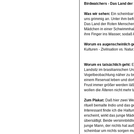
Birdwatchers
- Das Land de
Was wir sehen:
Ein scheinbar 
uns grimmig an. Unter ihm befin
Das Land der Roten Menschen",
Mädchen in einer Schwimmhall
ihre Finger ins Wasser, sodaß 
Worum es augenscheinlich ge
Kulturen - Zivilisation vs. Natur.
Worum es tatsächlich geht:
E
Landsitz im brasilianischen Ur
Vogelbeobachtung näher zu bri
einem Reservat leben und dort
Frust immer größer werden läßt
wollen die Älteren nicht mehr 
Zum
Plakat:
Daß hier zwei Welt
rituell bemalte Indio und das
Interessant finde ich die Halt
erscheint, wirkt das junge Mäd
übersättigt. Beide versinnbildl
junge Mann, der nichts hat auß
scheinbar um nichts sorgen muß