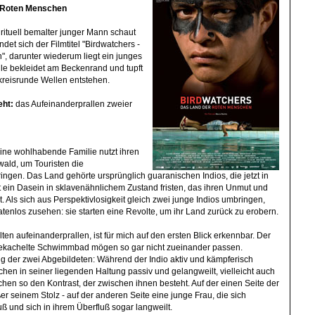
r Roten Menschen
rituell bemalter junger Mann schaut
det sich der Filmtitel "Birdwatchers -
 darunter wiederum liegt ein junges
e bekleidet am Beckenrand und tupft
kreisrunde Wellen entstehen.
ht:
das Aufeinanderprallen zweier
ine wohlhabende Familie nutzt ihren
wald, um Touristen die
ngen. Das Land gehörte ursprünglich guaranischen Indios, die jetzt in
 ein Dasein in sklavenähnlichem Zustand fristen, das ihren Unmut und
. Als sich aus Perspektivlosigkeit gleich zwei junge Indios umbringen,
tatenlos zusehen: sie starten eine Revolte, um ihr Land zurück zu erobern.
en aufeinanderprallen, ist für mich auf den ersten Blick erkennbar. Der
 gekachelte Schwimmbad mögen so gar nicht zueinander passen.
ung der zwei Abgebildeten: Während der Indio aktiv und kämpferisch
chen in seiner liegenden Haltung passiv und gelangweilt, vielleicht auch
ichen so den Kontrast, der zwischen ihnen besteht. Auf der einen Seite der
er seinem Stolz - auf der anderen Seite eine junge Frau, die sich
 und sich in ihrem Überfluß sogar langweilt.