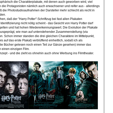
phärisch die Charakterplakate, mit denen auch geworben wird, viel
 die Protagonisten nämlich auch erwachsener und reifer aus - allerdings
ß die Photostudioaufnahmen der Darsteller mehr schlecht als recht in
den.
hen, daß der "Harry Potter"-Schriftzug bei fast allen Plakaten
Identifizierung nicht nötig scheint - das Gesicht von Harry Potter darf
 gelten und hat hohen Wiedererkennungswert. Die Evolution der Plakate
h ausgeprägt, wie man auf untenstehender Zusammenstellung (via
. Schon immer standen die drei gleichen Charaktere im Mittelpunkt,
s auf das erste Plakat) verblüffend einheitlich, sodaß ich als
e Bücher gelesen noch einen Teil zur Gänze gesehen) immer das
m einen einzigen Film.
nzept - und die zieht es ohnehin auch ohne Werbung ins Filmtheater.