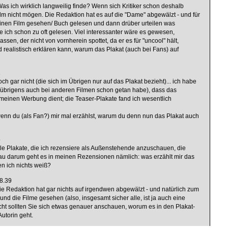
s ich wirklich langweilig finde? Wenn sich Kritiker schon deshalb
ilm nicht mögen. Die Redaktion hat es auf die "Dame" abgewälzt - und für
t einen Film gesehen/ Buch gelesen und dann drüber urteilen was
 ich schon zu oft gelesen. Viel interessanter wäre es gewesen,
ssen, der nicht von vornherein spottet, da er es für "uncool" hält,
 realistisch erklären kann, warum das Plakat (auch bei Fans) auf
1
och gar nicht (die sich im Übrigen nur auf das Plakat bezieht)... ich habe
s übrigens auch bei anderen Filmen schon getan habe), dass das
gemeinen Werbung dient; die Teaser-Plakate fand ich wesentlich
wenn du (als Fan?) mir mal erzählst, warum du denn nun das Plakat auch
5
lle Plakate, die ich rezensiere als Außenstehende anzuschauen, die
au darum geht es in meinen Rezensionen nämlich: was erzählt mir das
en ich nichts weiß?
18.39
e Redaktion hat gar nichts auf irgendwen abgewälzt - und natürlich zum
und die Filme gesehen (also, insgesamt sicher alle, ist ja auch eine
icht sollten Sie sich etwas genauer anschauen, worum es in den Plakat-
utorin geht.