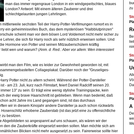
bun
man das immer regengraue London in ein windgepeitschtes, blaues
zu
London? Antwort: Mit einem älteren Zauberer und drei
schlechtgelaunten jungen Lehrlingen.
St
Pla
 mittlerweile sechsten Teil der Harry-Potter-Verfilmungen rumort es in
Re
rry ein geheimnisvolles Buch, das dem mysteriösen "Halbblutprinzen"
erschule scheint man vor dem bösen Lord Voldemort nicht mehr sicher zu
Be
 Lehrer, die sich für Harry noch als sehr nützlich erweisen sollen. Und
li
 die Hormone von Potter und seinen Mitzauberschülern kräftig
ni
er liebt wen und warum?
(Anm. d. Red.: Aber vor allem: Wen interessiert
St
Pl
irbt man den Film, wie es leider zur Gewohnheit geworden ist, mit
U
zusammengebastelten Collageplakat. Darüber noch der "Gruseliges-
All
ig.
Vö
ß Harry Potter nicht zu altern scheint. Während der Potter-Darsteller
Da
ist - am 23. Juli, kurz nach Filmstart, feiert Daniel Radcliff seinen 20.
r immer 13" zu sein. Er trägt eine wenig stylishe Trainingsjacke, kein
St
auch der ewig brave Haarschnitt ist geblieben. Wenn man bedenkt, daß
Pl
schon acht Jahre ins Land gegangen sind, ist das durchaus
A 
ften wir in diesem Kinojahr andere Darsteller ja auch schon rückwärts
m Hosenschlitz erhobene Zauberstab (ist das jetzt eine zu offensichtliche
De
 zu besitzen.
we
lle Abgebildeten so angespannt auf uns schauen, als wären wir der
Wen
n den die Zauberkräfte eingesetzt werden sollen. Man möchte sich am
ählichen Blicken nicht mehr ausgesetzt zu sein. Fairerweise sollte hier