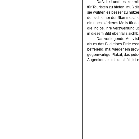
Daß die Landbesitzer mit
für Touristen zu bieten, muß 
sie wüßten es besser zu nutzen. 
der sich einer der Stammesälte
ein noch stärkeres Motiv für d
die Indios. Ihre Verzweiflung 
in diesem Bild ebenfalls sichtb
Das vorliegende Motiv is
als es das Bild eines Erde es
befreiend, mal wieder ein prov
gegenwärtige Plakat, das jedoc
Augenkontakt mit uns hält, ist