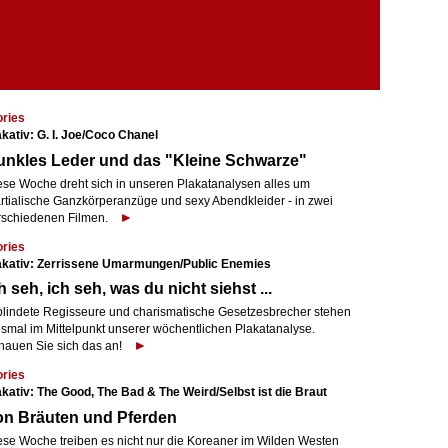
ories
akativ: G. I. Joe/Coco Chanel
unkles Leder und das "Kleine Schwarze"
ese Woche dreht sich in unseren Plakatanalysen alles um
rtialische Ganzkörperanzüge und sexy Abendkleider - in zwei
rschiedenen Filmen.
ories
akativ: Zerrissene Umarmungen/Public Enemies
h seh, ich seh, was du nicht siehst ...
blindete Regisseure und charismatische Gesetzesbrecher stehen
esmal im Mittelpunkt unserer wöchentlichen Plakatanalyse.
hauen Sie sich das an!
ories
akativ: The Good, The Bad & The Weird/Selbst ist die Braut
on Bräuten und Pferden
ese Woche treiben es nicht nur die Koreaner im Wilden Westen