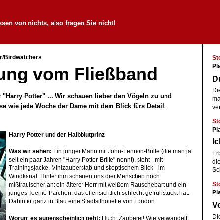
sen von nichts, also fragen Sie nicht!
er/Birdwatchers
St
Pl
tung vom Fließband
D
Di
r "Harry Potter" ... Wir schauen lieber den Vögeln zu und
ma
yse wie jede Woche der Dame mit dem Blick fürs Detail.
ve
St
Pl
Harry
Potter und der Halbblutprinz
Ic
Was wir sehen:
Ein junger Mann mit John-Lennon-Brille (die man ja
Er
seit ein paar Jahren "Harry-Potter-Brille" nennt), steht - mit
di
Trainingsjacke, Minizauberstab und skeptischem Blick - im
Sc
Windkanal. Hinter ihm schauen uns drei Menschen noch
St
mißtrauischer an: ein älterer Herr mit weißem Rauschebart und ein
Pl
junges Teenie-Pärchen, das offensichtlich schlecht gefrühstückt hat.
Dahinter ganz in Blau eine Stadtsilhouette von London.
V
Di
Worum es augenscheinlich geht:
Huch, Zauberei! Wie verwandelt