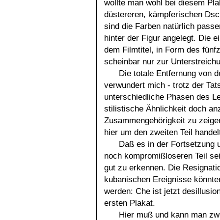
wollte man wohl bei diesem Pl
düstereren, kämpferischen Ds
sind die Farben natürlich pass
hinter der Figur angelegt. Die e
dem Filmtitel, in Form des fünf
scheinbar nur zur Unterstreichu
Die totale Entfernung von d
verwundert mich - trotz der Ta
unterschiedliche Phasen des L
stilistische Ähnlichkeit doch a
Zusammengehörigkeit zu zeigen
hier um den zweiten Teil handelt
Daß es in der Fortsetzung 
noch kompromißloseren Teil se
gut zu erkennen. Die Resignati
kubanischen Ereignisse könnte
werden: Che ist jetzt desillusio
ersten Plakat.
Hier muß und kann man zwe