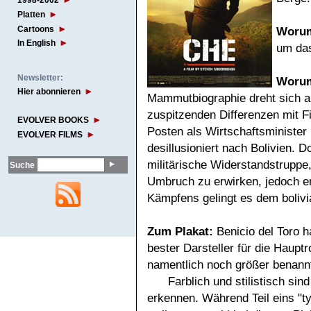
1998-2002
Platten
Cartoons
Wor
In English
um da
Newsletter:
Wor
Hier abonnieren
Mammutbiographie dreht sich al
zuspitzenden Differenzen mit Fi
EVOLVER BOOKS
Posten als Wirtschaftsminister
EVOLVER FILMS
desillusioniert nach Bolivien.
militärische Widerstandstruppe,
Suche
Umbruch zu erwirken, jedoch er
Kämpfens gelingt es dem bolivia
Zum
Plakat:
Benicio del Toro h
bester Darsteller für die Haup
namentlich noch größer benann
Farblich und stilistisch sin
erkennen. Während Teil eins "t