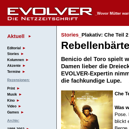
_Wovor Mütter wa
Stories_
Plakativ: Che Teil 
Aktuell
Rebellenbärt
Editorial
Stories
Benicio del Toro spielt 
Kolumnen
Damen lieber die Dreiec
Akzente
Termine
EVOLVER-Expertin nimmt
die fachkundige Lupe.
Rezensionen:
Print
Che
Te
Musik
Kino
Video
Was
w
Games
Pose. 
blickt
Archiv:
Berge.