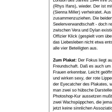
London des Jahres 1944 ihre J
(Rhys Ifans), wieder. Der ist mi
(Sienna Miller) verheiratet. Au
zusammenzuziehen. Die beiden 
Seelenverwandtschaft - doch re
zwischen Vera und Dylan existie
Offizier Klick (gespielt vom üb
das Liebesleben nicht etwa ent
alle vier Beteiligten aus.
Zum
Plakat:
Der Fokus liegt a
Freundschaft. Daß es auch um S
Frauen erkennbar. Leicht geöffn
und wirken sexy, der rote Lippe
der Eyecatcher des Plakates, 
man zwei so hübsche Darsteller
Photoshop-Kur aussetzen mußte,
zwei Wachspüppchen, die jeman
jetzt keine sinnlichen Assoziati