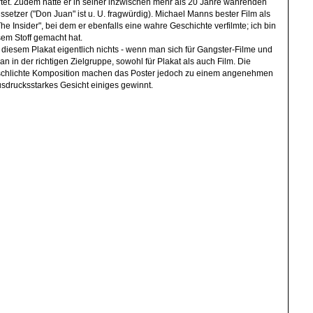
tet. Zudem hatte er in seiner inzwischen mehr als 20 Jahre währenden
ssetzer ("Don Juan" ist u. U. fragwürdig). Michael Manns bester Film als
The Insider", bei dem er ebenfalls eine wahre Geschichte verfilmte; ich bin
sem Stoff gemacht hat.
 diesem Plakat eigentlich nichts - wenn man sich für Gangster-Filme und
an in der richtigen Zielgruppe, sowohl für Plakat als auch Film. Die
hlichte Komposition machen das Poster jedoch zu einem angenehmen
sdrucksstarkes Gesicht einiges gewinnt.