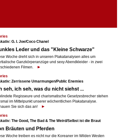
ories
akativ: G. I. Joe/Coco Chanel
unkles Leder und das "Kleine Schwarze"
ese Woche dreht sich in unseren Plakatanalysen alles um
rtialische Ganzkörperanzüge und sexy Abendkleider - in zwei
rschiedenen Filmen.
ories
akativ: Zerrissene Umarmungen/Public Enemies
h seh, ich seh, was du nicht siehst ...
blindete Regisseure und charismatische Gesetzesbrecher stehen
esmal im Mittelpunkt unserer wöchentlichen Plakatanalyse.
hauen Sie sich das an!
ories
akativ: The Good, The Bad & The Weird/Selbst ist die Braut
on Bräuten und Pferden
ese Woche treiben es nicht nur die Koreaner im Wilden Westen