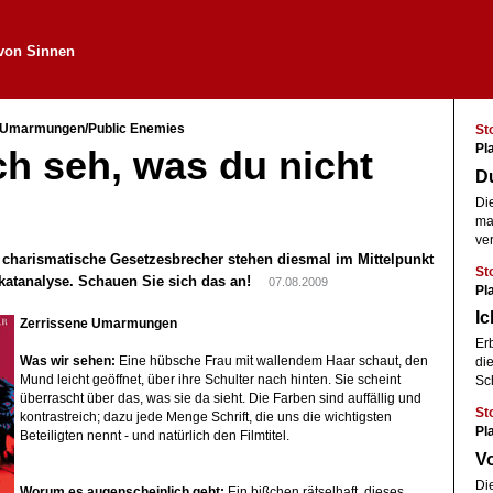
von Sinnen
e Umarmungen/Public Enemies
St
Pl
ich seh, was du nicht
D
Di
ma
ve
 charismatische Gesetzesbrecher stehen diesmal im Mittelpunkt
St
akatanalyse. Schauen Sie sich das an!
07.08.2009
Pl
Ic
Zerrissene
Umarmungen
Er
Was wir sehen:
Eine hübsche Frau mit wallendem Haar schaut, den
di
Mund leicht geöffnet, über ihre Schulter nach hinten. Sie scheint
Sc
überrascht über das, was sie da sieht. Die Farben sind auffällig und
St
kontrastreich; dazu jede Menge Schrift, die uns die wichtigsten
Pl
Beteiligten nennt - und natürlich den Filmtitel.
V
Di
Worum es augenscheinlich geht:
Ein bißchen rätselhaft, dieses