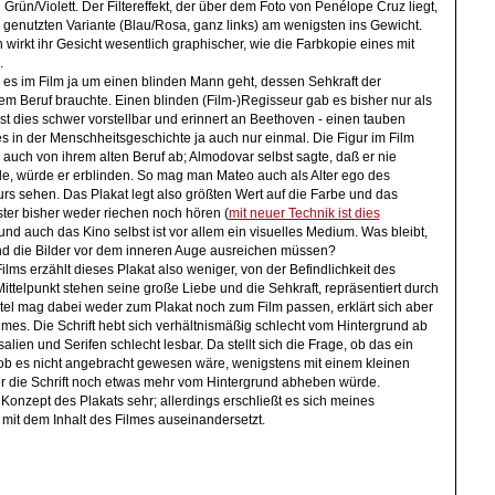
 Grün/Violett. Der Filtereffekt, der über dem Foto von Penélope Cruz liegt,
en genutzten Variante (Blau/Rosa, ganz links) am wenigsten ins Gewicht.
wirkt ihr Gesicht wesentlich graphischer, wie die Farbkopie eines mit
.
ß es im Film ja um einen blinden Mann geht, dessen Sehkraft der
em Beruf brauchte. Einen blinden (Film-)Regisseur gab es bisher nur als
ist dies schwer vorstellbar und erinnert an Beethoven - einen tauben
s in der Menschheitsgeschichte ja auch nur einmal. Die Figur im Film
uch von ihrem alten Beruf ab; Almodovar selbst sagte, daß er nie
e, würde er erblinden. So mag man Mateo auch als Alter ego des
 sehen. Das Plakat legt also größten Wert auf die Farbe und das
ter bisher weder riechen noch hören (
mit neuer Technik ist dies
 und auch das Kino selbst ist vor allem ein visuelles Medium. Was bleibt,
nd die Bilder vor dem inneren Auge ausreichen müssen?
lms erzählt dieses Plakat also weniger, von der Befindlichkeit des
ttelpunkt stehen seine große Liebe und die Sehkraft, repräsentiert durch
titel mag dabei weder zum Plakat noch zum Film passen, erklärt sich aber
lmes. Die Schrift hebt sich verhältnismäßig schlecht vom Hintergrund ab
alien und Serifen schlecht lesbar. Da stellt sich die Frage, ob das ein
r ob es nicht angebracht gewesen wäre, wenigstens mit einem kleinen
er die Schrift noch etwas mehr vom Hintergrund abheben würde.
 Konzept des Plakats sehr; allerdings erschließt es sich meines
mit dem Inhalt des Filmes auseinandersetzt.