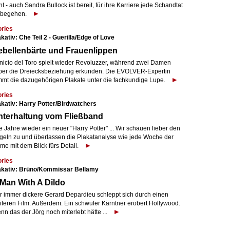
t - auch Sandra Bullock ist bereit, für ihre Karriere jede Schandtat
 begehen.
ories
kativ: Che Teil 2 - Guerilla/Edge of Love
bellenbärte und Frauenlippen
nicio del Toro spielt wieder Revoluzzer, während zwei Damen
eber die Dreiecksbeziehung erkunden. Die EVOLVER-Expertin
mmt die dazugehörigen Plakate unter die fachkundige Lupe.
ories
akativ: Harry Potter/Birdwatchers
nterhaltung vom Fließband
e Jahre wieder ein neuer "Harry Potter" ... Wir schauen lieber den
geln zu und überlassen die Plakatanalyse wie jede Woche der
me mit dem Blick fürs Detail.
ories
akativ: Brüno/Kommissar Bellamy
Man With A Dildo
r immer dickere Gerard Depardieu schleppt sich durch einen
iteren Film. Außerdem: Ein schwuler Kärntner erobert Hollywood.
n das der Jörg noch miterlebt hätte ...