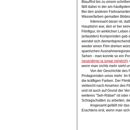
Blau/Rot bis zu einem schrillen
fällt dabei in der am häufigst
Bei den anderen Farbvarianten 
Wasserfarben gemalten Bildes
Interessant daran ist, da
Hauptsinn war, den er bei sein
Filmfigur, im wirklichen Leben 
(ertaubten) Komponisten gab e
wendet sich dementsprechend a
wieder einen Film drehen würd
spanischen Ausnahmeregisseurs
Sehen - man konnte so ein Pos
neuerdings ja sogar möglich
),
wenn man nichts mehr sieht u
Von der Geschichte des Fi
Protagonisten umso mehr: Im Mi
die kräftigen Farben. Der Film
vielleicht nach Ansehen des Fi
und ist auch auf Grund der Vers
weiteres "Seh-Rätsel" ist ode
Schlagschatten zu arbeiten, d
Insgesamt gefällt mir das
Erachtens erst, wenn man sich 