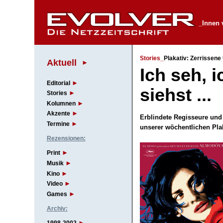
_Innen 
Stories_
Plakativ: Zerrissen
Aktuell
Ich seh, 
Editorial
siehst ...
Stories
Kolumnen
Akzente
Erblindete Regisseure und
Termine
unserer wöchentlichen Pl
Rezensionen:
Print
Musik
Kino
Video
Games
Archiv: