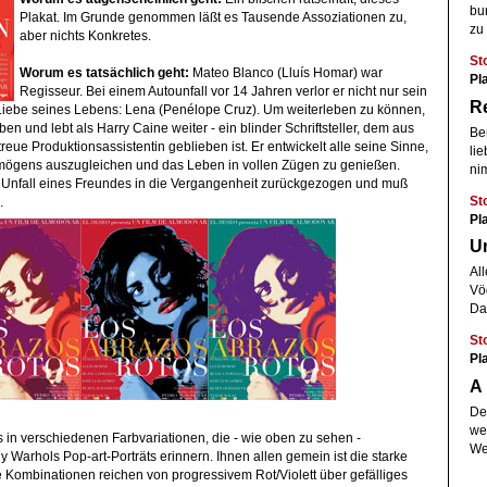
bun
Plakat. Im Grunde genommen läßt es Tausende Assoziationen zu,
zu
aber nichts Konkretes.
St
Worum
es tatsächlich geht:
Mateo Blanco (Lluís Homar) war
Pla
Regisseur. Bei einem Autounfall vor 14 Jahren verlor er nicht nur sein
Re
Liebe seines Lebens: Lena (Penélope Cruz). Um weiterleben zu können,
rben und lebt als Harry Caine weiter - ein blinder Schriftsteller, dem aus
Be
eue Produktionsassistentin geblieben ist. Er entwickelt alle seine Sinne,
li
mögens auszugleichen und das Leben in vollen Zügen zu genießen.
ni
 Unfall eines Freundes in die Vergangenheit zurückgezogen und muß
St
.
Pl
U
All
Vö
Da
St
Pl
A 
De
we
 in verschiedenen Farbvariationen, die - wie oben zu sehen -
Wen
Warhols Pop-art-Porträts erinnern. Ihnen allen gemein ist die starke
e Kombinationen reichen von progressivem Rot/Violett über gefälliges