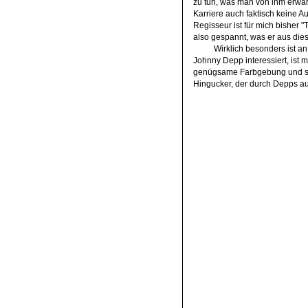
zu tun, was man von ihm erwar
Karriere auch faktisch keine Au
Regisseur ist für mich bisher "
also gespannt, was er aus die
Wirklich besonders ist an
Johnny Depp interessiert, ist m
genügsame Farbgebung und sc
Hingucker, der durch Depps au