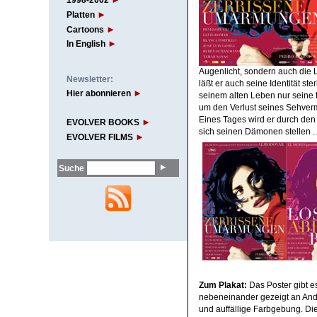
1998-2002
Platten
Cartoons
In English
Augenlicht, sondern auch die 
Newsletter:
läßt er auch seine Identität ste
Hier abonnieren
seinem alten Leben nur seine tr
um den Verlust seines Sehver
Eines Tages wird er durch den
EVOLVER BOOKS
sich seinen Dämonen stellen ..
EVOLVER FILMS
Suche
Zum
Plakat:
Das Poster gibt es
nebeneinander gezeigt an Andy 
und auffällige Farbgebung. Di