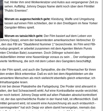
hat. Hinter ihm sind Wolkenkratzer und Autos aus vergangener Zeit zu
sehen. Auffällig: Johnny Depps Name steht noch über dem Filmtitel
"Public Enemies".
Worum es augenscheinlich geht:
Kleidung, Waffe und Umgebung
lassen auf einen Film schließen, der in den Dreißigern im New Yorker
Gangster-Milieu spielt.
Worum es tatsächlich geht:
Der Film basiert auf dem Leben von
on Johnny Depp), einem der bekanntesten amerikanischen Verbrecher. Er
 den das FBI als "Staatsfeind Nummer 1" bezeichnete. Im Film wird FBI-
rudup gespielt; er arbeitet zusammen mit dem Agenten Melvin Purvis
enten Christian Bale) zusammen. Doch Dillinger scheint den
küberfällen immer eine Nasenlänge voraus zu sein ... Der vorliegende
 vierte Verfilmung, die sich mit dem Leben des Gangsters beschäftigt.
 der Film spielt, und auch die Sympathie, die die Filmemacher für ihren
 den ersten Blick erkennbar. Daß es sich bei dem Abgebildeten um die
r versiertere Menschen als mich vielleicht ebenfalls gleich erkennbar; ich
 Inhaltsangabe lesen.
t mir bei dieser Plakatreihe die Farbgebung: Die Poster sind allesamt in
ten, der fast Schwarzweiß wirkt. Auf eine Kontrastfarbe wurde verzichtet,
 noch betont. Johnny Depp wirkt auf allen Plakaten absolut kontrolliert
ist, der das sprichwörtliche Ruder in der Hand hält, ist offensichtlich. Daß
mtitel genannt wird, ist sowohl eine Auszeichnung als auch erstaunlich -
senmagneten" hat sich Depp vor allem damit hervorgetan, niemals das