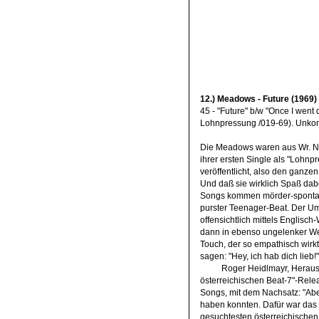
12.) Meadows - Future (1969)
45 - "Future" b/w "Once I went
Lohnpressung /019-69). Unkomp
Die Meadows waren aus Wr. N
ihrer ersten Single als "Lohn
veröffentlicht, also den ganzen
Und daß sie wirklich Spaß dabe
Songs kommen mörder-spontan
purster Teenager-Beat. Der Um
offensichtlich mittels Englisc
dann in ebenso ungelenker Wei
Touch, der so empathisch wir
sagen: "Hey, ich hab dich lieb!"
Roger Heidlmayr, Heraus
österreichischen Beat-7"-Releas
Songs, mit dem Nachsatz: "Aber
haben konnten. Dafür war das ö
gesuchtesten österreichischen