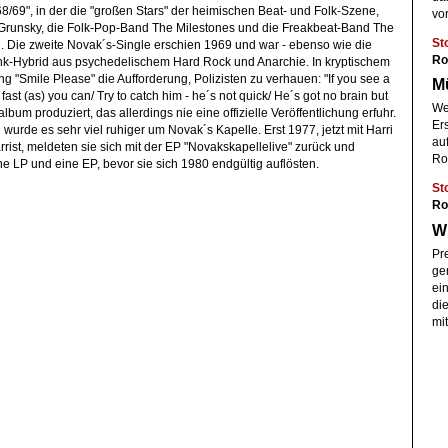
69", in der die "großen Stars" der heimischen Beat- und Folk-Szene,
vor
 Grunsky, die Folk-Pop-Band The Milestones und die Freakbeat-Band The
St
n. Die zweite Novak´s-Single erschien 1969 und war - ebenso wie die
Ro
Punk-Hybrid aus psychedelischem Hard Rock und Anarchie. In kryptischem
ng "Smile Please" die Aufforderung, Polizisten zu verhauen: "If you see a
Mü
ast (as) you can/ Try to catch him - he´s not quick/ He´s got no brain but
We
bum produziert, das allerdings nie eine offizielle Veröffentlichung erfuhr.
Er
wurde es sehr viel ruhiger um Novak´s Kapelle. Erst 1977, jetzt mit Harri
au
rrist, meldeten sie sich mit der EP "Novakskapellelive" zurück und
Ro
ne LP und eine EP, bevor sie sich 1980 endgültig auflösten.
St
Ro
Wi
Pr
ge
ei
di
mit