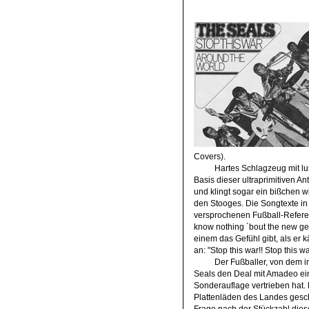
Covers).
Hartes Schlagzeug mit lus
Basis dieser ultraprimitiven A
und klingt sogar ein bißchen 
den Stooges. Die Songtexte in
versprochenen Fußball-Referenz:
know nothing ´bout the new gen
einem das Gefühl gibt, als er 
an: "Stop this war!! Stop this wa
Der Fußballer, von dem in
Seals den Deal mit Amadeo ein
Sonderauflage vertrieben hat. 
Plattenläden des Landes gescha
Frage nach der Stückzahl dieser