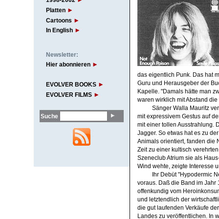
1998-2002
Platten
Cartoons
In English
Newsletter:
Hier abonnieren
das eigentlich Punk. Das hat m
Guru und Herausgeber der Buch
EVOLVER BOOKS
Kapelle. "Damals hätte man zw
EVOLVER FILMS
waren wirklich mit Abstand die
Sänger Walla Mauritz ver
Suche
mit expressivem Gestus auf de
mit einer tollen Ausstrahlung.
Jagger. So etwas hat es zu der
Animals orientiert, fanden di
Zeit zu einer kultisch verehr
Szeneclub Atrium sie als Haus
Wind wehte, zeigte Interesse 
Ihr Debüt "Hypodermic Ne
voraus. Daß die Band im Jahr 
offenkundig vom Heroinkonsum 
und letztendlich der wirtschaft
die gut laufenden Verkäufe de
Landes zu veröffentlichen. In w