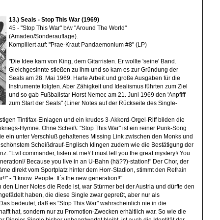
13.) Seals - Stop This War (1969)
45 - "Stop This War" b/w "Around The World"
(Amadeo/Sonderauflage).
Kompiliert auf: "Prae-Kraut Pandaemonium #8" (LP)
"Die Idee kam von King, dem Gitarristen. Er wollte 'seine' Band.
Gleichgesinnte stießen zu ihm und so kam es zur Gründung der
Seals am 28. Mai 1969. Harte Arbeit und große Ausgaben für die
Instrumente folgten. Aber Zähigkeit und Idealismus führten zum Ziel
und so gab Fußballstar Horst Nemec am 21. Juni 1969 den 'Anpfiff'
zum Start der Seals" (Liner Notes auf der Rückseite des Single-
tigen Tintifax-Einlagen und ein krudes 3-Akkord-Orgel-Riff bilden die
ntikriegs-Hymne. Ohne Scheiß: "Stop This War" ist ein reiner Punk-Song
wie ein unter Verschluß gehaltenes Missing Link zwischen den Monks und
 schönstem Scheißdrauf-Englisch klingen zudem wie die Bestätigung der
 "Evil commander, listen at me!/ I must tell you the great mystery!/ You
eration!/ Because you live in an U-Bahn (hä??)-station!" Der Chor, der
käme direkt vom Sportplatz hinter dem Horr-Stadion, stimmt den Refrain
r!!" - "I know. People: It´s the new generation!!"
 den Liner Notes die Rede ist, war Stürmer bei der Austria und dürfte den
gefädelt haben, die diese Single zwar gepreßt, aber nur als
Das bedeutet, daß es "Stop This War" wahrscheinlich nie in die
fft hat, sondern nur zu Promotion-Zwecken erhältlich war. So wie die
 Pionier-Single bisher unbeantwortet bleibt, ist auch die Identität der