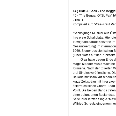
14.) Hide & Seek - The Beggar
45 - "The Beggar Of St. Pair"
21561)
Kompiliert auf: "Prae-Kraut 
"Sechs junge Musiker aus Öster
ihre erste Schallplatte. Hier d
1969; bald darauf Konzerte im I
Gesamtwertung) im internation
1969; Sieger des steirischen
(Liner Notes auf der Rückseite
Graz hatte gegen Ende de
Magic 69 oder Music Machine 
formierte. Nach den zitierten
drei Singles veröffentlichte. Di
Ballade mit sozialkritischem A
kurze Zeit später mit ihrer zwe
österreichischen Charts. Lead
Point. Die beiden Bands trafen
einer gelungenen Bestandsauf
Seite ihrer letzten Single "Mex
Wilfried Scheutz eingenommen