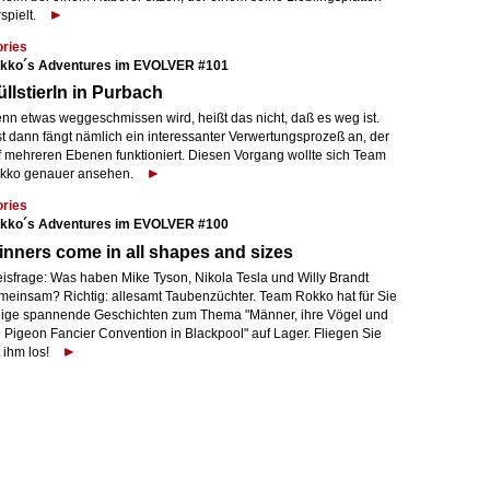
spielt.
ories
kko´s Adventures im EVOLVER #101
llstierln in Purbach
nn etwas weggeschmissen wird, heißt das nicht, daß es weg ist.
st dann fängt nämlich ein interessanter Verwertungsprozeß an, der
f mehreren Ebenen funktioniert. Diesen Vorgang wollte sich Team
kko genauer ansehen.
ories
kko´s Adventures im EVOLVER #100
nners come in all shapes and sizes
eisfrage: Was haben Mike Tyson, Nikola Tesla und Willy Brandt
meinsam? Richtig: allesamt Taubenzüchter. Team Rokko hat für Sie
nige spannende Geschichten zum Thema "Männer, ihre Vögel und
e Pigeon Fancier Convention in Blackpool" auf Lager. Fliegen Sie
 ihm los!