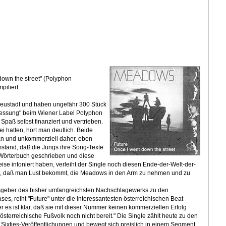
 down the street" (Polyphon
iliert.
eustadt und haben ungefähr 300 Stück
pressung" beim Wiener Label Polyphon
 Spaß selbst finanziert und vertrieben.
i hatten, hört man deutlich. Beide
 und unkommerziell daher, eben
stand, daß die Jungs ihre Song-Texte
h-Wörterbuch geschrieben und diese
se intoniert haben, verleiht der Single noch diesen Ende-der-Welt-der-
kt, daß man Lust bekommt, die Meadows in den Arm zu nehmen und zu
geber des bisher umfangreichsten Nachschlagewerks zu den
es, reiht "Future" unter die interessantesten österreichischen Beat-
 es ist klar, daß sie mit dieser Nummer keinen kommerziellen Erfolg
sterreichische Fußvolk noch nicht bereit." Die Single zählt heute zu den
 Sixties-Veröffentlichungen und bewegt sich preislich in einem Segment