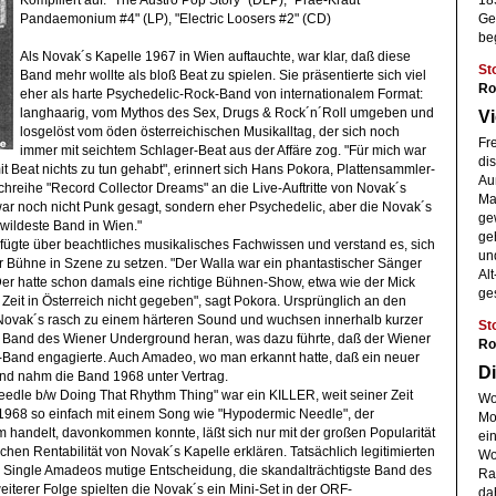
18
Pandaemonium #4" (LP), "Electric Loosers #2" (CD)
Ge
be
Als Novak´s Kapelle 1967 in Wien auftauchte, war klar, daß diese
St
Band mehr wollte als bloß Beat zu spielen. Sie präsentierte sich viel
Ro
eher als harte Psychedelic-Rock-Band von internationalem Format:
langhaarig, vom Mythos des Sex, Drugs & Rock´n´Roll umgeben und
Vi
losgelöst vom öden österreichischen Musikalltag, der sich noch
Fre
immer mit seichtem Schlager-Beat aus der Affäre zog. "Für mich war
dis
it Beat nichts zu tun gehabt", erinnert sich Hans Pokora, Plattensammler-
Auß
reihe "Record Collector Dreams" an die Live-Auftritte von Novak´s
Ma
ar noch nicht Punk gesagt, sondern eher Psychedelic, aber die Novak´s
gew
 wildeste Band in Wien."
ge
fügte über beachtliches musikalisches Fachwissen und verstand es, sich
un
r Bühne in Szene zu setzen. "Der Walla war ein phantastischer Sänger
Al
 Der hatte schon damals eine richtige Bühnen-Show, etwa wie der Mick
ges
 Zeit in Österreich nicht gegeben", sagt Pokora. Ursprünglich an den
e Novak´s rasch zu einem härteren Sound und wuchsen innerhalb kurzer
St
ten Band des Wiener Underground heran, was dazu führte, daß der Wiener
Ro
-Band engagierte. Auch Amadeo, wo man erkannt hatte, daß ein neuer
Di
und nahm die Band 1968 unter Vertrag.
edle b/w Doing That Rhythm Thing" war ein KILLER, weit seiner Zeit
Wo
1968 so einfach mit einem Song wie "Hypodermic Needle", der
Mo
handelt, davonkommen konnte, läßt sich nur mit der großen Popularität
ei
lichen Rentabilität von Novak´s Kapelle erklären. Tatsächlich legitimierten
Wo
r Single Amadeos mutige Entscheidung, die skandalträchtigste Band des
Ra
eiterer Folge spielten die Novak´s ein Mini-Set in der ORF-
da