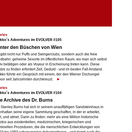
ories
kko´s Adventures im EVOLVER #105
inter den Büschen von Wien
gibt nicht nur Puffs und Swingerclubs, sondern auch die freie
ldbahn: geheime Sexorte im öffentlichen Raum, wo man sich selbst
iv betätigen oder als Voyeur in Erscheinung treten kann. Diese
tze zu finden erfordert Zeit, Geduld - und im besten Fall Anstand.
kko führte ein Gespräch mit einem, der den Wiener Dschungel
hon seit Jahrzehnten durchkreuzt.
ories
kko´s Adventures im EVOLVER #104
e Archive des Dr. Burns
 Stanley Burns hat sich in seinem unauffälligen Sandsteinhaus in
nhattan seine eigene Sammlung geschaffen, in der er arbeitet,
t, und atmet. Darin zu finden: mehr als eine Million historische
otos aus existentiellen, medizinischen, kriegerischen und
iminellen Prozeduren, die die menschlichen Entwicklungen von