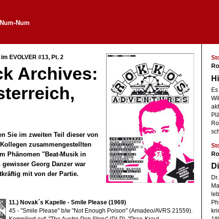
e Num-Num
im EVOLVER #13, Pt. 2
St
Ro
k Archives:
H
sterreich,
Es 
Wi
akt
Plä
Ro
sc
n Sie im zweiten Teil dieser von
-Kollegen zusammengestellten
St
Ro
dem Phänomen "Beat-Musik in
in gewisser Georg Danzer war
Di
tkräftig mit von der Partie.
Dr.
Ma
leb
11.) Novak´s Kapelle - Smile Please (1969)
Ph
45 - "Smile Please" b/w "Not Enough Poison" (Amadeo/AVRS 21559).
kr
Kompiliert auf: "The Austro Pop Story" (DLP), "Prae-Kraut