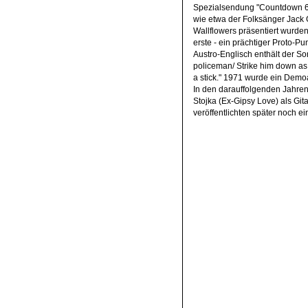
Spezialsendung "Countdown 68/
wie etwa der Folksänger Jack
Wallflowers präsentiert wurde
erste - ein prächtiger Proto-
Austro-Englisch enthält der So
policeman/ Strike him down as f
a stick." 1971 wurde ein Demoal
In den darauffolgenden Jahren 
Stojka (Ex-Gipsy Love) als Gita
veröffentlichten später noch ei