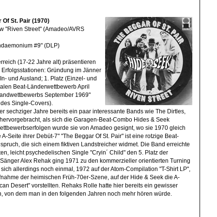
 Of St. Pair (1970)
 b/w "Riven Street" (Amadeo/AVRS
Pandaemonium #9" (DLP)
reich (17-22 Jahre alt) präsentieren
ie Erfolgsstationen: Gründung im Jänner
n- und Ausland; 1. Platz (Einzel- und
alen Beat-Länderwettbewerb April
 Bandwettbewerbs September 1969"
 des Single-Covers).
r sechziger Jahre bereits ein paar interessante Bands wie The Dirtles,
hervorgebracht, als sich die Garagen-Beat-Combo Hides & Seek
 Wettbewerbserfolgen wurde sie von Amadeo gesignt, wo sie 1970 gleich
e A-Seite ihrer Debüt-7" "The Beggar Of St. Pair" ist eine rotzige Beat-
nspruch, die sich einem fiktiven Landstreicher widmet. Die Band erreichte
iten, leicht psychedelischen Single "Cryin´ Child" den 5. Platz der
-Sänger Alex Rehak ging 1971 zu den kommerzieller orientierten Turning
 sich allerdings noch einmal, 1972 auf der Atom-Compilation "T-Shirt LP",
nahme der heimischen Früh-70er-Szene, auf der Hide & Seek die A-
ican Desert" vorstellten. Rehaks Rolle hatte hier bereits ein gewisser
, von dem man in den folgenden Jahren noch mehr hören würde.