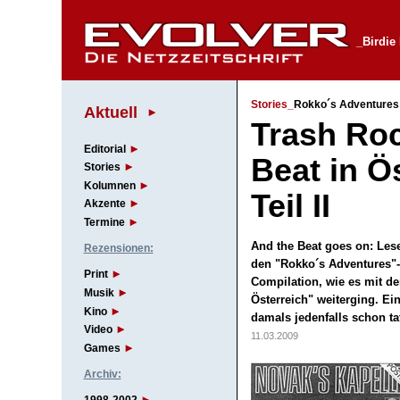
_Birdi
Stories_
Rokko´s Adventures 
Aktuell
Trash Roc
Editorial
Beat in Ö
Stories
Kolumnen
Teil II
Akzente
Termine
And the Beat goes on: Lese
Rezensionen:
den "Rokko´s Adventures"
Print
Compilation, wie es mit 
Musik
Österreich" weiterging. E
Kino
damals jedenfalls schon ta
Video
11.03.2009
Games
Archiv: