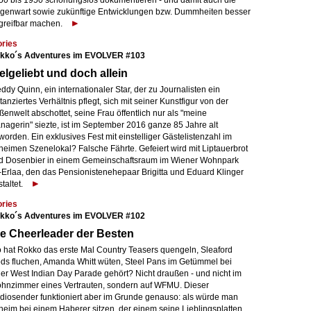
50 bis 1950 schonungslos dokumentieren - und damit auch die
genwart sowie zukünftige Entwicklungen bzw. Dummheiten besser
greifbar machen.
ories
kko´s Adventures im EVOLVER #103
elgeliebt und doch allein
ddy Quinn, ein internationaler Star, der zu Journalisten ein
tanziertes Verhältnis pflegt, sich mit seiner Kunstfigur von der
enwelt abschottet, seine Frau öffentlich nur als "meine
nagerin" siezte, ist im September 2016 ganze 85 Jahre alt
orden. Ein exklusives Fest mit einstelliger Gästelistenzahl im
heimen Szenelokal? Falsche Fährte. Gefeiert wird mit Liptauerbrot
d Dosenbier in einem Gemeinschaftsraum im Wiener Wohnpark
t-Erlaa, den das Pensionistenehepaar Brigitta und Eduard Klinger
taltet.
ories
kko´s Adventures im EVOLVER #102
e Cheerleader der Besten
 hat Rokko das erste Mal Country Teasers quengeln, Sleaford
ds fluchen, Amanda Whitt wüten, Steel Pans im Getümmel bei
ner West Indian Day Parade gehört? Nicht draußen - und nicht im
hnzimmer eines Vertrauten, sondern auf WFMU. Dieser
diosender funktioniert aber im Grunde genauso: als würde man
heim bei einem Haberer sitzen, der einem seine Lieblingsplatten