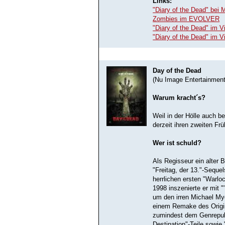
Links:
"Diary of the Dead" bei
Zombies im EVOLVER
"Diary of the Dead" im V
"Diary of the Dead" im V
Day of the Dead
(Nu Image Entertainment
Warum kracht´s?
Weil in der Hölle auch 
derzeit ihren zweiten Fr
Wer ist schuld?
Als Regisseur ein alter 
"Freitag, der 13."-Seque
herrlichen ersten "Warlo
1998 inszenierte er mit 
um den irren Michael Mye
einem Remake des Origin
zumindest dem Genrepubl
Destination"-Teile sowie