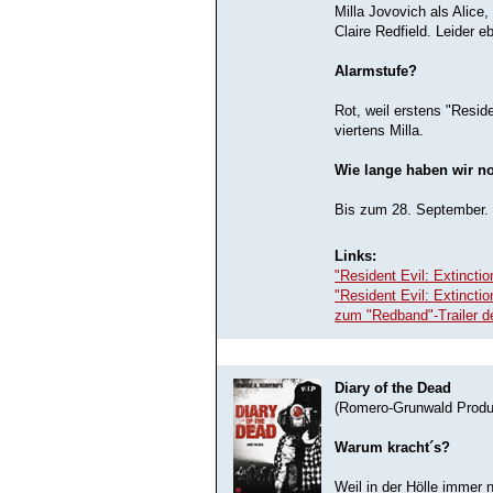
Milla Jovovich als Alice,
Claire Redfield. Leider e
Alarmstufe?
Rot, weil erstens "Resid
viertens Milla.
Wie lange haben wir n
Bis zum 28. September.
Links:
"Resident Evil: Extincti
"Resident Evil: Extinction
zum "Redband"-Trailer d
Diary of the Dead
(Romero-Grunwald Produ
Warum kracht´s?
Weil in der Hölle immer n