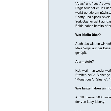
"Alias" und "Lost" sowi
Regisseur hat er uns den
werkt gerade am nächsten
Scotty und Spock spiele
York-Basher geht auf da
Beide haben bereits öft
Wer bleibt über?
Auch das wissen wir nich
Mike Vogel auf der Besetz
geköpft.
Alarmstufe?
Rot, weil man weder wei
Streifen heißt. Bisherige
"Monstrous", "Slusho", "
Wie lange haben wir n
Ab 18. Jänner 2008 solle
der von Lady Liberty.