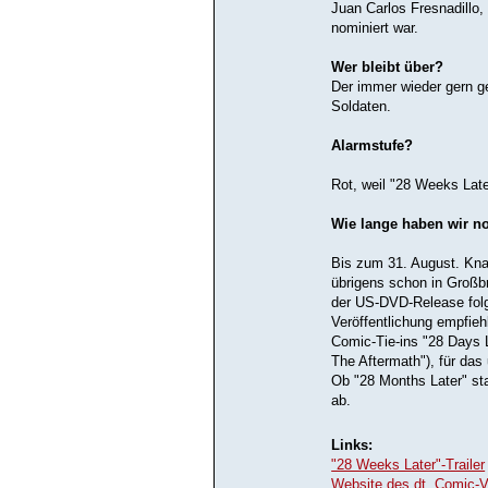
Juan Carlos Fresnadillo,
nominiert war.
Wer bleibt über?
Der immer wieder gern g
Soldaten.
Alarmstufe?
Rot, weil "28 Weeks Late
Wie lange haben wir n
Bis zum 31. August. Kn
übrigens schon in Großb
der US-DVD-Release folgt
Veröffentlichung empfieh
Comic-Tie-ins "28 Days L
The Aftermath"), für das
Ob "28 Months Later" st
ab.
Links:
"28 Weeks Later"-Trailer
Website des dt. Comic-V