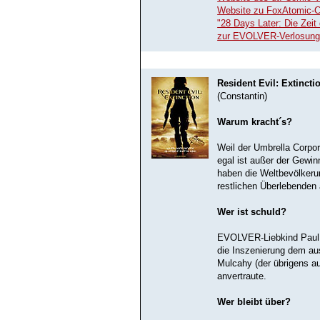
Website zu FoxAtomic-Co
"28 Days Later: Die Zei
zur EVOLVER-Verlosun
Resident Evil: Extincti
(Constantin)
Warum kracht´s?
Weil der Umbrella Corpor
egal ist außer der Gewi
haben die Weltbevölkerun
restlichen Überlebenden
Wer ist schuld?
EVOLVER-Liebkind Paul 
die Inszenierung dem au
Mulcahy (der übrigens a
anvertraute.
Wer bleibt über?