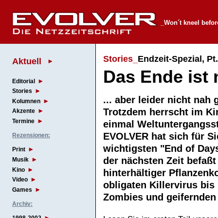
_Won´t kneel befor
Stories_
Endzeit-Spezial, Pt.
Aktuell
Das Ende ist n
Editorial
Stories
... aber leider nicht nah
Kolumnen
Trotzdem herrscht im Ki
Akzente
Termine
einmal Weltuntergangss
EVOLVER hat sich für Si
Rezensionen:
wichtigsten "End of Day
Print
der nächsten Zeit befaßt
Musik
Kino
hinterhältiger Pflanzenk
Video
obligaten Killervirus bis
Games
Zombies und geifernde
Archiv: