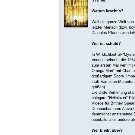
(Warner)
Warum kracht´s?
Weil die ganze Welt von 
letzter Mensch (bzw.
boy
Draculas Pfaden wandel
Wer ist schuld?
In Wirklichkeit SF/Myst
Vorlage schrieb, die 196
zum ersten Mal verfilmt
Omega Man" mit Charlton
großartigem Score. Imme
statt Vampiren Mutanten 
grüßen).
Die dritte Verfilmung st
halbgare "Hellblazer"-Fi
Videos für Britney Spear
Drehbuchautoren Akiva G
demnächst anstehende Su
ebenfalls alles andere a
Wer bleibt über?