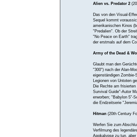
Alien vs. Predator 2
(2
Das von den Visual-Effe
Sequel kommt voraussic
amerikanischen Kinos (b
"Predalien". Ob der Strei
"No Peace on Earth" trage
der erstmals auf dem Co
Army of the Dead
& Wo
Glaubt man den Gerüchte
"300") nach der Alan-Mo
eigenständigen Zombie-S
Legionen von Untoten ge
Die Rechte am frisierte
Survival Guide"-Autor M
erworben; "Babylon 5"-Sc
die Endzeitserie "Jeremi
Hitman
(20th Century F
Werfen Sie zum Abschluß
Verfilmung des legendäre
Apokalypse zu tun, aber 