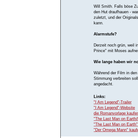
Will Smith. Falls böse 
den Hut draufhauen - wart
zuletzt, und der Origina
kann.
Alarmstufe?
Derzeit noch grün, weil 
Prince" mit Moses aufneh
Wie lange haben wir n
Während der Film in den
Stimmung verbreiten soll,
angedacht.
Links:
"I Am Legend"-Trailer
"I Am Legend"-Website
die Romanvorlage kaufe
"The Last Man on Earth/
"The Last Man on Earth"
"Der Omega Mann" kauf