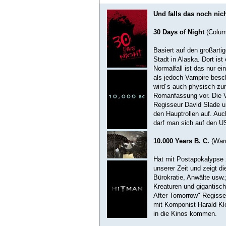
Und falls das noch nicht
30 Days of Night
(Colum
Basiert auf den großarti
Stadt in Alaska. Dort is
Normalfall ist das nur e
als jedoch Vampire besch
wird´s auch physisch zur
Romanfassung vor. Die V
Regisseur David Slade u
den Hauptrollen auf. Auc
darf man sich auf den U
10.000 Years B. C.
(War
Hat mit Postapokalypse z
unserer Zeit und zeigt di
Bürokratie, Anwälte usw.
Kreaturen und gigantisc
After Tomorrow"-Regiss
mit Komponist Harald Kl
in die Kinos kommen.