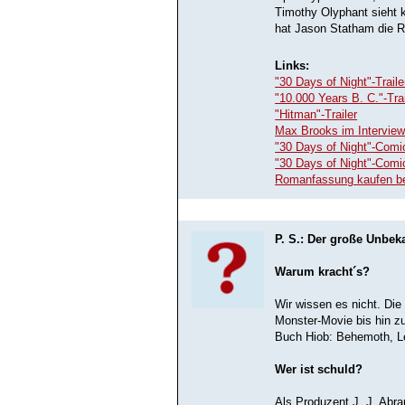
Timothy Olyphant sieht 
hat Jason Statham die Ro
Links:
"30 Days of Night"-Traile
"10.000 Years B. C."-Trai
"Hitman"-Trailer
Max Brooks im Intervie
"30 Days of Night"-Comi
"30 Days of Night"-Comi
Romanfassung kaufen b
P. S.: Der große Unbek
Warum kracht´s?
Wir wissen es nicht. Die
Monster-Movie bis hin z
Buch Hiob: Behemoth, Le
Wer ist schuld?
Als Produzent J. J. Abra