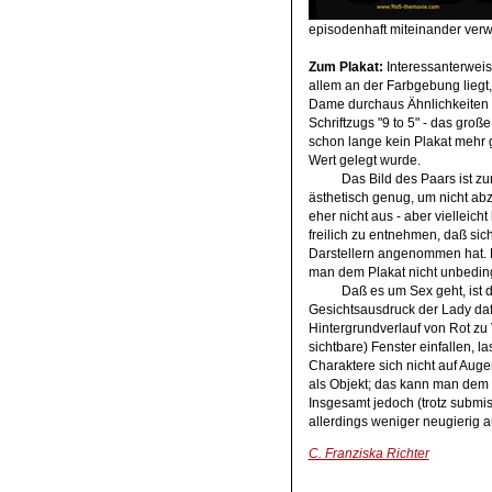
episodenhaft miteinander ver
Zum Plakat:
Interessanterweis
allem an der Farbgebung liegt
Dame durchaus Ähnlichkeiten mi
Schriftzugs "9 to 5" - das gro
schon lange kein Plakat mehr 
Wert gelegt wurde.
Das Bild des Paars ist 
ästhetisch genug, um nicht ab
eher nicht aus - aber vielleich
freilich zu entnehmen, daß sic
Darstellern angenommen hat. 
man dem Plakat nicht unbeding
Daß es um Sex geht, ist 
Gesichtsausdruck der Lady daf
Hintergrundverlauf von Rot zu 
sichtbare) Fenster einfallen, l
Charaktere sich nicht auf Aug
als Objekt; das kann man dem
Insgesamt jedoch (trotz submis
allerdings weniger neugierig au
C. Franziska Richter