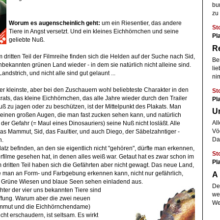
bun
zu
Worum es augenscheinlich geht:
um ein Riesentier, das andere
St
Tiere in Angst versetzt. Und ein kleines Eichhörnchen und seine
Pla
geliebte Nuß.
Re
 dritten Teil der Filmreihe finden sich die Helden auf der Suche nach Sid,
Be
nbekannten grünen Land wieder - in dem sie natürlich nicht alleine sind.
li
ndstrich, und nicht alle sind gut gelaunt ...
ni
 der kleinste, aber bei den Zuschauern wohl beliebteste Charakter in den
St
ats, das kleine Eichhörnchen, das alle Jahre wieder durch den Trailer
Pl
 zu jagen oder zu beschützen, ist der Mittelpunkt des Plakats. Man
U
 seinen großen Augen, die man fast zucken sehen kann, und natürlich
All
 der Gefahr (= Maul eines Dinosauriers) seine Nuß nicht losläßt. Alle
Vö
as Mammut, Sid, das Faultier, und auch Diego, der Säbelzahntiger -
Da
n.
atz befinden, an den sie eigentlich nicht "gehören", dürfte man erkennen,
St
ilme gesehen hat, in denen alles weiß war. Getaut hat es zwar schon im
Pl
im dritten Teil haben sich die Gefährten aber nicht gewagt. Das neue Land,
A 
ie man an Form- und Farbgebung erkennen kann, nicht nur gefährlich,
. Grüne Wiesen und blaue Seen sehen einladend aus.
De
ter der vier uns bekannten Tiere sind
we
üffung. Warum aber die zwei neuen
Wen
ammut und die Eichhörnchendame)
ht erschaudern, ist seltsam. Es wirkt