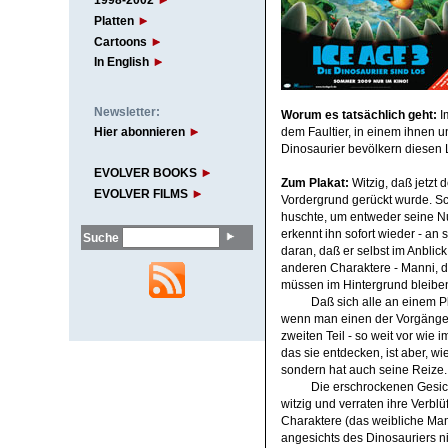
1998-2002
Platten
Cartoons
In English
Newsletter:
Worum
es tatsächlich geht:
Im
Hier abonnieren
dem Faultier, in einem ihnen u
Dinosaurier bevölkern diesen La
EVOLVER BOOKS
Zum
Plakat:
Witzig, daß jetzt
EVOLVER FILMS
Vordergrund gerückt wurde. Scr
huschte, um entweder seine Nuß
erkennt ihn sofort wieder - an
Suche
daran, daß er selbst im Anblick
anderen Charaktere - Manni, d
müssen im Hintergrund bleibe
Daß sich alle an einem Pl
wenn man einen der Vorgängerf
zweiten Teil - so weit vor wie 
das sie entdecken, ist aber, w
sondern hat auch seine Reize
Die erschrockenen Gesich
witzig und verraten ihre Verbl
Charaktere (das weibliche M
angesichts des Dinosauriers nic