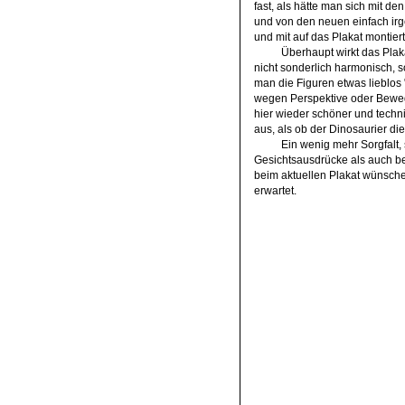
fast, als hätte man sich mit d
und von den neuen einfach 
und mit auf das Plakat montiert
Überhaupt wirkt das Pla
nicht sonderlich harmonisch, s
man die Figuren etwas lieblos 
wegen Perspektive oder Beweg
hier wieder schöner und techni
aus, als ob der Dinosaurier die
Ein wenig mehr Sorgfalt,
Gesichtsausdrücke als auch b
beim aktuellen Plakat wünsch
erwartet.