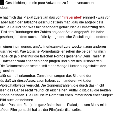
Geschichten, die ein paar Antworten zu finden versuchen,
woben.
e hat mich das Plakat zuerst an das von
"Irreversibel"
erinnert - was vor
, aber auch der Tatsache geschuldet sein mag, daß die abgebildete
t La Belluci hat. Was mir besonders gefällt, ist die Umsetzung des
ße T ist den Rundungen der Zahlen an jeder Seite angepaßt. Ich habe
gesehen, bei dem auch auf die typographische Gestaltung besonderer
zum einen intim genug, um Aufmerksamkeit zu erwecken, zum anderen
zuschrecken. Wie typische Pornodarsteller sehen die beiden für mich
t habe ich ja bisher nur die falschen Pornos gesehen? Dem Trailer ist
h Hoffmann wohl eher den noch jungen und nicht desillusionierten
Die Dokumentation scheint mit einer Menge Humor ausgestattet, den
t ansieht.
dafür schnell erkennbar: Zum einen sorgen das Bild und der
ür, daß wir diese Assoziation haben, zum anderen wirkt der
Violett halbwegs verrucht. Die Sonnenstrahlen, die durch das (nicht
assen das Ganze recht freundlich erscheinen. Auffällig ist, daß die beiden
enhöhe befinden. Die Frau ist im Pornofilm eben immer noch eher Subjekt
 Bild auch entnehmen.
siver Pose der Frau) ein ganz ästhetisches Plakat, dessen Motiv mich
f den Film gemacht hat als der Film(unter)titel selbst.