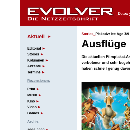
_Detox 
Stories_
Plakativ: Ice Age 3/9 
Aktuell
Ausflüge 
Editorial
Stories
Die aktuellen Filmplakat-
Kolumnen
verbotener und sehr begehr
Akzente
haben schnell genug da
Termine
Rezensionen:
Print
Musik
Kino
Video
Games
Archiv: