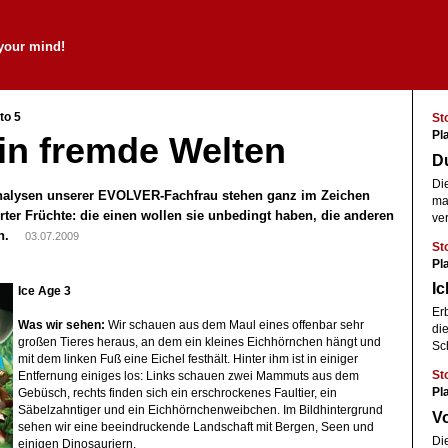
your mind!
to 5
St
Pl
in fremde Welten
D
Di
Analysen unserer EVOLVER-Fachfrau stehen ganz im Zeichen
ma
ter Früchte: die einen wollen sie unbedingt haben, die anderen
ve
von.
03.07.2009
St
Pl
Ic
Ice Age 3
Er
Was wir sehen:
Wir schauen aus dem Maul eines offenbar sehr
di
großen Tieres heraus, an dem ein kleines Eichhörnchen hängt und
Sc
mit dem linken Fuß eine Eichel festhält. Hinter ihm ist in einiger
St
Entfernung einiges los: Links schauen zwei Mammuts aus dem
Pl
Gebüsch, rechts finden sich ein erschrockenes Faultier, ein
Säbelzahntiger und ein Eichhörnchenweibchen. Im Bildhintergrund
V
sehen wir eine beeindruckende Landschaft mit Bergen, Seen und
Di
einigen Dinosauriern.