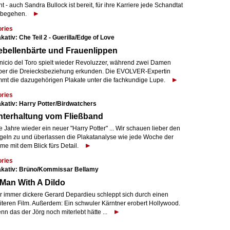
t - auch Sandra Bullock ist bereit, für ihre Karriere jede Schandtat
 begehen.
ories
kativ: Che Teil 2 - Guerilla/Edge of Love
bellenbärte und Frauenlippen
nicio del Toro spielt wieder Revoluzzer, während zwei Damen
eber die Dreiecksbeziehung erkunden. Die EVOLVER-Expertin
mmt die dazugehörigen Plakate unter die fachkundige Lupe.
ories
akativ: Harry Potter/Birdwatchers
nterhaltung vom Fließband
e Jahre wieder ein neuer "Harry Potter" ... Wir schauen lieber den
geln zu und überlassen die Plakatanalyse wie jede Woche der
me mit dem Blick fürs Detail.
ories
akativ: Brüno/Kommissar Bellamy
Man With A Dildo
r immer dickere Gerard Depardieu schleppt sich durch einen
iteren Film. Außerdem: Ein schwuler Kärntner erobert Hollywood.
n das der Jörg noch miterlebt hätte ...