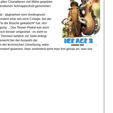
en alten Charakteren viel Mühe gegeben
irgendeinen Schnappschuß genommen
.
kat - abgesehen vom Vordergrund -
ondern eher wie eine Collage, bei der
"in die Büsche geklatscht" hat. Von
ung ... Das Teaser-Plakat war auch
sch besser umgesetzt - es sieht so
 Tierchen wirklich zur Seite drängt.
 sowohl bei der Auswahl der
ei der technischen Umsetzung, wäre
enswert gewesen. Aber zumindest sieht man ihm genau an, was uns