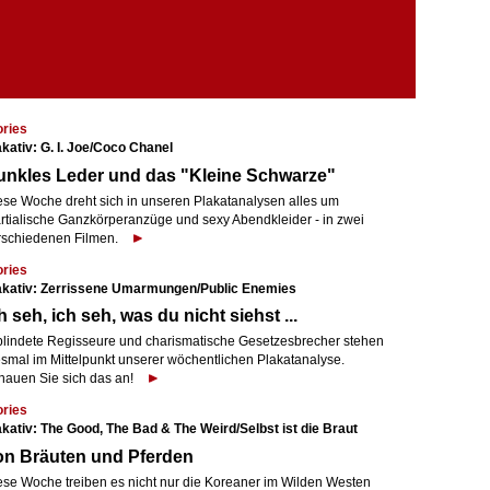
ories
akativ: G. I. Joe/Coco Chanel
unkles Leder und das "Kleine Schwarze"
ese Woche dreht sich in unseren Plakatanalysen alles um
rtialische Ganzkörperanzüge und sexy Abendkleider - in zwei
rschiedenen Filmen.
ories
akativ: Zerrissene Umarmungen/Public Enemies
h seh, ich seh, was du nicht siehst ...
blindete Regisseure und charismatische Gesetzesbrecher stehen
esmal im Mittelpunkt unserer wöchentlichen Plakatanalyse.
hauen Sie sich das an!
ories
akativ: The Good, The Bad & The Weird/Selbst ist die Braut
on Bräuten und Pferden
ese Woche treiben es nicht nur die Koreaner im Wilden Westen