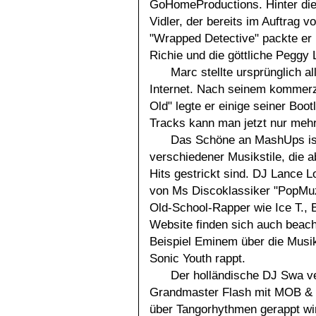
GoHomeProductions. Hinter di
Vidler, der bereits im Auftrag 
"Wrapped Detective" packte er P
Richie und die göttliche Peggy
Marc stellte ursprünglich 
Internet. Nach seinem kommerz
Old" legte er einige seiner Boo
Tracks kann man jetzt nur mehr
Das Schöne an MashUps ist
verschiedener Musikstile, die 
Hits gestrickt sind. DJ Lance 
von Ms Discoklassiker "PopMuzi
Old-School-Rapper wie Ice T., 
Website finden sich auch bea
Beispiel Eminem über die Mus
Sonic Youth rappt.
Der holländische DJ Swa ve
Grandmaster Flash mit MOB & 
über Tangorhythmen gerappt wir