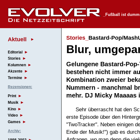
_Fußball ist dumm
Stories_
Bastard-Pop/Mash
Aktuell
Blur, umgepa
Editorial
Stories
Gelungene Bastard-Pop-
Kolumnen
bestehen nicht immer au
Akzente
Termine
Kombination zweier bek
Nummern - manchmal br
Rezensionen:
mehr. DJ Micky Maaaas 
Print
Musik
Sehr überrascht hat den Sc
Kino
Video
erste Episode über den Hinter
Games
"TwoTracker". Neben einigen de
Archiv:
Ende der Musik!") gab es durch
Anfragen, wo man denn die viel