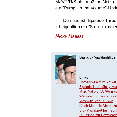
M/A/R/R/S als .mp3 ins Netz ge
ein "Pump Up the Volume"-Upda
Demnächst: Episode Three
ist eigentlich ein "Stereocrashe
Micky Maaaas
Bastard-Pop/MashUps
Links:
Hörbeispiele zum Artikel
Episode 1 der Micky-Maa
Marc Vidlers (DJ/Remixe
Website von Lance Loc
MashUps von DJ Swa
Clash-MashUp-Album z
Blur-MashUp-Album zum
DJ Prince mit Download