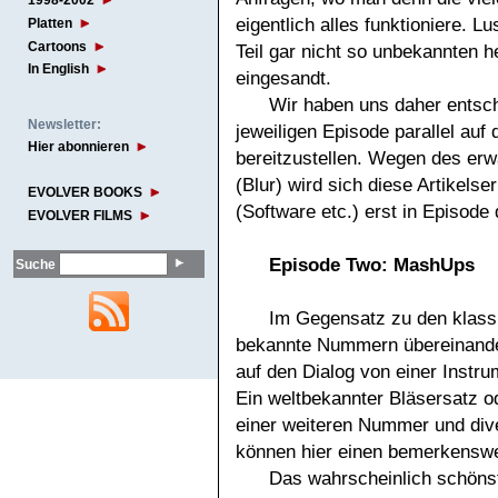
1998-2002
eigentlich alles funktioniere. 
Platten
Cartoons
Teil gar nicht so unbekannten 
In English
eingesandt.
Wir haben uns daher entsch
Newsletter:
jeweiligen Episode parallel auf
Hier abonnieren
bereitzustellen. Wegen des er
(Blur) wird sich diese Artikels
EVOLVER BOOKS
(Software etc.) erst in Episode
EVOLVER FILMS
Episode Two: MashUps
Suche
Im Gegensatz zu den klass
bekannte Nummern übereinander
auf den Dialog von einer Instru
Ein weltbekannter Bläsersatz o
einer weiteren Nummer und div
können hier einen bemerkenswe
Das wahrscheinlich schön