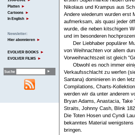
1998-2002
Platten
Nikolaus und Krampus aus Schok
Cartoons
Andere wiederum wurden erst M
In English
aufmerksam, als quasi jeder öffe
wurde, die neben kitschigem W
Newsletter:
und im besonderen hochprozent
Hier abonnieren
Der Liebhaber populärer Mu
von Weihnachten vor allem durc
EVOLVER BOOKS
Vorweihnachtszeit ist gleich "Gr
EVOLVER FILMS
Obwohl es noch immer einig
Verkaufsschlacht zu werfen (s
Suche
Santana) dominieren in den let
Compilations, Charts-Kollektio
werden wir da unter anderem vo
Bryan Adams, Anastacia, Take T
Straits, Johnny Cash, Blink 18
Die Toten Hosen und Cyndi Laup
bekanntes Material wenigstens 
bringen.