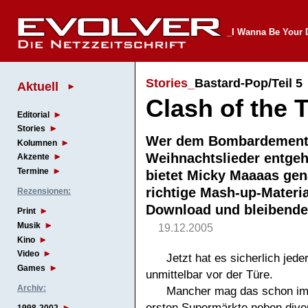
_I Wanna Be Your
Stories_
Bastard-Pop/Teil 5
Aktuell
Clash of the 
Editorial
Stories
Wer dem Bombardement 
Kolumnen
Weihnachtslieder entgeh
Akzente
Termine
bietet Micky Maaaas ge
richtige Mash-up-Materia
Rezensionen:
Download und bleibend
Print
Musik
19.12.2005
Kino
Video
Jetzt hat es sicherlich je
Games
unmittelbar vor der Türe.
Archiv:
Mancher mag das schon im 
ersten Supermärkte neben div