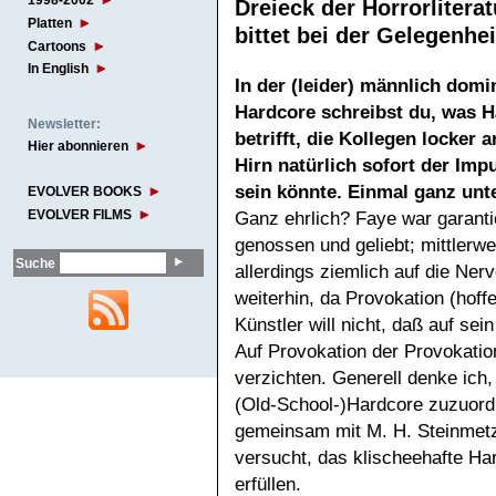
1998-2002
Dreieck der Horrorliterat
Platten
bittet bei der Gelegenh
Cartoons
In English
In der (leider) männlich domi
Hardcore schreibst du, was H
Newsletter:
betrifft, die Kollegen locker
Hier abonnieren
Hirn natürlich sofort der Imp
sein könnte. Einmal ganz unte
EVOLVER BOOKS
EVOLVER FILMS
Ganz ehrlich? Faye war garanti
genossen und geliebt; mittlerwe
Suche
allerdings ziemlich auf die Ner
weiterhin, da Provokation (hoff
Künstler will nicht, daß auf sei
Auf Provokation der Provokati
verzichten. Generell denke ich
(Old-School-)Hardcore zuzuord
gemeinsam mit M. H. Steinmetz 
versucht, das klischeehafte Har
erfüllen.