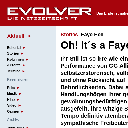
_Das Ende ist nah
Stories_
Faye Hell
Aktuell
Oh! It´s a Fay
Editorial
Stories
Ihr Stil ist so irre wie ei
Kolumnen
Performance von GG All
Akzente
Termine
selbstzerstörerisch, vol
und ohne Rücksicht auf
Rezensionen:
Befindlichkeiten. Dabei 
Print
Handlungsbögen ihrer ge
Musik
Kino
gewöhnungsbedürftigen 
Video
ausgefeilt, ihre witzige 
Games
Tempo definitiv atembera
Archiv:
sympathische Freibeute