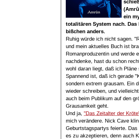
schie
(Amrû
ein my
totalitären System nach. Das 
bißchen anders.
Ruhig würde ich nicht sagen. "
und mein aktuelles Buch ist bra
Romanproduzentin und werde es 
nachdenke, hast du schon recht
wohl daran liegt, daß ich Pläne
Spannend ist, daß ich gerade "
sondern extrem grausam. Ein de
wieder schreiben, und vielleich
auch beim Publikum auf den gr
Grausamkeit geht.
Und ja,
"Das Zeitalter der Kröte
mich verändere. Nick Cave klin
Geburtstagspartys feierte. Da
es zu akzeptieren, denn auch K