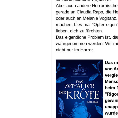
Aber auch andere Horrornischen
gerade an Claudia Rapp, die H
oder auch an Melanie Vogltanz
machen. Lies mal "Opferreigen" 
lieben, dich zu fürchten.
Das eigentliche Problem ist, da
wahrgenommen werden! Wir müs
nicht nur im Horror.
Das mi
von An
vergl
Mensc
beim D
"Rigor
gewinn
unappe
wurde 