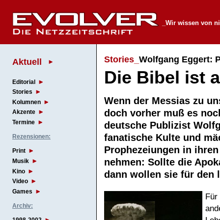
_Wir wissen von nic
Stories_
Wolfgang Eggert: Po
Aktuell
Die Bibel ist 
Editorial
Stories
Wenn der Messias zu uns 
Kolumnen
doch vorher muß es noch
Akzente
Termine
deutsche Publizist Wolf
fanatische Kulte und mäc
Rezensionen:
Prophezeiungen in ihren
Print
nehmen: Sollte die Apok
Musik
Kino
dann wollen sie für den 
Video
Games
Für
Archiv:
and