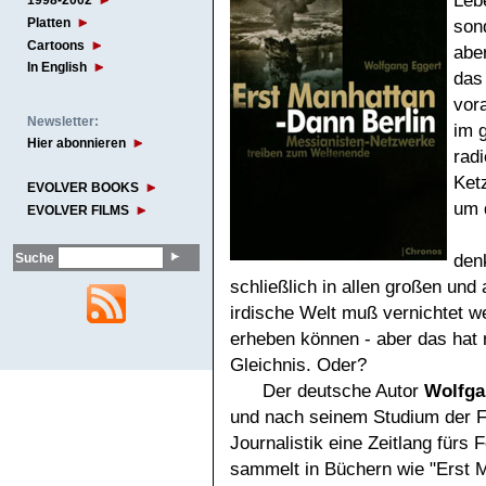
Lebe
1998-2002
Platten
son
Cartoons
abe
In English
das
vor
Newsletter:
im 
Hier abonnieren
rad
Ketz
EVOLVER BOOKS
um 
EVOLVER FILMS
den
Suche
schließlich in allen großen und
irdische Welt muß vernichtet w
erheben können - aber das hat n
Gleichnis. Oder?
Der deutsche Autor
Wolfga
und nach seinem Studium der F
Journalistik eine Zeitlang fürs 
sammelt in Büchern wie "Erst M