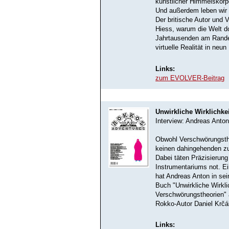
künstlicher Himmelskörp
Und außerdem leben wir 
Der britische Autor und 
Hiess, warum die Welt do
Jahrtausenden am Rande
virtuelle Realität in neu
Links:
zum EVOLVER-Beitrag
Unwirkliche Wirklichke
Interview: Andreas Anto
Obwohl Verschwörungstheo
keinen dahingehenden zu
Dabei täten Präzisierung
Instrumentariums not. E
hat Andreas Anton in sei
Buch "Unwirkliche Wirkli
Verschwörungstheorien" 
Rokko-Autor Daniel Krčá
Links: