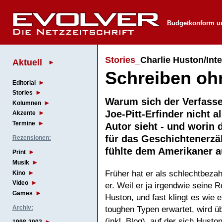
_Budgetkonform un
Stories_
Charlie Huston/Inte
Aktuell
Schreiben oh
Editorial
Stories
Warum sich der Verfasse
Kolumnen
Joe-Pitt-Erfinder nicht a
Akzente
Termine
Autor sieht - und worin 
für das Geschichtenerz
Rezensionen:
fühlte dem Amerikaner
Print
Musik
Früher hat er als schlechtbezah
Kino
Video
er. Weil er ja irgendwie seine
Games
Huston, und fast klingt es wie
Archiv:
toughen Typen erwartet, wird ü
(inkl. Blog), auf der sich Hus