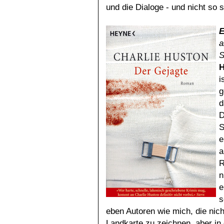
und die Dialoge - und nicht so 
a
S
H
i
g
d
D
S
e
a
R
n
e
s
eben Autoren wie mich, die nich
Landkarte zu zeichnen, aber i