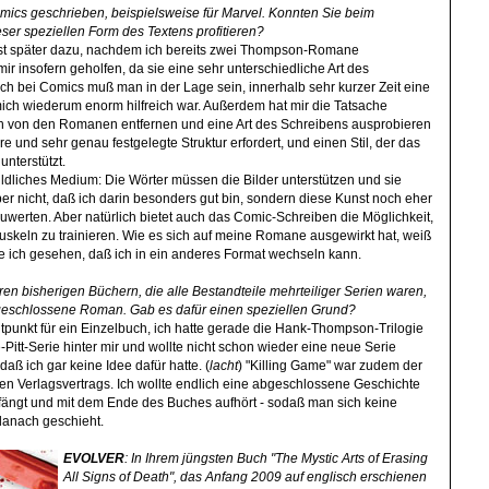
mics geschrieben, beispielsweise für Marvel. Konnten Sie beim
eser speziellen Form des Textens profitieren?
st später dazu, nachdem ich bereits zwei Thompson-Romane
 mir insofern geholfen, da sie eine sehr unterschiedliche Art des
ch bei Comics muß man in der Lage sein, innerhalb sehr kurzer Zeit eine
ich wiederum enorm hilfreich war. Außerdem hat mir die Tatsache
ch von den Romanen entfernen und eine Art des Schreibens ausprobieren
e und sehr genau festgelegte Struktur erfordert, und einen Stil, der das
unterstützt.
ildliches Medium: Die Wörter müssen die Bilder unterstützen und sie
ber nicht, daß ich darin besonders gut bin, sondern diese Kunst noch eher
fzuwerten. Aber natürlich bietet auch das Comic-Schreiben die Möglichkeit,
Muskeln zu trainieren. Wie es sich auf meine Romane ausgewirkt hat, weiß
be ich gesehen, daß ich in ein anderes Format wechseln kann.
ren bisherigen Büchern, die alle Bestandteile mehrteiliger Serien waren,
abgeschlossene Roman. Gab es dafür einen speziellen Grund?
eitpunkt für ein Einzelbuch, ich hatte gerade die Hank-Thompson-Trilogie
-Pitt-Serie hinter mir und wollte nicht schon wieder eine neue Serie
ß ich gar keine Idee dafür hatte. (
lacht
) "Killing Game" war zudem der
n Verlagsvertrags. Ich wollte endlich eine abgeschlossene Geschichte
anfängt und mit dem Ende des Buches aufhört - sodaß man sich keine
anach geschieht.
EVOLVER
: In Ihrem jüngsten Buch "The Mystic Arts of Erasing
All Signs of Death", das Anfang 2009 auf englisch erschienen