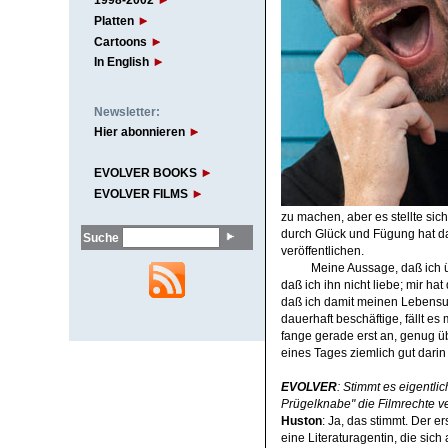
1998-2002
Platten
Cartoons
In English
Newsletter:
Hier abonnieren
EVOLVER BOOKS
EVOLVER FILMS
zu machen, aber es stellte sic
durch Glück und Fügung hat d
Suche
veröffentlichen.
Meine Aussage, daß ich 
daß ich ihn nicht liebe; mir h
daß ich damit meinen Lebensunt
dauerhaft beschäftige, fällt es
fange gerade erst an, genug üb
eines Tages ziemlich gut darin 
EVOLVER
: Stimmt es eigentli
Prügelknabe" die Filmrechte v
Huston
: Ja, das stimmt. Der e
eine Literaturagentin, die sich 