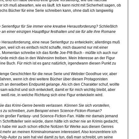
 ich muß abwarten, wie es läuft. Ich kann nicht mit Sicherheit sagen, ob
sechs Bücher für eine Serie schreiben kann, ohne daß ich langweilig
 Serienfigur für Sie immer eine kreative Herausforderung? Schließlich
 an einer einzigen Hauptfigur festhalten und sie für alle ihre Romane
ne Herausforderung, eine neue Serienfigur zu entwickeln; allerdings muß
egen, weil ich es einfach nicht schaffe, mich dauernd nur mit einer
. Momentan schreibe ich das fünfte Joe-Pitt-Buch - müßte ich auch nur
ürde mich das in den Wahnsinn treiben. Mein Interesse an der Figur
eine Buch. Für mich ist es ganz natürlich, irgendwann diesen Punkt zu
Menge Geschichten für die neue Serie und Webster Goodhue vor, aber
s Jahren, wenn ich drei weitere Bücher über diesen Protagonisten
ich an denselben Endpunkt gelange. Als ich den Charakter schuf, wollte
sam wächst und sich entwickelt, damit er für mich wichtig bleibt, aber
weiß nie, in welche Richtung sich eine Figur entwickeln wird.
 Sie das Krimi-Genre bereits verlassen. Können Sie sich vorstellen,
s zu schreiben, zum Beispiel einen Science-Fiction-Roman?
 ein großer Fantasy- und Science-Fiction-Fan. Hätte mir damals jemand
 Schriftsteller sein würde, dann hätte ich sicher nie an Krimis gedacht,
h habe mir auch schon etliche Notizen für Werke aus diesen Genres
t mehr an meinen Kriminalromanen interessiert. Also konzentriere ich
lp-Autor zu sein hat viel damit zu tun, daß man schreibt, um seine