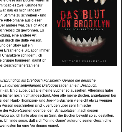
Alle diese fünf Bücher waren in
omit gab es zwei Gründe für
 war, daß es mich langsam
en Stimme zu schreiben - und
re Pitt-Romane aus dieser
Der andere war, daß ich Angst
Schreibstil zu gewöhnen. Es
idung, eine andere Art
ur durch die dritte Person,
ung der Story auf ein
r Erzähler die Situation immer
 Charaktere schildern. Ich
lgruppe trainieren, damit ich
des Geschichtenerzählens
" ursprünglich als Drehbuch konzipiert? Gerade die deutsche
as Layout der seitenlangen Dialogpassagen an ein Drehbuch.
er Fall. Ich glaube, daß alle meine Bücher so aussehen. Allerdings habe
n bisher noch nicht angeschaut. Aber alle meine Bücher, angefangen bei
bei den Hank-Thompson- und Joe-Pitt-Büchern vielleicht etwas weniger
en Person geschrieben sind -, verfügen über sehr filmische
e der Action-Szenen oder bei den Schauplätzen; nach diesen
ialog ab. Ich hatte aber nie im Sinn, die Bücher bewußt so zu gestalten,
. Ich finde sogar, daß sich "Killing Game" aufgrund seiner Geschichte
enigsten für eine Verfilmung eignet.