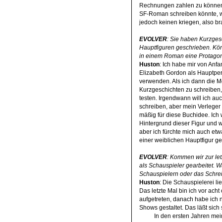
Rechnungen zahlen zu können.
SF-Roman schreiben könnte, we
jedoch keinen kriegen, also br
EVOLVER
: Sie haben Kurzges
Hauptfiguren geschrieben. Kön
in einem Roman eine Protagoni
Huston
: Ich habe mir von Anfa
Elizabeth Gordon als Hauptpe
verwenden. Als ich dann die M
Kurzgeschichten zu schreiben, w
testen. Irgendwann will ich a
schreiben, aber mein Verleger in
mäßig für diese Buchidee. Ich
Hintergrund dieser Figur und w
aber ich fürchte mich auch etw
einer weiblichen Hauptfigur ge
EVOLVER
: Kommen wir zur let
als Schauspieler gearbeitet. 
Schauspielern oder das Schre
Huston
: Die Schauspielerei lie
Das letzte Mal bin ich vor acht
aufgetreten, danach habe ich n
Shows gestaltet. Das läßt sich
In den ersten Jahren meine