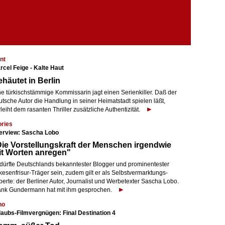
nt
rcel Feige - Kalte Haut
häutet in Berlin
ne türkischstämmige Kommissarin jagt einen Serienkiller. Daß der
tsche Autor die Handlung in seiner Heimatstadt spielen läßt,
leiht dem rasanten Thriller zusätzliche Authentizität.
ories
terview: Sascha Lobo
ie Vorstellungskraft der Menschen irgendwie
it Worten anregen"
 dürfte Deutschlands bekanntester Blogger und prominentester
kesenfrisur-Träger sein, zudem gilt er als Selbstvermarktungs-
erte: der Berliner Autor, Journalist und Werbetexter Sascha Lobo.
ank Gundermann hat mit ihm gesprochen.
no
laubs-Filmvergnügen: Final Destination 4