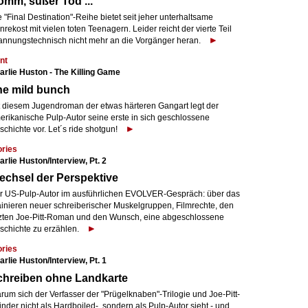
mm, süßer Tod ...
 "Final Destination"-Reihe bietet seit jeher unterhaltsame
rekost mit vielen toten Teenagern. Leider reicht der vierte Teil
annungstechnisch nicht mehr an die Vorgänger heran.
nt
arlie Huston - The Killing Game
he mild bunch
t diesem Jugendroman der etwas härteren Gangart legt der
erikanische Pulp-Autor seine erste in sich geschlossene
chichte vor. Let´s ride shotgun!
ories
arlie Huston/Interview, Pt. 2
chsel der Perspektive
r US-Pulp-Autor im ausführlichen EVOLVER-Gespräch: über das
ainieren neuer schreiberischer Muskelgruppen, Filmrechte, den
tzten Joe-Pitt-Roman und den Wunsch, eine abgeschlossene
schichte zu erzählen.
ories
arlie Huston/Interview, Pt. 1
chreiben ohne Landkarte
rum sich der Verfasser der "Prügelknaben"-Trilogie und Joe-Pitt-
inder nicht als Hardboiled-, sondern als Pulp-Autor sieht - und