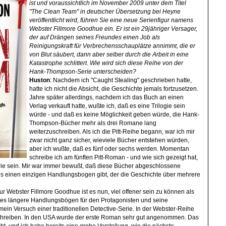
ist und voraussichtlich im November 2009 unter dem Titel
"The Clean Team" in deutscher Übersetzung bei Heyne
veröffentlicht wird, führen Sie eine neue Serienfigur namens
Webster Fillmore Goodhue ein. Er ist ein 29jähriger Versager,
der auf Drängen seines Freundes einen Job als
Reinigungskraft für Verbrechensschauplätze annimmt, die er
von Blut säubert, dann aber selber durch die Arbeit in eine
Katastrophe schlittert. Wie wird sich diese Reihe von der
Hank-Thompson-Serie unterscheiden?
Huston
: Nachdem ich "Caught Stealing" geschrieben hatte,
hatte ich nicht die Absicht, die Geschichte jemals fortzusetzen.
Jahre später allerdings, nachdem ich das Buch an einen
Verlag verkauft hatte, wußte ich, daß es eine Trilogie sein
würde - und daß es keine Möglichkeit geben würde, die Hank-
Thompson-Bücher mehr als drei Romane lang
weiterzuschreiben. Als ich die Pitt-Reihe begann, war ich mir
zwar nicht ganz sicher, wieviele Bücher entstehen würden,
aber ich wußte, daß es fünf oder sechs werden. Momentan
schreibe ich am fünften Pitt-Roman - und wie sich gezeigt hat,
erie sein. Mir war immer bewußt, daß diese Bücher abgeschlossene
es einen einzigen Handlungsbogen gibt, der die Geschichte über mehrere
ur Webster Fillmore Goodhue ist es nun, viel offener sein zu können als
d es längere Handlungsbögen für den Protagonisten und seine
in Versuch einer traditionellen Detective-Serie. In der Webster-Reihe
schreiben. In den USA wurde der erste Roman sehr gut angenommen. Das
, und ich habe bereits eine grobe Vorstellung, wie die nächste