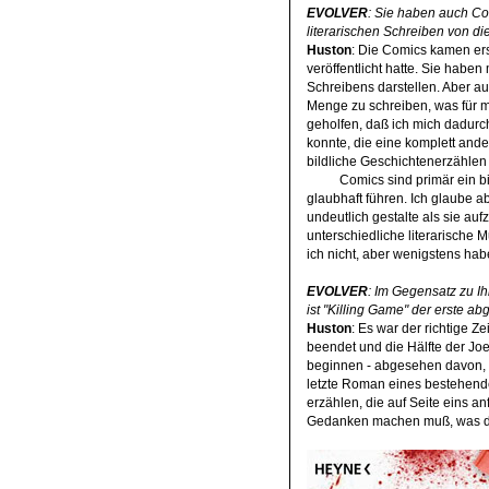
EVOLVER
: Sie haben auch Co
literarischen Schreiben von di
Huston
: Die Comics kamen er
veröffentlicht hatte. Sie haben
Schreibens darstellen. Aber au
Menge zu schreiben, was für m
geholfen, daß ich mich dadur
konnte, die eine komplett ander
bildliche Geschichtenerzählen 
Comics sind primär ein b
glaubhaft führen. Ich glaube a
undeutlich gestalte als sie au
unterschiedliche literarische 
ich nicht, aber wenigstens ha
EVOLVER
: Im Gegensatz zu Ih
ist "Killing Game" der erste 
Huston
: Es war der richtige Z
beendet und die Hälfte der Joe
beginnen - abgesehen davon, da
letzte Roman eines bestehende
erzählen, die auf Seite eins 
Gedanken machen muß, was d