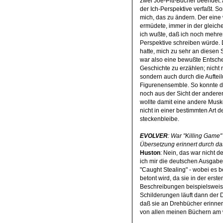
zwei Joe-Pitt-Bücher beendet. 
der Ich-Perspektive verfaßt. S
mich, das zu ändern. Der eine
ermüdete, immer in der gleich
ich wußte, daß ich noch mehre
Perspektive schreiben würde. 
hatte, mich zu sehr an diesen 
war also eine bewußte Entsche
Geschichte zu erzählen; nicht n
sondern auch durch die Aufteil
Figurenensemble. So konnte de
noch aus der Sicht der anderen
wollte damit eine andere Muske
nicht in einer bestimmten Art 
steckenbleibe.
EVOLVER
: War "Killing Game
Übersetzung erinnert durch d
Huston
: Nein, das war nicht d
ich mir die deutschen Ausgabe
"Caught Stealing" - wobei es 
betont wird, da sie in der erst
Beschreibungen beispielsweis
Schilderungen läuft dann der D
daß sie an Drehbücher erinnern
von allen meinen Büchern am w