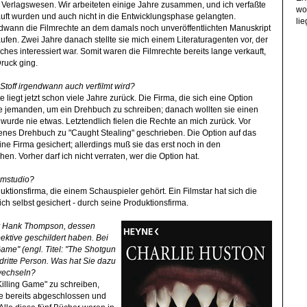
s Verlagswesen. Wir arbeiteten einige Jahre zusammen, und ich verfaßte
wo
auft wurden und auch nicht in die Entwicklungsphase gelangten.
li
endwann die Filmrechte an dem damals noch unveröffentlichten Manuskript
ufen. Zwei Jahre danach stellte sie mich einem Literaturagenten vor, der
hes interessiert war. Somit waren die Filmrechte bereits lange verkauft,
ruck ging.
 Stoff irgendwann auch verfilmt wird?
 liegt jetzt schon viele Jahre zurück. Die Firma, die sich eine Option
lte jemanden, um ein Drehbuch zu schreiben; danach wollten sie einen
urde nie etwas. Letztendlich fielen die Rechte an mich zurück. Vor
nes Drehbuch zu "Caught Stealing" geschrieben. Die Option auf das
 eine Firma gesichert; allerdings muß sie das erst noch in den
n. Vorher darf ich nicht verraten, wer die Option hat.
ilmstudio?
oduktionsfirma, die einem Schauspieler gehört. Ein Filmstar hat sich die
h selbst gesichert - durch seine Produktionsfirma.
war Hank Thompson, dessen
pektive geschildert haben. Bei
Game" (engl. Titel: "The Shotgun
dritte Person. Was hat Sie dazu
wechseln?
"Killing Game" zu schreiben,
ie bereits abgeschlossen und