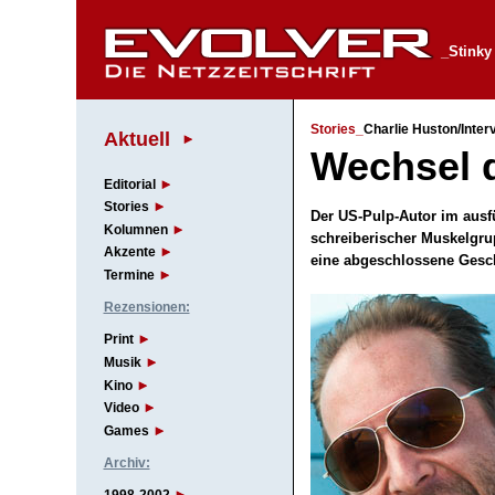
_Stinky
Stories_
Charlie Huston/Interv
Aktuell
Wechsel d
Editorial
Stories
Der US-Pulp-Autor im ausf
Kolumnen
schreiberischer Muskelgru
Akzente
eine abgeschlossene Gesc
Termine
Rezensionen:
Print
Musik
Kino
Video
Games
Archiv: