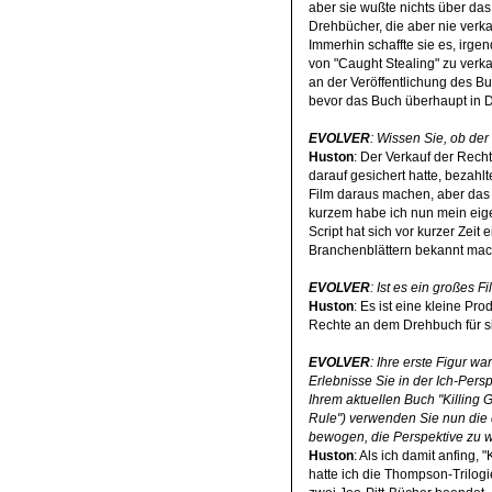
aber sie wußte nichts über da
Drehbücher, die aber nie verk
Immerhin schaffte sie es, irg
von "Caught Stealing" zu verka
an der Veröffentlichung des Buc
bevor das Buch überhaupt in D
EVOLVER
: Wissen Sie, ob der
Huston
: Der Verkauf der Rechte
darauf gesichert hatte, bezah
Film daraus machen, aber das w
kurzem habe ich nun mein eige
Script hat sich vor kurzer Zeit
Branchenblättern bekannt mache
EVOLVER
: Ist es ein großes F
Huston
: Es ist eine kleine Pr
Rechte an dem Drehbuch für sic
EVOLVER
: Ihre erste Figur 
Erlebnisse Sie in der Ich-Pers
Ihrem aktuellen Buch "Killing 
Rule") verwenden Sie nun die 
bewogen, die Perspektive zu 
Huston
: Als ich damit anfing, 
hatte ich die Thompson-Trilog