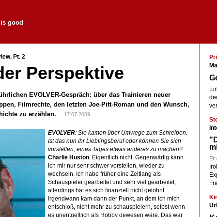
 is good
iew, Pt. 2
Pri
Ma
er Perspektive
Ge
Ei
ührlichen EVOLVER-Gespräch: über das Trainieren neuer
deu
ppen, Filmrechte, den letzten Joe-Pitt-Roman und den Wunsch,
ver
hichte zu erzählen.
17.07.2009
St
In
EVOLVER
: Sie kamen über Umwege zum Schreiben.
"D
Ist das nun Ihr Lieblingsberuf oder können Sie sich
m
vorstellen, eines Tages etwas anderes zu machen?
Charlie Huston
: Eigentlich nicht. Gegenwärtig kann
Er
ich mir nur sehr schwer vorstellen, wieder zu
Iro
wechseln. Ich habe früher eine Zeitlang als
Exp
Schauspieler gearbeitet und sehr viel gearbeitet,
Fr
allerdings hat es sich finanziell nicht gelohnt.
Ki
Irgendwann kam dann der Punkt, an dem ich mich
Ur
entschloß, nicht mehr zu schauspielern, selbst wenn
es unentgeltlich als Hobby gewesen wäre. Das war