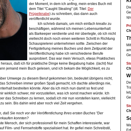
Ko
der Moment, in dem ich anfing, mein erstes Buch mit
Die
dem Titel "Caught Stealing" (dt. Titel:
Der
Gen
Prügelknabe
) zu schreiben, das dann auch
sp
veröffentlicht wurde.
Ich schrieb damals, um mich einfach kreativ zu
Pri
beschäftigen, während ich meinen Lebensunterhalt
Ch
als Barkeeper verdiente und mir überlegte, ob ich nicht
T
vielleicht doch noch einen weiteren Schritt in Richtung
Schauspielerei unternehmen sollte. Zwischen der
Mi
Fertigstellung meines Buches und dem Zeitpunkt der
am
Veröffentlichung habe ich verschiedene Berufe
Ges
ausprobiert. Das war mein Versuch, etwas Praktisches
St
h heraus, daß ich für praktische Dinge keine Begabung habe. (
lacht
) Nur
Ch
ann jemand mein Buch gelesen, und ich bekam die Möglichkeit, es zu
We
über Umwege zu diesem Beruf gekommen bin, bedeutet übrigens nicht,
De
at das Schreiben immer großen Spaß gemacht, ich dachte allerdings nie,
Tr
erhalt bestreiten könnte. Aber da ich mich nun damit so fest und
le
 mir wirklich schwer, mir vorzustellen, was ich sonst machen würde. Ich
Ge
er das Schreiben zu lernen, sodaß ich mir nun vorstellen kann, vielleicht
zu sein. Bis dahin wird aber noch viel Zeit vergehen.
St
Ch
ch, daß Sie noch vor der Veröffentlichung Ihres ersten Buches "Der
S
erkaufen konnten?
rste Mensch, der sich professionell für mein Schaffen interessierte, war
Wa
auf Film- und Fernsehstoffe spezialisiert hat. Ihr gefiel mein Schreibstil,
Erf