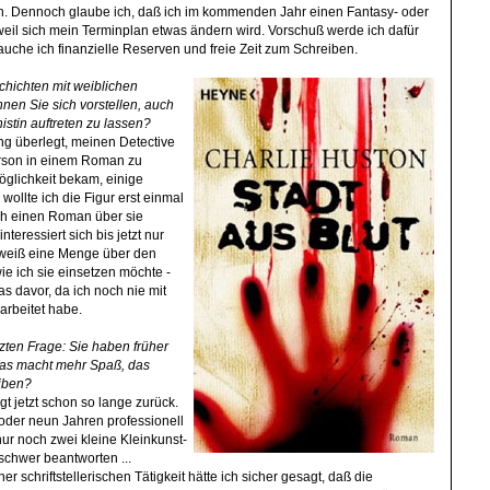
 Dennoch glaube ich, daß ich im kommenden Jahr einen Fantasy- oder
il sich mein Terminplan etwas ändern wird. Vorschuß werde ich dafür
auche ich finanzielle Reserven und freie Zeit zum Schreiben.
chichten mit weiblichen
nen Sie sich vorstellen, auch
stin auftreten zu lassen?
ng überlegt, meinen Detective
rson in einem Roman zu
öglichkeit bekam, einige
ollte ich die Figur erst einmal
uch einen Roman über sie
teressiert sich bis jetzt nur
 weiß eine Menge über den
ie ich sie einsetzen möchte -
as davor, da ich noch nie mit
arbeitet habe.
zten Frage: Sie haben früher
Was macht mehr Spaß, das
iben?
gt jetzt schon so lange zurück.
 oder neun Jahren professionell
ur noch zwei kleine Kleinkunst-
 schwer beantworten ...
r schriftstellerischen Tätigkeit hätte ich sicher gesagt, daß die