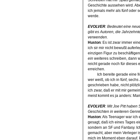
Geschichte aussehen wird. Aber
ich jemals mehr als fünf oder 
werde.
EVOLVER
: Bedeutet eine neue
gibt es Autoren, die Jahrzehnte
verwenden.
Huston
: Es ist zwar immer ei
ich sir mir nicht bewußt auferl
einzigen Figur zu beschäftigen
ein
weiteres schreiben, dann w
reicht gerade noch für dieses 
erreichen.
Ich bereite gerade eine 
wer weiß, ob ich in fünf, sech
geschrieben habe, nicht plötzl
ich zwar, daß er mit mir gemein
meist kommt es ja anders: Man 
EVOLVER
: Mit Joe Pitt haben
Geschichten in weiteren Genre
Huston
: Als Teenager war ich
gesagt, daß ich eines Tages ein
sondern an SF und Fantasy. Ic
gemacht, aber mein Verleger is
mich im Moment eben darauf. Pu