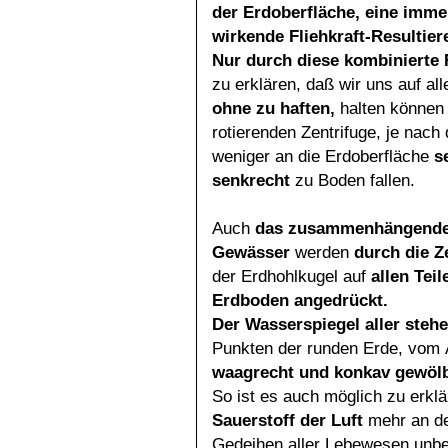
der Erdoberfläche, eine imme
wirkende Fliehkraft-Resultier
Nur durch diese kombinierte 
zu erklären, daß wir uns auf al
ohne zu haften,
halten können 
rotierenden Zentrifuge, je nac
weniger an die Erdoberfläche
s
senkrecht
zu Boden fallen.
Auch
das zusammenhängende,
Gewässer
werden
durch die Z
der Erdhohlkugel auf
allen Tei
Erdboden angedrückt.
Der Wasserspiegel aller ste
Punkten der runden Erde, vom 
waagrecht und konkav gewölb
So ist es auch möglich zu erkl
Sauerstoff der Luft
mehr an de
Gedeihen aller Lebewesen unbed