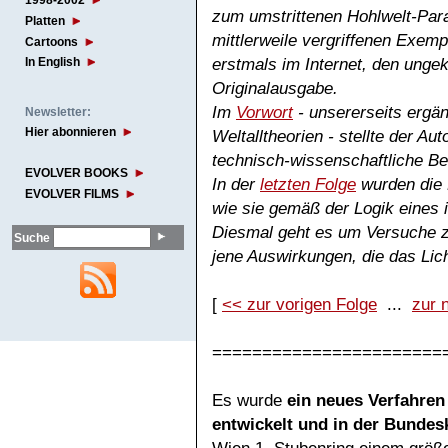
1998-2002
zum umstrittenen Hohlwelt-Par
Platten
mittlerweile vergriffenen Exemp
Cartoons
erstmals im Internet, den ungekü
In English
Originalausgabe.
Im
Vorwort
- unsererseits ergän
Newsletter:
Hier abonnieren
Weltalltheorien - stellte der A
technisch-wissenschaftliche Be
EVOLVER BOOKS
In der
letzten Folge
wurden
die 
EVOLVER FILMS
wie sie gemäß der Logik eines i
Diesmal geht es um
Versuche z
Suche
jene Auswirkungen, die das Lich
[
<< zur vorigen Folge
...
zur 
=======================
Es wurde
ein neues Verfahre
entwickelt und in der Bunde