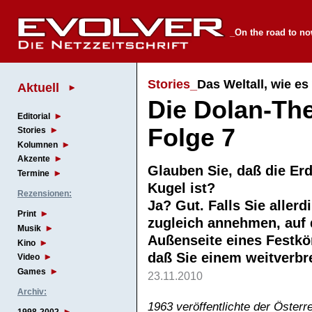
_On the road to n
Stories_
Das Weltall, wie es 
Aktuell
Die Dolan-The
Editorial
Folge 7
Stories
Kolumnen
Akzente
Glauben Sie, daß die Erd
Termine
Kugel ist?
Rezensionen:
Ja? Gut. Falls Sie allerd
Print
zugleich annehmen, auf 
Musik
Außenseite eines Festkör
Kino
daß Sie einem weitverbr
Video
Games
23.11.2010
Archiv:
1963 veröffentlichte der Öster