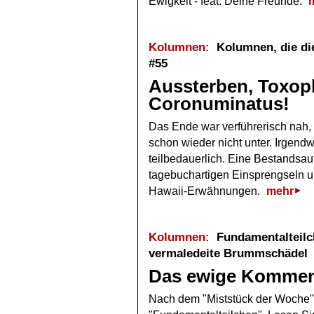
Ewigkeit - feat. Deine Freunde.
Kolumnen:
Kolumnen, die die
#55
Aussterben, Toxop
Coronuminatus!
Das Ende war verführerisch nah, 
schon wieder nicht unter. Irgend
teilbedauerlich. Eine Bestandsa
tagebuchartigen Einsprengseln u
Hawaii-Erwähnungen.
mehr
Kolumnen:
Fundamentalteilch
vermaledeite Brummschädel
Das ewige Komme
Nach dem "Miststück der Woche