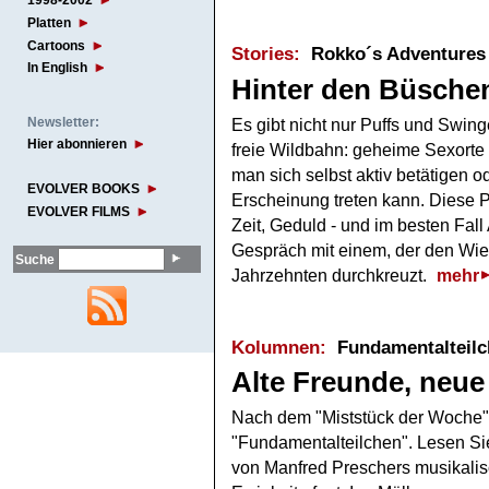
1998-2002
Platten
Cartoons
Stories:
Rokko´s Adventures
In English
Hinter den Büsche
Newsletter:
Es gibt nicht nur Puffs und Swin
Hier abonnieren
freie Wildbahn: geheime Sexorte
man sich selbst aktiv betätigen o
EVOLVER BOOKS
Erscheinung treten kann. Diese Pl
EVOLVER FILMS
Zeit, Geduld - und im besten Fall
Gespräch mit einem, der den Wie
Suche
Jahrzehnten durchkreuzt.
mehr
Kolumnen:
Fundamentalteilc
Alte Freunde, neue
Nach dem "Miststück der Woche
"Fundamentalteilchen". Lesen Sie
von Manfred Preschers musikalisc