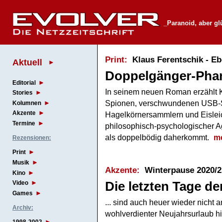
_Paranoid, aber gl
Print:
Klaus Ferentschik - Eb
Aktuell
Doppelgänger-Phan
Editorial
In seinem neuen Roman erzählt K
Stories
Spionen, verschwundenen USB-S
Kolumnen
Akzente
Hagelkörnersammlern und Eisleic
Termine
philosophisch-psychologischer Ag
als doppelbödig daherkommt.
m
Rezensionen:
Print
Musik
Akzente:
Winterpause 2020/2
Kino
Die letzten Tage de
Video
Games
... sind auch heuer wieder nicht
Archiv:
wohlverdienter Neujahrsurlaub 