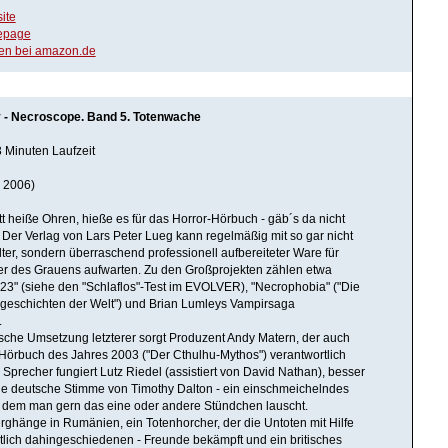
ite
epage
en bei amazon.de
 - Necroscope. Band 5. Totenwache
 Minuten Laufzeit
 2006)
tt heiße Ohren, hieße es für das Horror-Hörbuch - gäb´s da nicht
Der Verlag von Lars Peter Lueg kann regelmäßig mit so gar nicht
er, sondern überraschend professionell aufbereiteter Ware für
r des Grauens aufwarten. Zu den Großprojekten zählen etwa
23" (siehe den "Schlaflos"-Test im EVOLVER), "Necrophobia" ("Die
geschichten der Welt") und Brian Lumleys Vampirsaga
.
ische Umsetzung letzterer sorgt Produzent Andy Matern, der auch
 Hörbuch des Jahres 2003 ("Der Cthulhu-Mythos") verantwortlich
 Sprecher fungiert Lutz Riedel (assistiert von David Nathan), besser
ie deutsche Stimme von Timothy Dalton - ein einschmeichelndes
 dem man gern das eine oder andere Stündchen lauscht.
ghänge in Rumänien, ein Totenhorcher, der die Untoten mit Hilfe
ntlich dahingeschiedenen - Freunde bekämpft und ein britisches