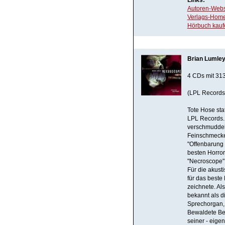
Links:
Autoren-Webs
Verlags-Hom
Hörbuch kauf
Brian Lumley
4 CDs mit 313
(LPL Records
Tote Hose sta
LPL Records. 
verschmuddelt
Feinschmecke
"Offenbarung 
besten Horror
"Necroscope"
Für die akust
für das beste
zeichnete. Als
bekannt als d
Sprechorgan,
Bewaldete Ber
seiner - eige