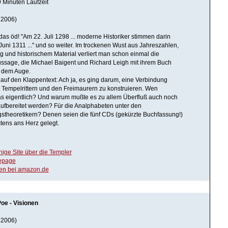
 Minuten Laufzeit
 2006)
 das öd! "Am 22. Juli 1298 ... moderne Historiker stimmen darin
 Juni 1311 ..." und so weiter. Im trockenen Wust aus Jahreszahlen,
und historischem Material verliert man schon einmal die
ussage, die Michael Baigent und Richard Leigh mit ihrem Buch
s dem Auge.
k auf den Klappentext: Ach ja, es ging darum, eine Verbindung
Tempelrittern und den Freimaurern zu konstruieren. Wen
das eigentlich? Und warum mußte es zu allem Überfluß auch noch
ufbereitet werden? Für die Analphabeten unter den
theoretikern? Denen seien die fünf CDs (gekürzte Buchfassung!)
tens ans Herz gelegt.
ige Site über die Templer
epage
en bei amazon.de
oe - Visionen
 2006)