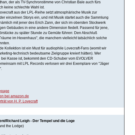
han, der als TV-Synchronstimme von Christian Bale auch fürs
h keine schlechte Wahl ist.
ovecraft aus der LPL-Reihe setzt atmosphärische Musik zur
er einzelnen Storys ein, und mit Musik startet auch die Sammlung
 nämlich mit jener des Erich Zann, der sich im obersten Stockwerk
igen Gebäudes in eine andere Dimension fiedelt. Passend für jene,
Hörstücke zu später Stunde zu Gemüte führen: Den Abschluß
räume im Hexenhaus", die manchem vielleicht tatsächlich solche
nnten.
e Kollektion ist ein Must für audiophile Lovecraft-Fans (womit wir
rketing-technisch bedeutsame Zielgruppe kreiert hätten). Wer
 bei Kasse ist, bekommt den CD-Schuber vom EVOLVER
emeinsam mit LPL Records verlosen wir drei Exemplare von "Jäger
".
epage
en bei amazon.de
ät von H. P. Lovecraft
ent/Richard Leigh - Der Tempel und die Loge
and the Lodge)