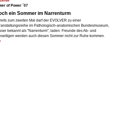
zente
wer of Power ´07
och ein Sommer im Narrenturm
reits zum zweiten Mal darf der EVOLVER zu einer
ranstaltungsreihe im Pathologisch-anatomischen Bundesmuseum,
sser bekannt als "Narrenturm", laden. Freunde des Ab- und
nseitigen werden auch diesen Sommer nicht zur Ruhe kommen.