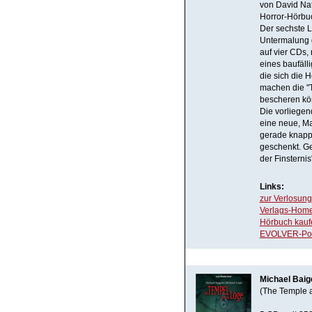
von David Nat
Horror-Hörbuc
Der sechste L
Untermalung d
auf vier CDs,
eines baufäll
die sich die 
machen die "T
bescheren kö
Die vorliegend
eine neue, Ma
gerade knapp
geschenkt. G
der Finsternis
Links:
zur Verlosung
Verlags-Hom
Hörbuch kauf
EVOLVER-Portr
Michael Baig
(The Temple 