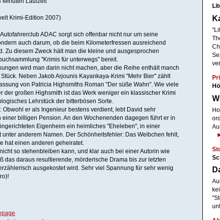
 Minuten Laufzeit
Li
Ka
lt Krimi-Edition 2007)
"L
Autofahrerclub ADAC sorgt sich offenbar nicht nur um seine
Th
ondern auch darum, ob die beim Kilometerfressen ausreichend
Ch
d. Zu diesem Zweck hält man die kleine und ausgesprochen
Se
buchsammlung "Krimis für unterwegs" bereit.
ve
ungen wird man darin nicht machen, aber die Reihe enthält manch
Stück. Neben Jakob Arjounis Kayankaya-Krimi "Mehr Bier" zählt
Pri
assung von Patricia Highsmiths Roman "Der süße Wahn". Wie viele
Hö
 der großen Highsmith ist das Werk weniger ein klassischer Krimi
We
ologisches Lehrstück der bitterbösen Sorte.
 Obwohl er als Ingenieur bestens verdient, lebt David sehr
Ho
 einer billigen Pension. An den Wochenenden dagegen führt er in
or
ingerichteten Eigenheim ein heimliches "Eheleben", in einer
Au
 unter anderem Namen. Der Schönheitsfehler: Das Weibchen fehlt,
e hat einen anderen geheiratet.
St
 nicht so stehenbleiben kann, und klar auch bei einer Autorin wie
Sc
ß das daraus resultierende, mörderische Drama bis zur letzten
zählerisch ausgekostet wird. Sehr viel Spannung für sehr wenig
Da
ro)!
Au
ke
"St
un
epage