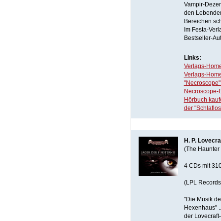
Vampir-Dezer
den Lebenden
Bereichen sch
Im Festa-Verla
Bestseller-Au
Links:
Verlags-Hom
Verlags-Hom
"Necroscope
Necroscope-
Hörbuch kauf
der "Schlafl
H. P. Lovecra
(The Haunter 
4 CDs mit 310
(LPL Records
"Die Musik des
Hexenhaus" ..
der Lovecraft