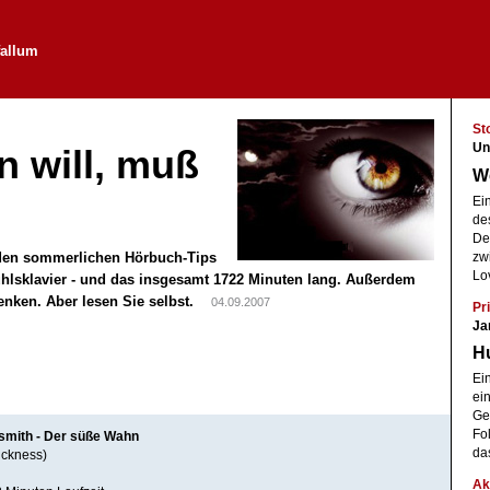
fallum
St
Un
n will, muß
We
Ei
des
De
t den sommerlichen Hörbuch-Tips
zw
Lo
ühlsklavier - und das insgesamt 1722 Minuten lang. Außerdem
enken. Aber lesen Sie selbst.
04.09.2007
Pri
Ja
H
Ei
ei
Ge
Fol
hsmith - Der süße Wahn
da
ickness)
Ak