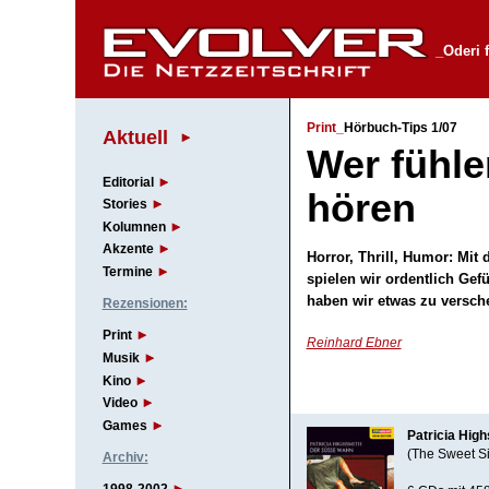
_Oderi 
Print_
Hörbuch-Tips 1/07
Aktuell
Wer fühle
Editorial
hören
Stories
Kolumnen
Akzente
Horror, Thrill, Humor: Mi
Termine
spielen wir ordentlich Gef
haben wir etwas zu versch
Rezensionen:
Print
Reinhard Ebner
Musik
Kino
Video
Games
Patricia Hig
(The Sweet S
Archiv: