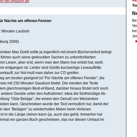
Ak
en bei amazon.de
To
N
Be
Für Nächte am offenen Fenster
Ve
be
 Minuten Laufzeit
Je
burg 2006)
omiker Max Goldt sollte ja eigentlich mit einem Bücherverbot belegt
führen auch seine gedruckten Sachen zu unkontrollierten
m Lesen, aber erst, wenn man den Mann live erlebt hat, weiß
m entgangen ist. Leider sind Goldts kurzweilige Leseauftritte
verkauft; zur Not muß man daher zur CD greifen.
ieg am besten geeignet ist "Für Nächte am offenen Fenster", die
zwei mit 150 Minuten Gaudium bietet. Die meisten der Texte
em gleichnamigen Best-of-Band, darüber hinaus findet sich noch
 andere Goodie unter den Aufnahmen: etwa die fünfminütige Ab-
ifung "Üble Beläge", die einem den Genuß von Weizenbier
leiden kann. Geschrieben wurde der Text vermutlich nur, damit der
 in den "Belägen" zu wiederholten Malen beim Vorlesen
d in die Länge ziehen kann (ja, auch das geht). Immerhin hat
inmal ein ganzes Buch geschrieben, das nur diesen Umlaut im