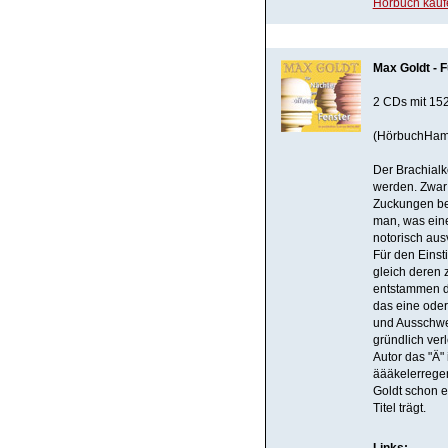
Hörbuch kauf
Max Goldt - 
2 CDs mit 152
(HörbuchHam
Der Brachialk
werden. Zwar 
Zuckungen bei
man, was eine
notorisch aus
Für den Einst
gleich deren 
entstammen d
das eine oder
und Ausschwe
gründlich ver
Autor das "Ä"
äääkelerregen
Goldt schon e
Titel trägt.