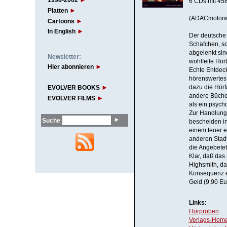
1998-2002
6 CDs mit 458
Platten
(ADACmotorwe
Cartoons
In English
Der deutsche 
Schäfchen, s
abgelenkt sin
Newsletter:
wohlfeile Hör
Hier abonnieren
Echte Entdeck
hörenswertes 
dazu die Hörf
EVOLVER BOOKS
andere Bücher
EVOLVER FILMS
als ein psych
Zur Handlung:
Suche
bescheiden in
einem teuer e
anderen Stadt
die Angebetet
Klar, daß das
Highsmith, da
Konsequenz er
Geld (9,90 Eu
Links:
Hörproben
Verlags-Hom