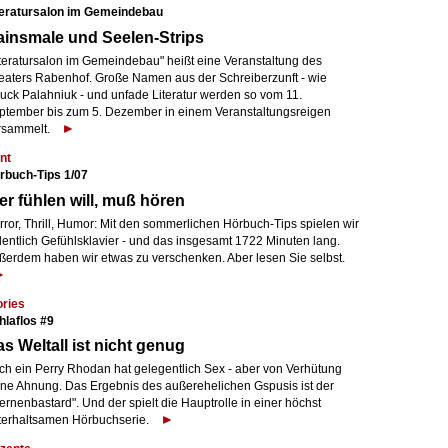
teratursalon im Gemeindebau
insmale und Seelen-Strips
iteratursalon im Gemeindebau" heißt eine Veranstaltung des
eaters Rabenhof. Große Namen aus der Schreiberzunft - wie
uck Palahniuk - und unfade Literatur werden so vom 11.
ptember bis zum 5. Dezember in einem Veranstaltungsreigen
rsammelt.
nt
rbuch-Tips 1/07
r fühlen will, muß hören
rror, Thrill, Humor: Mit den sommerlichen Hörbuch-Tips spielen wir
dentlich Gefühlsklavier - und das insgesamt 1722 Minuten lang.
ßerdem haben wir etwas zu verschenken. Aber lesen Sie selbst.
ories
hlaflos #9
s Weltall ist nicht genug
ch ein Perry Rhodan hat gelegentlich Sex - aber von Verhütung
ine Ahnung. Das Ergebnis des außerehelichen Gspusis ist der
ernenbastard". Und der spielt die Hauptrolle in einer höchst
terhaltsamen Hörbuchserie.