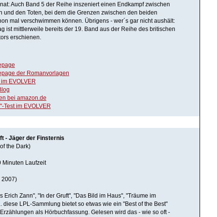
nat: Auch Band 5 der Reihe inszeniert einen Endkampf zwischen
 und den Toten, bei dem die Grenzen zwischen den beiden
on mal verschwimmen können. Übrigens - wer´s gar nicht aushält:
g ist mittlerweile bereits der 19. Band aus der Reihe des britischen
tors erschienen.
epage
epage der Romanvorlagen
" im EVOLVER
Blog
en bei amazon.de
os"-Test im EVOLVER
ft - Jäger der Finsternis
of the Dark)
 Minuten Laufzeit
 2007)
 Erich Zann", "In der Gruft", "Das Bild im Haus", "Träume im
. diese LPL-Sammlung bietet so etwas wie ein "Best of the Best"
-Erzählungen als Hörbuchfassung. Gelesen wird das - wie so oft -