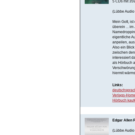
5 CDs mit 359
(Lübbe Audio
Mein Gott, ist
überein ... im
Namedropping 
eigentliche A
anpeilen, au
Also ein Blic
zwischen den 
interessiert 
als Hörbuch a
Verschwörungs
hiermit wärms
Links:
deutschsprach
Verlags-Hom
Hörbuch kauf
Edgar Allen P
(Lübbe Audio