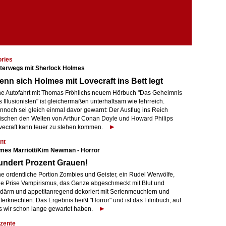
ories
terwegs mit Sherlock Holmes
nn sich Holmes mit Lovecraft ins Bett legt
ne Autofahrt mit Thomas Fröhlichs neuem Hörbuch "Das Geheimnis
 Illusionisten" ist gleichermaßen unterhaltsam wie lehrreich.
nnoch sei gleich einmal davor gewarnt: Der Ausflug ins Reich
ischen den Welten von Arthur Conan Doyle und Howard Philips
vecraft kann teuer zu stehen kommen.
nt
mes Marriott/Kim Newman - Horror
undert Prozent Grauen!
ne ordentliche Portion Zombies und Geister, ein Rudel Werwölfe,
ne Prise Vampirismus, das Ganze abgeschmeckt mit Blut und
därm und appetitanregend dekoriert mit Serienmeuchlern und
terknechten: Das Ergebnis heißt "Horror" und ist das Filmbuch, auf
s wir schon lange gewartet haben.
zente