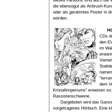
dieses Farbtons sind auch die v
die ebensogut als Airbrush-Ku
oder als gerahmtes Poster in d
würden.
Hö
CDs de
den EV
im Wal
erwart
Vierte
Stattd
namens
"terra
dem Vo
Kristallimperiums" erweisen si
Rassistenschweine.
Dargeboten wird das Ganze 
vorgetragenes Hörbuch. Eine k