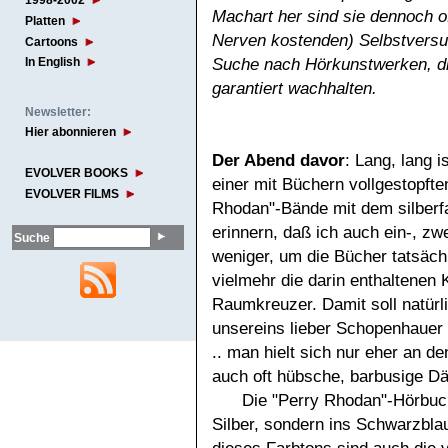
1998-2002
Machart her sind sie dennoch of
Platten
Nerven kostenden) Selbstversu
Cartoons
Suche nach Hörkunstwerken, di
In English
garantiert wachhalten.
Newsletter:
Hier abonnieren
Der Abend davor
: Lang, lang i
EVOLVER BOOKS
einer mit Büchern vollgestopft
EVOLVER FILMS
Rhodan"-Bände mit dem silberf
erinnern, daß ich auch ein-, zw
Suche
weniger, um die Bücher tatsächl
vielmehr die darin enthaltenen 
Raumkreuzer. Damit soll natür
unsereins lieber Schopenhauer
.. man hielt sich nur eher an de
auch oft hübsche, barbusige 
Die "Perry Rhodan"-Hörbuch
Silber, sondern ins Schwarzbla