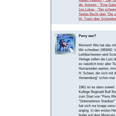
Robert Feldhoff - "Der S
div. Autoren - "Eine Galax
Leo Lukas - "Der schwer
Stefan Becht über "Die s
Dr. Trash über Schund
Perry wer?
Moment! Wie hat das mit
Wir schreiben 1959/60. 
Leihbüchereien wird Sci
Verlage stillen die Lust
es natürlich trotz aller 
Humanoiden warten, imme
H. Scheer, der sich mit 
Verwendung" schon mal a
1961 ist es dann soweit
Kollege Reginald Bull fl
zum Start von "Perry Rho
"Unternehmen Stardust" 
hat sich nur knapp vers
anging. In den ersten H
findet auf dem Mond ein 