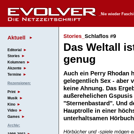
_Nie wieder Faschie
Stories_
Schlaflos #9
Aktuell
Das Weltall is
Editorial
genug
Stories
Kolumnen
Akzente
Auch ein Perry Rhodan h
Termine
gelegentlich Sex - aber
Rezensionen:
keine Ahnung. Das Erge
Print
außerehelichen Gspusis 
Musik
"Sternenbastard". Und de
Kino
Hauptrolle in einer höch
Video
Games
unterhaltsamen Hörbuc
Archiv:
Hörbücher und -spiele mögen ei