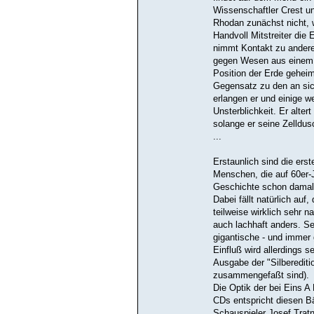
Wissenschaftler Crest u
Rhodan zunächst nicht, w
Handvoll Mitstreiter die 
nimmt Kontakt zu ander
gegen Wesen aus einem z
Position der Erde geheim
Gegensatz zu den an sich
erlangen er und einige w
Unsterblichkeit. Er alte
solange er seine Zelldus
...
Erstaunlich sind die erst
Menschen, die auf 60er-J
Geschichte schon damals
Dabei fällt natürlich auf
teilweise wirklich sehr n
auch lachhaft anders. Se
gigantische - und immer 
Einfluß wird allerdings s
Ausgabe der "Silberediti
zusammengefaßt sind).
Die Optik der bei Eins 
CDs entspricht diesen Bä
Schauspieler Josef Tratn