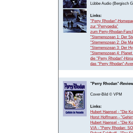
Lübbe Audio (Bergisch 
Links:
"Perry Rhodan"-Homepa
zur "Perrypedia"
zum Perry-Rhodan-Fanc
"Sternenozean 1: Der St
"Sternenozean 2: Die Ma
"Sternenozean 3: Der H
"Sternenozean 4: Planet
die "Perry Rhodan"-Hörs
das "Perry Rhodan"-Ave
"Perry Rhodan"-Revie
Cover-Bild © VPM
Links:
Hubert Haensel - "Die K
Horst Hoffmann - "Gehirn
Hubert Haensel - "Die K
V/A - "Perry Rhodan: SO