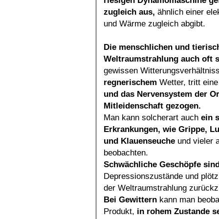
riesigen
Dynamomaschine gesp
zugleich aus,
ähnlich einer el
und Wärme zugleich abgibt.
Die menschlichen und tieris
Weltraumstrahlung auch oft
gewissen Witterungsverhältniss
regnerischem
Wetter, tritt ein
und das Nervensystem der Or
Mitleidenschaft gezogen.
Man kann solcherart auch
ein 
Erkrankungen, wie Grippe, L
und Klauenseuche
und vieler 
beobachten.
Schwächliche Geschöpfe sind 
Depressionszustände und plötzl
der Weltraumstrahlung zurückz
Bei Gewittern
kann man beoba
Produkt,
in rohem Zustande
s