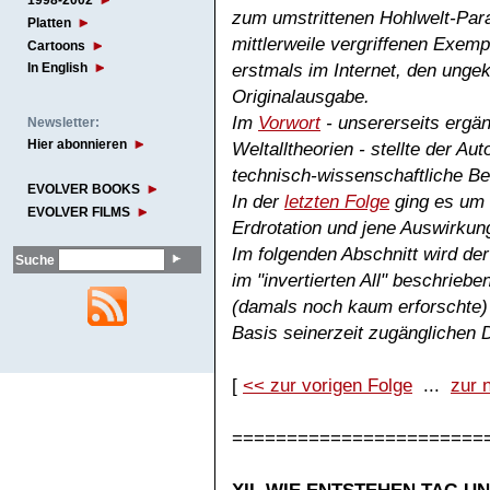
1998-2002
zum umstrittenen Hohlwelt-Par
Platten
mittlerweile vergriffenen Exemp
Cartoons
erstmals im Internet, den ungekü
In English
Originalausgabe.
Im
Vorwort
- unsererseits ergän
Newsletter:
Hier abonnieren
Weltalltheorien - stellte der A
technisch-wissenschaftliche Be
EVOLVER BOOKS
In der
letzten Folge
ging es
um
EVOLVER FILMS
Erdrotation und jene Auswirkung
Im folgenden Abschnitt wird de
Suche
im "invertierten All" beschrieb
(damals noch kaum erforschte
Basis seinerzeit zugänglichen 
[
<< zur vorigen Folge
...
zur 
=======================