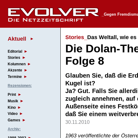
_Gegen Fremdismus
Stories_
Das Weltall, wie es 
Aktuell
Die Dolan-The
Editorial
Folge 8
Stories
Kolumnen
Akzente
Glauben Sie, daß die Erd
Termine
Kugel ist?
Rezensionen:
Ja? Gut. Falls Sie allerd
Print
zugleich annehmen, auf 
Musik
Außenseite eines Festkör
Kino
daß Sie einem weitverbr
Video
Games
30.11.2010
Archiv:
1963 veröffentlichte der Öster