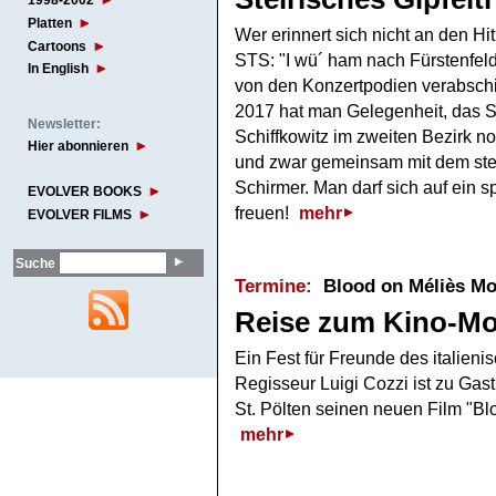
1998-2002
Platten
Wer erinnert sich nicht an den H
Cartoons
STS: "I wü´ ham nach Fürstenfeld
In English
von den Konzertpodien verabsch
2017 hat man Gelegenheit, das
Newsletter:
Schiffkowitz im zweiten Bezirk no
Hier abonnieren
und zwar gemeinsam mit dem ste
Schirmer. Man darf sich auf ein
EVOLVER BOOKS
freuen!
mehr
EVOLVER FILMS
Suche
Termine:
Blood on Méliès Mo
Reise zum Kino-M
Ein Fest für Freunde des italieni
Regisseur Luigi Cozzi ist zu Gast 
St. Pölten seinen neuen Film "Bl
mehr