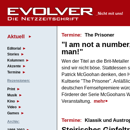
_Nicht mit uns!
Termine:
The Prisoner
Aktuell
"I am not a number,
Editorial
man!"
Stories
Kolumnen
Wen der Titel an die Brit-Metalle
Akzente
sind wir nicht böse. Stattdessen 
Termine
Patrick McGoohan denken, den Ha
Kultserie "The Prisoner". Anläßli
Rezensionen:
deutschen Fernsehpremiere würd
Print
Förderer der Serie McGoohans We
Musik
Veranstaltung.
mehr
Kino
Video
Games
Termine:
Klassik und Austro
Archiv:
Steirisches Gipfelt