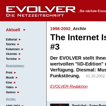
_Die nächste Eisz
1998-2002_
Archiv
Aktuell
The Internet 
Editorial
#3
Stories
Kolumnen
Akzente
Der EVOLVER stellt Ihnen
Termine
wertvollen "IiD-Edition"
Rezensionen:
Verfügung. Diesmal: Mus
Print
Funkstörung.
01.10.2002
Musik
Kino
EVOLVER-Redaktion
Video
Games
Archiv:
Deadzibel - Some Brai