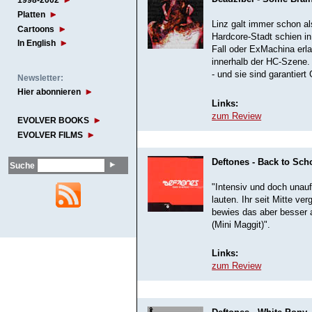
1998-2002
Platten
Linz galt immer schon al
Cartoons
Hardcore-Stadt schien in
In English
Fall oder ExMachina erl
innerhalb der HC-Szene.
- und sie sind garantier
Newsletter:
Hier abonnieren
Links:
zum Review
EVOLVER BOOKS
EVOLVER FILMS
Deftones - Back to Sch
Suche
"Intensiv und doch unauf
lauten. Ihr seit Mitte v
bewies das aber besser a
(Mini Maggit)".
Links:
zum Review