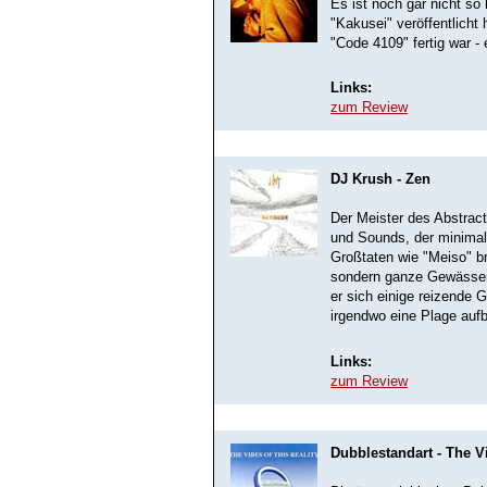
Es ist noch gar nicht so
"Kakusei" veröffentlicht 
"Code 4109" fertig war -
Links:
zum Review
DJ Krush - Zen
Der Meister des Abstract
und Sounds, der minimali
Großtaten wie "Meiso" b
sondern ganze Gewässer 
er sich einige reizende G
irgendwo eine Plage auf
Links:
zum Review
Dubblestandart - The Vi