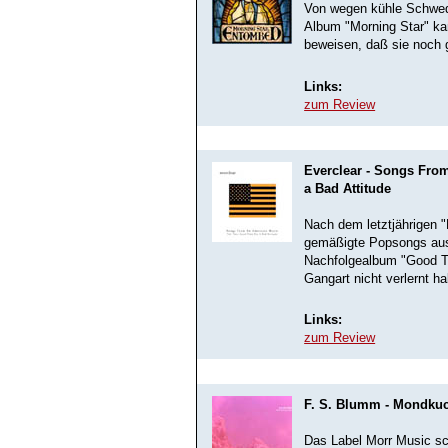
Von wegen kühle Schwe
Album "Morning Star" ka
beweisen, daß sie noch 
Links:
zum Review
Everclear - Songs Fro
a Bad Attitude
Nach dem letztjährigen "
gemäßigte Popsongs aus
Nachfolgealbum "Good Tim
Gangart nicht verlernt h
Links:
zum Review
F. S. Blumm - Mondku
Das Label Morr Music s