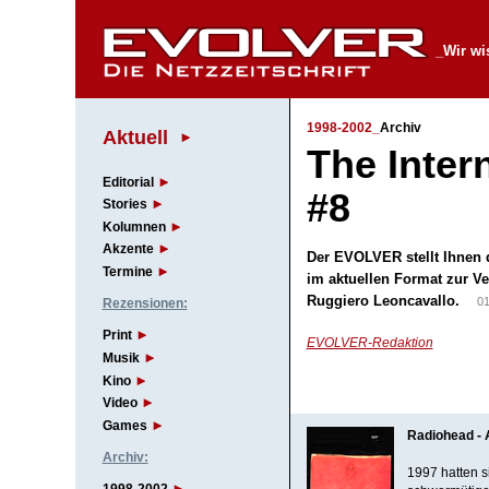
_Wir wis
1998-2002_
Archiv
Aktuell
The Inter
Editorial
#8
Stories
Kolumnen
Akzente
Der EVOLVER stellt Ihnen d
Termine
im aktuellen Format zur V
Ruggiero Leoncavallo.
01
Rezensionen:
Print
EVOLVER-Redaktion
Musik
Kino
Video
Games
Radiohead -
Archiv:
1997 hatten s