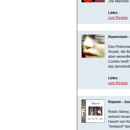
The Machine d
Links:
zum Review
Rammstein - 
Das Phänomen
Ansatz, die Ba
aber wesentli
Combo heißt "
das demokrati
Links:
zum Review
Rapoon - Jus
Robin Storey,
seinem neue
Hauch von Kla
"Ambient"-Ser