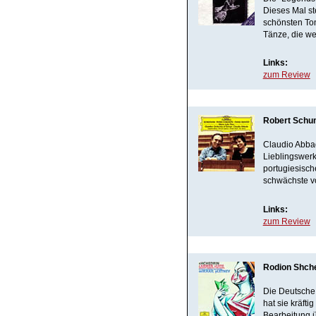
Dieses Mal st
schönsten To
Tänze, die we
Links:
zum Review
Robert Schum
Claudio Abba
Lieblingswer
portugiesische
schwächste vo
Links:
zum Review
Rodion Shche
Die Deutsche 
hat sie kräft
Bearbeitung ü