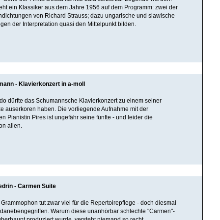
eht ein Klassiker aus dem Jahre 1956 auf dem Programm: zwei der
ndichtungen von Richard Strauss; dazu ungarische und slawische
gen der Interpretation quasi den Mittelpunkt bilden.
ann - Klavierkonzert in a-moll
do dürfte das Schumannsche Klavierkonzert zu einem seiner
ke auserkoren haben. Die vorliegende Aufnahme mit der
n Pianistin Pires ist ungefähr seine fünfte - und leider die
n allen.
drin - Carmen Suite
Grammophon tut zwar viel für die Repertoirepflege - doch diesmal
ig danebengegriffen. Warum diese unanhörbar schlechte "Carmen"-
berhaupt produziert wurde, versteht niemand so recht.