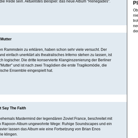
ie Rede sein. Aktuellstes Beispiel: das neue Album "Renegades".
Pl
Ob
ni
tr
ne
de
Mutter
 Rammstein zu erklären, haben schon sehr viele versucht. Der
nd einfach unerklärt als theatralisches Inferno stehen zu lassen, ist
ch logischer. Die dritte konservierte Klanginszenierung der Berliner
Mutter" und ist nach zwei Tragödien die erste Tragikomödie, die
sche Ensemble eingespielt hat.
t Say The Faith
 ehemals Mastermind der legendären Zoviet France, beschreitet mit
n Rapoon-Album ungewohnte Wege: Ruhige Soundscapes und ein
vier lassen das Album wie eine Fortsetzung von Brian Enos
ie klingen.