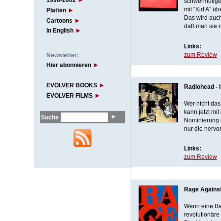
1998-2002
schwermütigen
mit "Kid A" ü
Platten
Das wird auch
Cartoons
daß man sie n
In English
Links:
Newsletter:
zum Review
Hier abonnieren
EVOLVER BOOKS
Radiohead - 
EVOLVER FILMS
Wer nicht das
kann jetzt mi
Suche
Nominierung in
nur die herv
Links:
zum Review
Rage Agains
Wenn eine Ban
revolutionäre 