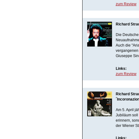
zum Review
Richard Stra
Die Deutsche 
Neuaufnahmen
Auch die "Ari
vergangenen 
Giuseppe Sino
Links:
zum Review
Richard Stra
´Incoronazio
Am 5. April j
Jubiläum soll
erinnern, son
der Wiener St
Links: