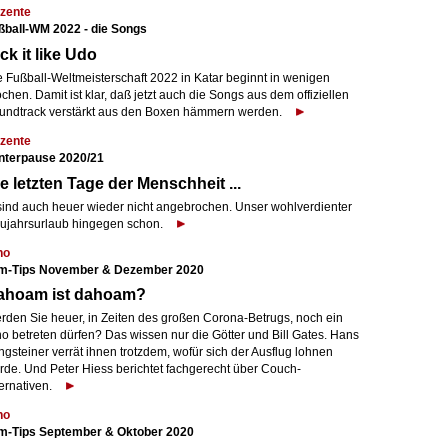
zente
ßball-WM 2022 - die Songs
ck it like Udo
e Fußball-Weltmeisterschaft 2022 in Katar beginnt in wenigen
hen. Damit ist klar, daß jetzt auch die Songs aus dem offiziellen
undtrack verstärkt aus den Boxen hämmern werden.
zente
nterpause 2020/21
e letzten Tage der Menschheit ...
. sind auch heuer wieder nicht angebrochen. Unser wohlverdienter
ujahrsurlaub hingegen schon.
no
lm-Tips November & Dezember 2020
ahoam ist dahoam?
rden Sie heuer, in Zeiten des großen Corona-Betrugs, noch ein
no betreten dürfen? Das wissen nur die Götter und Bill Gates. Hans
gsteiner verrät ihnen trotzdem, wofür sich der Ausflug lohnen
rde. Und Peter Hiess berichtet fachgerecht über Couch-
ernativen.
no
lm-Tips September & Oktober 2020