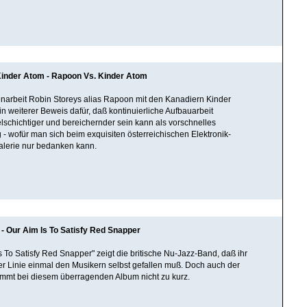
inder Atom - Rapoon Vs. Kinder Atom
arbeit Robin Storeys alias Rapoon mit den Kanadiern Kinder
in weiterer Beweis dafür, daß kontinuierliche Aufbauarbeit
elschichtiger und bereichernder sein kann als vorschnelles
- wofür man sich beim exquisiten österreichischen Elektronik-
alerie nur bedanken kann.
- Our Aim Is To Satisfy Red Snapper
Is To Satisfy Red Snapper" zeigt die britische Nu-Jazz-Band, daß ihr
er Linie einmal den Musikern selbst gefallen muß. Doch auch der
mmt bei diesem überragenden Album nicht zu kurz.