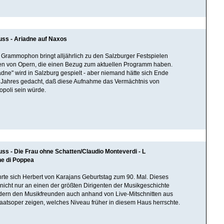
uss - Ariadne auf Naxos
Grammophon bringt alljährlich zu den Salzburger Festspielen
 von Opern, die einen Bezug zum aktuellen Programm haben.
adne" wird in Salzburg gespielt - aber niemand hätte sich Ende
Jahres gedacht, daß diese Aufnahme das Vermächtnis von
poli sein würde.
uss - Die Frau ohne Schatten/Claudio Monteverdi - L
ne di Poppea
ährte sich Herbert von Karajans Geburtstag zum 90. Mal. Dieses
 nicht nur an einen der größten Dirigenten der Musikgeschichte
dern den Musikfreunden auch anhand von Live-Mitschnitten aus
aatsoper zeigen, welches Niveau früher in diesem Haus herrschte.