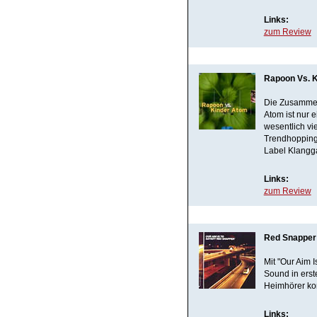
Links:
zum Review
Rapoon Vs. K
Die Zusammen
Atom ist nur e
wesentlich vi
Trendhopping 
Label Klangg
Links:
zum Review
Red Snapper 
Mit "Our Aim 
Sound in erst
Heimhörer ko
Links: