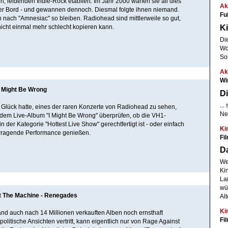
, leidenden Indie-Rock etabliert. Im Jahr 2000 warfen sie all dies
Ak
ber Bord - und gewannen dennoch. Diesmal folgte ihnen niemand.
Fu
 nach "Amnesiac" so bleiben. Radiohead sind mittlerweile so gut,
Ki
icht einmal mehr schlecht kopieren kann.
Di
Woc
So
Ak
Wi
I Might Be Wrong
Di
..
 Glück hatte, eines der raren Konzerte von Radiohead zu sehen,
Ne
t dem Live-Album "I Might Be Wrong" überprüfen, ob die VH1-
 der Kategorie "Hottest Live Show" gerechtfertigt ist - oder einfach
Ki
orragende Performance genießen.
Fi
D
We
Ki
Lan
wü
t The Machine - Renegades
Alt
Ki
d auch nach 14 Millionen verkauften Alben noch ernsthaft
Fi
politische Ansichten vertritt, kann eigentlich nur von Rage Against