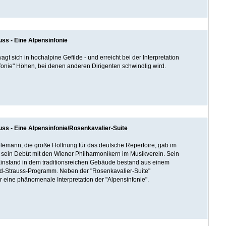
uss - Eine Alpensinfonie
gt sich in hochalpine Gefilde - und erreicht bei der Interpretation
fonie" Höhen, bei denen anderen Dirigenten schwindlig wird.
uss - Eine Alpensinfonie/Rosenkavalier-Suite
elemann, die große Hoffnung für das deutsche Repertoire, gab im
sein Debüt mit den Wiener Philharmonikern im Musikverein. Sein
Einstand in dem traditionsreichen Gebäude bestand aus einem
rd-Strauss-Programm. Neben der "Rosenkavalier-Suite"
er eine phänomenale Interpretation der "Alpensinfonie".