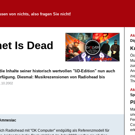
sen von nichts, also fragen Sie nicht!
Ak
Di
net Is Dead
K
Ös
Mus
zu
ie Inhalte seiner historisch wertvollen "IiD-Edition" nun auch
An
zu
erfügung. Diesmal: Musikrezensionen von Radiohead bis
Th
.10.2002
Ak
Sp
Pl
Ma
un
Fe
 Amnesiac
Co
er
ich Radiohead mit "OK Computer" endgültig als Referenzmodell für