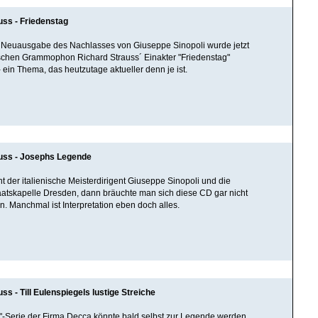
uss - Friedenstag
te Neuausgabe des Nachlasses von Giuseppe Sinopoli wurde jetzt
schen Grammophon Richard Strauss´ Einakter "Friedenstag"
 - ein Thema, das heutzutage aktueller denn je ist.
uss - Josephs Legende
t der italienische Meisterdirigent Giuseppe Sinopoli und die
aatskapelle Dresden, dann bräuchte man sich diese CD gar nicht
n. Manchmal ist Interpretation eben doch alles.
ss - Till Eulenspiegels lustige Streiche
-Serie der Firma Decca könnte bald selbst zur Legende werden.