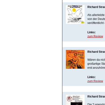
Richard Stra
Als allerletz
von der Deut
veröffentlicht
Links:
zum Review
Richard Stra
Wären da nich
großartige St
erst anzuhöre
Links:
zum Review
Richard Strau
Die "Legends"