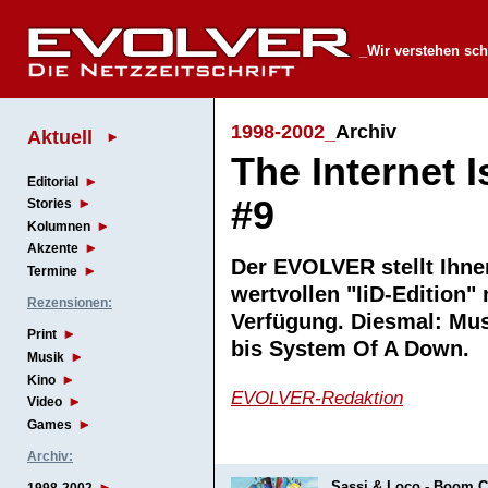
_Wir verstehen sch
1998-2002_
Archiv
Aktuell
The Internet 
Editorial
#9
Stories
Kolumnen
Akzente
Der EVOLVER stellt Ihnen
Termine
wertvollen "IiD-Edition"
Rezensionen:
Verfügung. Diesmal: Mu
Print
bis System Of A Down
Musik
Kino
EVOLVER-Redaktion
Video
Games
Archiv:
Sassi & Loco - Boom C