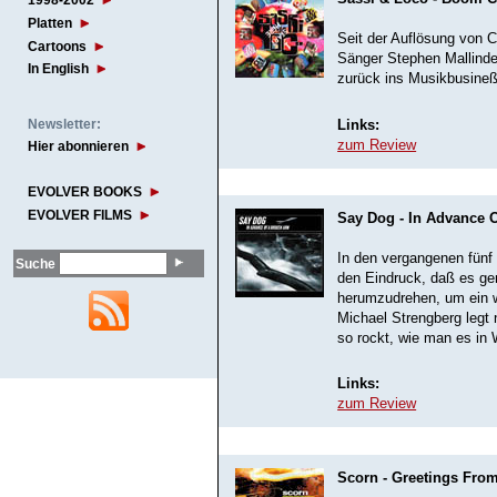
1998-2002
Platten
Seit der Auflösung von C
Cartoons
Sänger Stephen Mallinder
In English
zurück ins Musikbusineß
Newsletter:
Links:
zum Review
Hier abonnieren
EVOLVER BOOKS
EVOLVER FILMS
Say Dog - In Advance 
In den vergangenen fünf 
Suche
den Eindruck, daß es ge
herumzudrehen, um ein w
Michael Strengberg legt
so rockt, wie man es in 
Links:
zum Review
Scorn - Greetings Fro