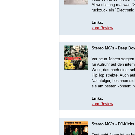
Abwechslung mal was "Sc
ruckzuck ein "Electroni
Links:
zum Review
Stereo MC´s - Deep Do
Vor neun Jahren sorgten
für Aufruhr auf den inte
Werk, das nach einer sc
HipHop strebte. Auch au
Nachfolger, besinnen si
sie am besten können: p
Links:
zum Review
Stereo MC´s - DJ-Kicks
Fast acht Jahre ist es 