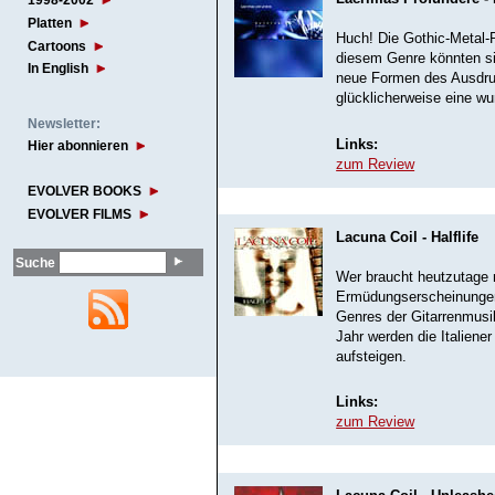
1998-2002
Platten
Huch! Die Gothic-Metal-
Cartoons
diesem Genre könnten sie 
In English
neue Formen des Ausdru
glücklicherweise eine w
Newsletter:
Links:
Hier abonnieren
zum Review
EVOLVER BOOKS
EVOLVER FILMS
Lacuna Coil - Halflife
Suche
Wer braucht heutzutage 
Ermüdungserscheinungen
Genres der Gitarrenmusik
Jahr werden die Italiene
aufsteigen.
Links:
zum Review