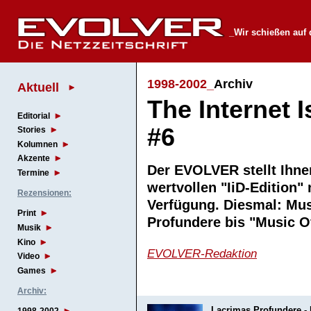
_Wir schießen auf 
1998-2002_
Archiv
Aktuell
The Internet 
Editorial
#6
Stories
Kolumnen
Akzente
Der EVOLVER stellt Ihnen
Termine
wertvollen "IiD-Edition"
Rezensionen:
Verfügung. Diesmal: Mu
Print
Profundere bis "Music
Musik
Kino
EVOLVER-Redaktion
Video
Games
Archiv:
Lacrimas Profundere -