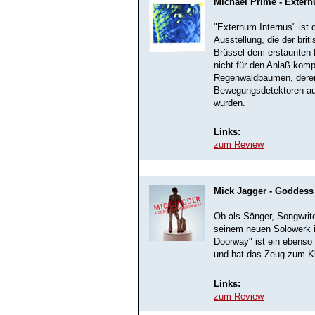
Michael Prime - Exter
"Externum Internus" ist 
Ausstellung, die der bri
Brüssel dem erstaunten P
nicht für den Anlaß komp
Regenwaldbäumen, deren
Bewegungsdetektoren au
wurden.
Links:
zum Review
Mick Jagger - Goddess
Ob als Sänger, Songwrit
seinem neuen Solowerk i
Doorway" ist ein ebens
und hat das Zeug zum Kl
Links:
zum Review