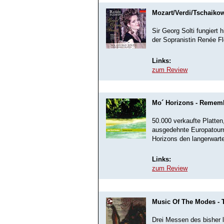
Mozart/Verdi/Tschaikow
Sir Georg Solti fungiert 
der Sopranistin Renée F
Links:
zum Review
Mo´ Horizons - Remem
50.000 verkaufte Platte
ausgedehnte Europatourn
Horizons den langerwarte
Links:
zum Review
Music Of The Modes -
Drei Messen des bisher 