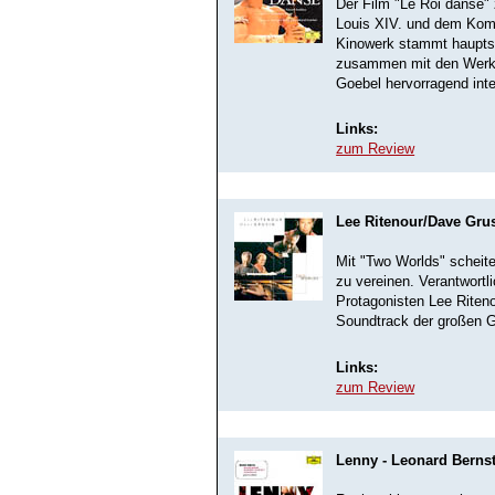
Der Film "Le Roi danse"
Louis XIV. und dem Komp
Kinowerk stammt haupts
zusammen mit den Werke
Goebel hervorragend inter
Links:
zum Review
Lee Ritenour/Dave Gru
Mit "Two Worlds" scheite
zu vereinen. Verantwortli
Protagonisten Lee Riteno
Soundtrack der großen Ge
Links:
zum Review
Lenny - Leonard Berns